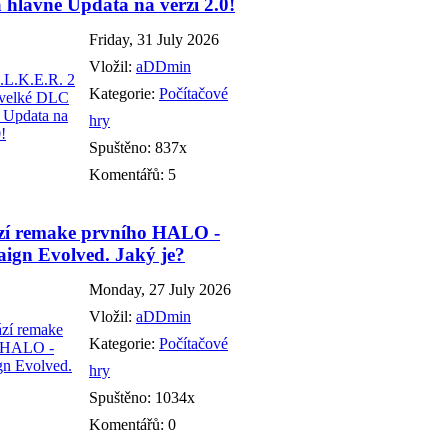
hlavně Updata na verzi 2.0!
Friday, 31 July 2026
Vložil:
aDDmin
Kategorie:
Počítačové
hry
Spuštěno: 837x
Komentářů: 5
zí remake prvního HALO -
ign Evolved. Jaký je?
Monday, 27 July 2026
Vložil:
aDDmin
Kategorie:
Počítačové
hry
Spuštěno: 1034x
Komentářů: 0