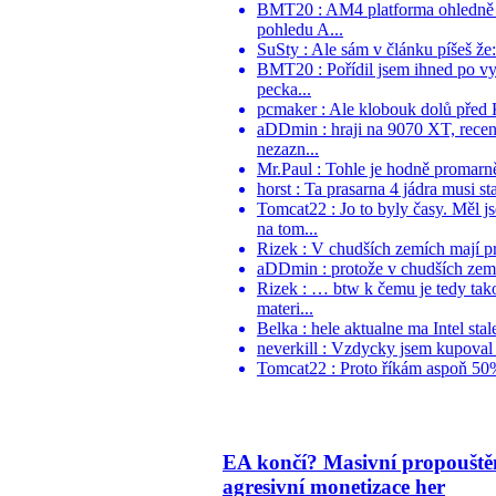
BMT20 : AM4 platforma ohledně pr
pohledu A...
SuSty : Ale sám v článku píšeš že
BMT20 : Pořídil jsem ihned po vy
pecka...
pcmaker : Ale klobouk dolů před K
aDDmin : hraji na 9070 XT, recen
nezazn...
Mr.Paul : Tohle je hodně promarněn
horst : Ta prasarna 4 jádra musi s
Tomcat22 : Jo to byly časy. Měl
na tom...
Rizek : V chudších zemích mají pr
aDDmin : protože v chudších zemích
Rizek : … btw k čemu je tedy tak
materi...
Belka : hele aktualne ma Intel sta
neverkill : Vzdycky jsem kupoval A
Tomcat22 : Proto říkám aspoň 50%,
EA končí? Masivní propouště
agresivní monetizace her