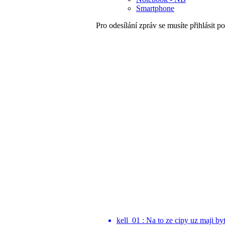
Smartphone
Pro odesílání zpráv se musíte přihlásit po
kell_01 : Na to ze cipy uz maji by