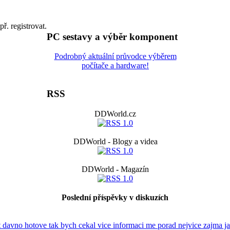
př. registrovat.
PC sestavy a výběr komponent
Podrobný aktuální průvodce výběrem
počítače a hardware!
RSS
DDWorld.cz
DDWorld - Blogy a videa
DDWorld - Magazín
Poslední příspěvky v diskuzích
t davno hotove tak bych cekal vice informaci me porad nejvice zajma ja