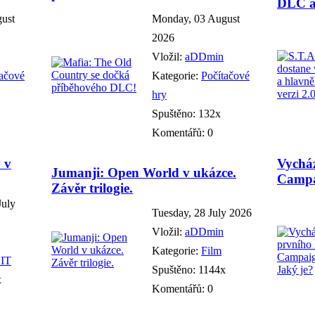
DLC a 
gust
Monday, 03 August
2026
Vložil:
aDDmin
tačové
Kategorie:
Počítačové
hry
Spuštěno: 132x
Komentářů: 0
 v
Vychá
Jumanji: Open World v ukázce.
Campa
Závěr trilogie.
July
Tuesday, 28 July 2026
Vložil:
aDDmin
Kategorie:
Film
 IT
Spuštěno: 1144x
x
Komentářů: 0