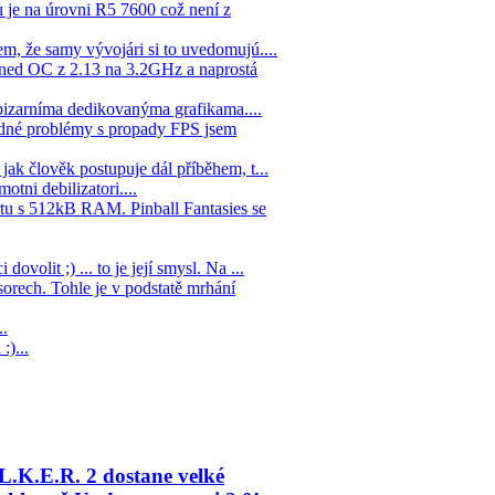
 je na úrovni R5 7600 což není z
em, že samy vývojári si to uvedomujú....
hned OC z 2.13 na 3.2GHz a naprostá
 bizarníma dedikovanýma grafikama....
žádné problémy s propady FPS jsem
jak člověk postupuje dál příběhem, t...
tni debilizatori....
tu s 512kB RAM. Pinball Fantasies se
olit ;) ... to je její smysl. Na ...
orech. Tohle je v podstatě mrhání
..
:)...
L.K.E.R. 2 dostane velké