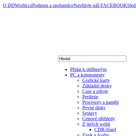
O DDWorld.cz
Podpora a spolupráce
Navštivte náš FACEBOOK
Sle
Přidat k oblíbeným
PC a komponenty
Grafické karty
Základní desky
Case a zdroje
Periferie
Procesory a paměti
Pevné disky
Sestavy
Cenové přehledy
Z jiných webů
CDR-Hard
Zvuk a Audio