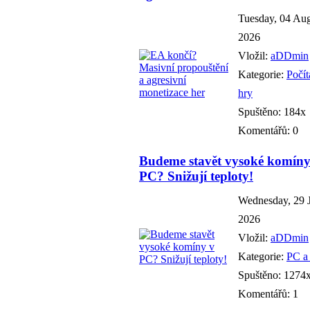
Tuesday, 04 Au
2026
Vložil:
aDDmin
Kategorie:
Počí
hry
Spuštěno: 184x
Komentářů: 0
Budeme stavět vysoké komíny
PC? Snižují teploty!
Wednesday, 29 
2026
Vložil:
aDDmin
Kategorie:
PC a
Spuštěno: 1274
Komentářů: 1