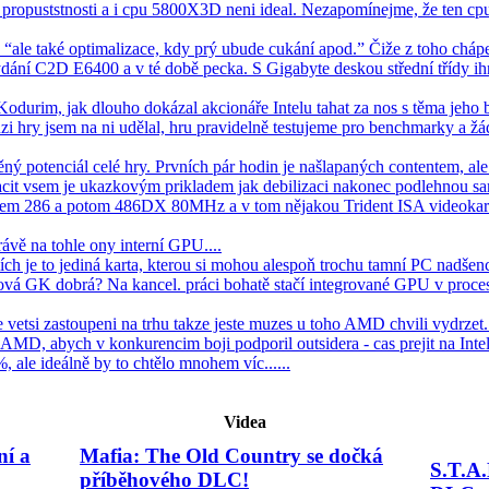
opuststnosti a i cpu 5800X3D neni ideal. Nezapomínejme, že ten cpu
: “ale také optimalizace, kdy prý ubude cukání apod.” Čiže z toho cháp
dání C2D E6400 a v té době pecka. S Gigabyte deskou střední třídy i
odurim, jak dlouho dokázal akcionáře Intelu tahat za nos s těma jeho
zi hry jsem na ni udělal, hru pravidelně testujeme pro benchmarky a 
ý potenciál celé hry. Prvních pár hodin je našlapaných contentem, ale 
tacit vsem je ukazkovým prikladem jak debilizaci nakonec podlehnou samo
 jsem 286 a potom 486DX 80MHz a v tom nějakou Trident ISA videokar
ávě na tohle ony interní GPU....
 je to jediná karta, kterou si mohou alespoň trochu tamní PC nadšenci dov
ová GK dobrá? Na kancel. práci bohatě stačí integrované GPU v proces
le vetsi zastoupeni na trhu takze jeste muzes u toho AMD chvili vydrzet.
MD, abych v konkurencim boji podporil outsidera - cas prejit na Intel 
 ale ideálně by to chtělo mnohem víc......
Videa
ní a
Mafia: The Old Country se dočká
S.T.A.
příběhového DLC!