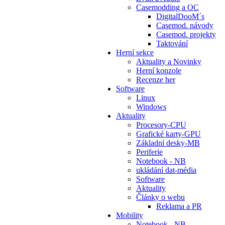
Casemodding a OC
DigitalDooM´s
Casemod. návody
Casemod. projekty
Taktování
Herní sekce
Aktuality a Novinky
Herní konzole
Recenze her
Software
Linux
Windows
Aktuality
Procesory-CPU
Grafické karty-GPU
Základní desky-MB
Periferie
Notebook - NB
ukládání dat-média
Software
Aktuality
Články o webu
Reklama a PR
Mobility
Notebook - NB