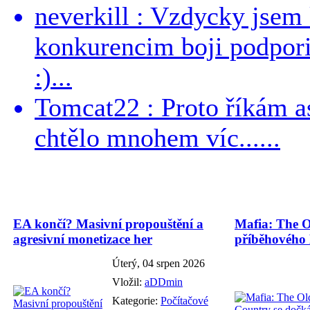
neverkill : Vzdycky jse
konkurencim boji podporil 
:)...
Tomcat22 : Proto říkám a
chtělo mnohem víc......
EA končí? Masivní propouštění a
Mafia: The O
agresivní monetizace her
příběhového
Úterý, 04 srpen 2026
Vložil:
aDDmin
Kategorie:
Počítačové