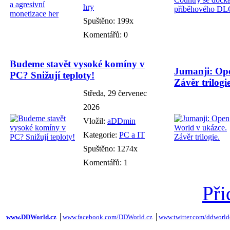
hry
Spuštěno: 199x
Komentářů: 0
Budeme stavět vysoké komíny v
Jumanji: Ope
PC? Snižují teploty!
Závěr trilogie
Středa, 29 červenec
2026
Vložil:
aDDmin
Kategorie:
PC a IT
Spuštěno: 1274x
Komentářů: 1
Při
www.DDWorld.cz
│
www.facebook.com/DDWorld.cz
│
www.twitter.com/ddworld