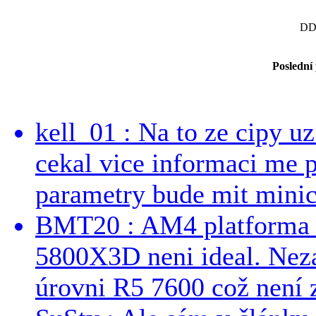
DD
Poslední
kell_01 : Na to ze cipy u
cekal vice informaci me 
parametry bude mit minici
BMT20 : AM4 platforma oh
5800X3D neni ideal. Neza
úrovni R5 7600 což není z