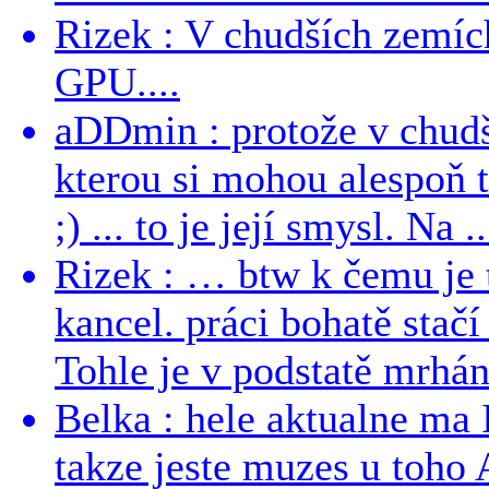
Rizek : V chudších zemích
GPU....
aDDmin : protože v chudší
kterou si mohou alespoň 
;) ... to je její smysl. Na ..
Rizek : … btw k čemu je
kancel. práci bohatě stač
Tohle je v podstatě mrhání
Belka : hele aktualne ma I
takze jeste muzes u toho 