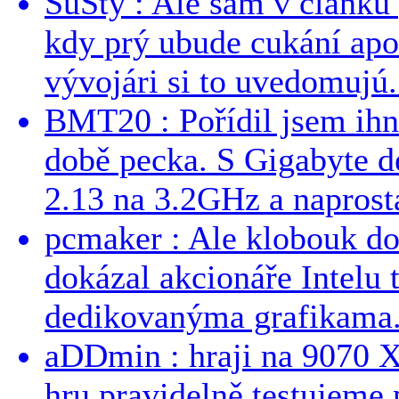
SuSty : Ale sám v článku 
kdy prý ubude cukání apo
vývojári si to uvedomujú..
BMT20 : Pořídil jsem ih
době pecka. S Gigabyte d
2.13 na 3.2GHz a naprostá
pcmaker : Ale klobouk do
dokázal akcionáře Intelu 
dedikovanýma grafikama..
aDDmin : hraji na 9070 XT
hru pravidelně testujeme