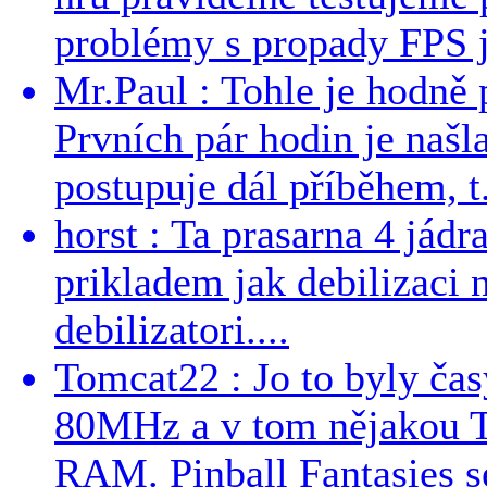
problémy s propady FPS j
Mr.Paul : Tohle je hodně 
Prvních pár hodin je našl
postupuje dál příběhem, t.
horst : Ta prasarna 4 jád
prikladem jak debilizaci
debilizatori....
Tomcat22 : Jo to byly č
80MHz a v tom nějakou T
RAM. Pinball Fantasies se