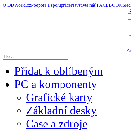
O DDWorld.cz
Podpora a spolupráce
Navštivte náš FACEBOOK
Sle
Už
Za
Přidat k oblíbeným
PC a komponenty
Grafické karty
Základní desky
Case a zdroje