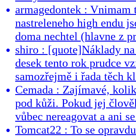
armagedontek : Vnimam to
nastreleneho high endu js
doma nechtel (hlavne z pr
shiro : [quote]Náklady n
desek tento rok prudce vzr
samozřejmě i řada těch kl
Cemada : Zajímavé, kolika
pod kůži. Pokud jej člově
vůbec nereagovat a ani se 
Tomcat22 : To se opravdu