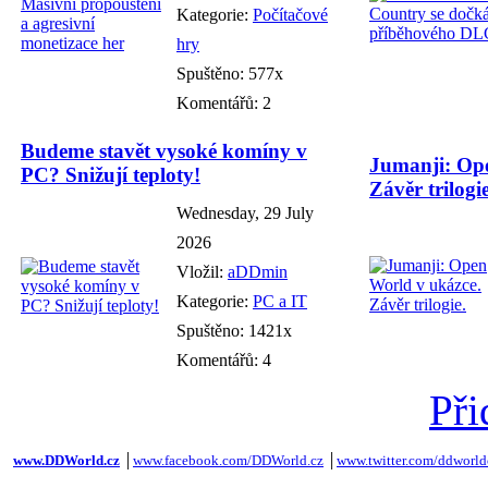
Kategorie:
Počítačové
hry
Spuštěno: 577x
Komentářů: 2
Budeme stavět vysoké komíny v
Jumanji: Ope
PC? Snižují teploty!
Závěr trilogie
Wednesday, 29 July
2026
Vložil:
aDDmin
Kategorie:
PC a IT
Spuštěno: 1421x
Komentářů: 4
Při
www.DDWorld.cz
│
www.facebook.com/DDWorld.cz
│
www.twitter.com/ddworld