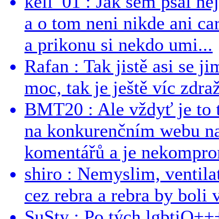
kell_01 : Jak sem psal ne
a o tom neni nikde ani ca
a prikonu si nekdo umi...
Rafan : Tak jistě asi se j
moc, tak je ještě víc zdraž
BMT20 : Ale vždyť je to 
na konkurenčním webu na 
komentářů a je nekomprom
shiro : Nemyslim, ventil
cez rebra a rebra by boli v
SuSty : Po tých lgbtiQ++