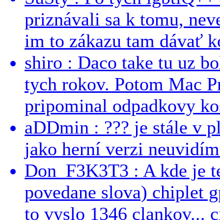
priznávali sa k tomu, nev
im to zákazu tam dávať ko
shiro : Daco take tu uz b
tych rokov. Potom Mac Pr
pripominal odpadkovy kos
aDDmin : ??? je stále v pl
jako herní verzi neuvidíme
Don_F3K3T3 : A kde je te
povedane slova) chiplet g
to vyslo 1346 clankov... ci