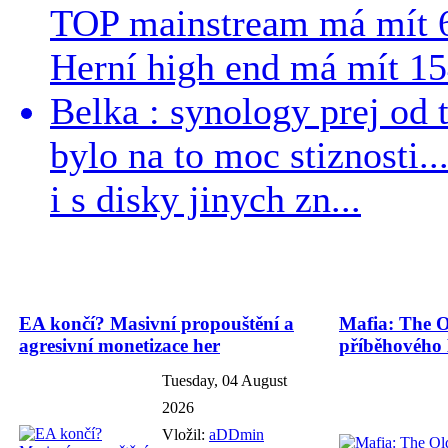
TOP mainstream má mít 
Herní high end má mít 15
Belka : synology prej od t
bylo na to moc stiznosti..
i s disky jinych zn...
EA končí? Masivní propouštění a
Mafia: The O
agresivní monetizace her
příběhového
Tuesday, 04 August
2026
Vložil:
aDDmin