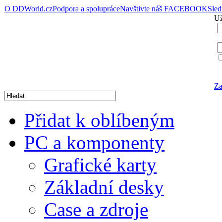
O DDWorld.cz
Podpora a spolupráce
Navštivte náš FACEBOOK
Sle
Už
Za
Přidat k oblíbeným
PC a komponenty
Grafické karty
Základní desky
Case a zdroje