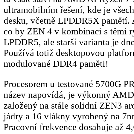
ultramobilním řešení, kde je všec
desku, včetně LPDDR5X pamětí. A
co by ZEN 4 v kombinaci s těmi 
LPDDR5, ale starší varianta je dne
Používá totiž desktopovou platfor
modulované DDR4 paměti!
Procesorem u testované 5700G PRO
název napovídá, je výkonný AM
založený na stále solidní ZEN3 ar
jádry a 16 vlákny vyrobený na 7
Pracovní frekvence dosahuje až 4