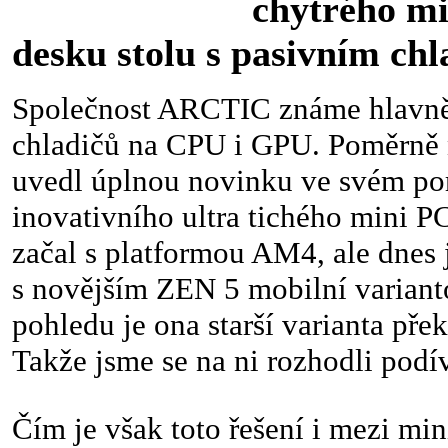
chytrého mini 
desku stolu s pasivním ch
Společnost ARCTIC známe hlavně
chladičů na CPU i GPU. Poměrně 
uvedl úplnou novinku ve svém por
inovativního ultra tichého mini P
začal s platformou AM4, ale dnes j
s novějším ZEN 5 mobilní variant
pohledu je ona starší varianta pře
Takže jsme se na ni rozhodli podí
Čím je však toto řešení i mezi m