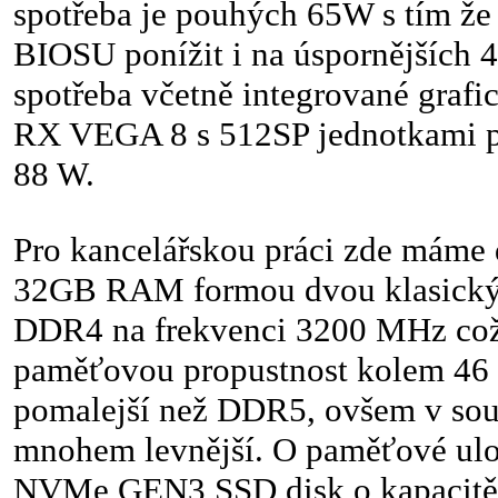
spotřeba je pouhých 65W s tím že 
BIOSU ponížit i na úspornějších
spotřeba včetně integrované grafi
RX VEGA 8 s 512SP jednotkami p
88 W.
Pro kancelářskou práci zde máme 
32GB RAM formou dvou klasick
DDR4 na frekvenci 3200 MHz což
paměťovou propustnost kolem 46 
pomalejší než DDR5, ovšem v sou
mnohem levnější. O paměťové ulož
NVMe GEN3 SSD disk o kapacitě 1