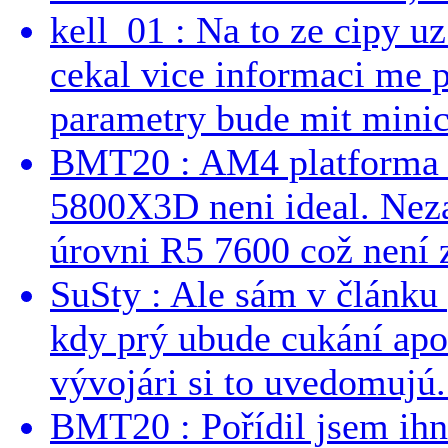
kell_01 : Na to ze cipy u
cekal vice informaci me 
parametry bude mit minici
BMT20 : AM4 platforma oh
5800X3D neni ideal. Neza
úrovni R5 7600 což není z
SuSty : Ale sám v článku 
kdy prý ubude cukání apo
vývojári si to uvedomujú..
BMT20 : Pořídil jsem ih