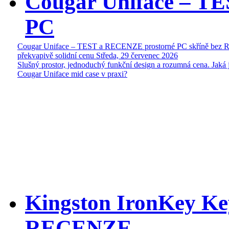
Cougar Uniface – T
PC
Cougar Uniface – TEST a RECENZE prostorné PC skříně bez 
překvapivě solidní cenu
Středa, 29 červenec 2026
Slušný prostor, jednoduchý funkční design a rozumná cena. Jaká 
Cougar Uniface mid case v praxi?
Kingston IronKey Ke
RECENZE