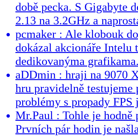
době pecka. S Gigabyte d
2.13 na 3.2GHz a naprostá
pcmaker : Ale klobouk do
dokázal akcionáře Intelu 
dedikovanýma grafikama..
aDDmin : hraji na 9070 XT
hru pravidelně testujeme
problémy s propady FPS j
Mr.Paul : Tohle je hodně 
Prvních pár hodin je našl