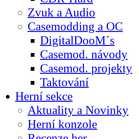
Zvuk a Audio
Casemodding a OC
DigitalDooM´s
Casemod. návody
Casemod. projekty
Taktování
Herní sekce
Aktuality a Novinky
Herní konzole
Recenze her