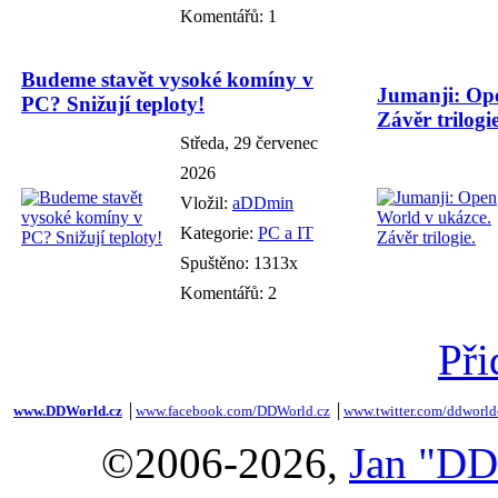
Komentářů: 1
Budeme stavět vysoké komíny v
Jumanji: Ope
PC? Snižují teploty!
Závěr trilogie
Středa, 29 červenec
2026
Vložil:
aDDmin
Kategorie:
PC a IT
Spuštěno: 1313x
Komentářů: 2
Při
www.DDWorld.cz
│
www.facebook.com/DDWorld.cz
│
www.twitter.com/ddworld
©2006-2026,
Jan "DD