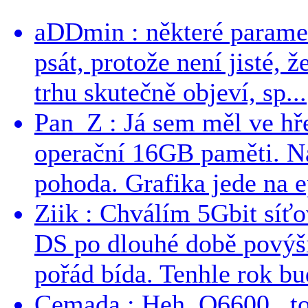
aDDmin : některé parame
psát, protože není jisté, ž
trhu skutečně objeví, sp...
Pan_Z : Já sem měl ve hře
operační 16GB paměti. N
pohoda. Grafika jede na e
Ziik : Chválím 5Gbit síť
DS po dlouhé době povýši
pořád bída. Tenhle rok bud
Cemada : Heh, Q6600...t