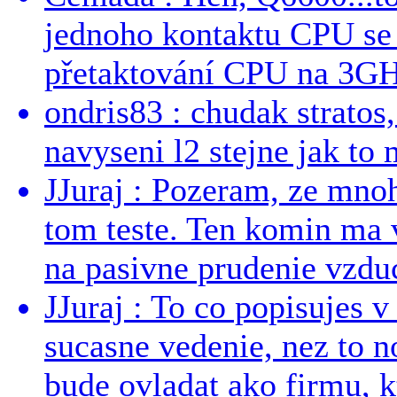
jednoho kontaktu CPU s
přetaktování CPU na 3GHz
ondris83 : chudak stratos,
navyseni l2 stejne jak to 
JJuraj : Pozeram, ze mnoh
tom teste. Ten komin ma 
na pasivne prudenie vzduc
JJuraj : To co popisujes v
sucasne vedenie, nez to 
bude ovladat ako firmu, kt