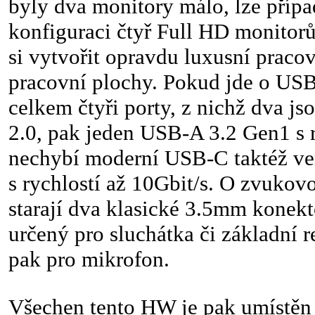
byly dva monitory málo, lze přípa
konfiguraci čtyř Full HD monitorů
si vytvořit opravdu luxusní pracov
pracovní plochy. Pokud jde o USB
celkem čtyři porty, z nichž dva j
2.0, pak jeden USB-A 3.2 Gen1 s r
nechybí moderní USB-C taktéž ve
s rychlostí až 10Gbit/s. O zvukovo
starají dva klasické 3.5mm konekt
určený pro sluchátka či základní 
pak pro mikrofon.
Všechen tento HW je pak umístěn