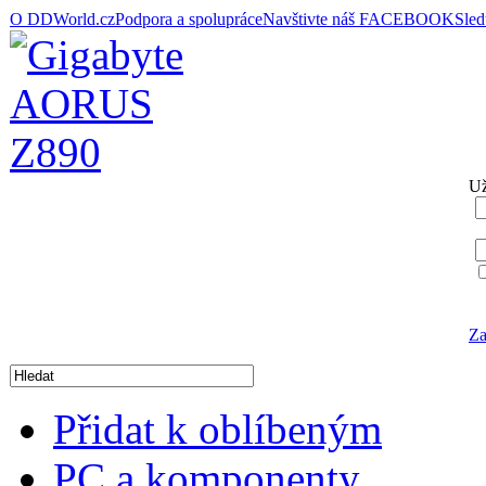
O DDWorld.cz
Podpora a spolupráce
Navštivte náš FACEBOOK
Sle
Už
Za
Přidat k oblíbeným
PC a komponenty