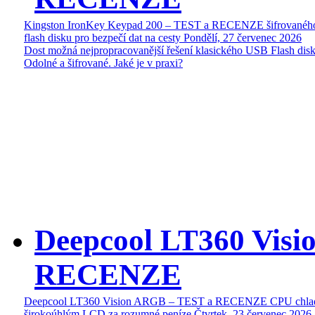
Kingston IronKey Keypad 200 – TEST a RECENZE šifrované
flash disku pro bezpečí dat na cesty
Pondělí, 27 červenec 2026
Dost možná nejpropracovanější řešení klasického USB Flash disk
Odolné a šifrované. Jaké je v praxi?
Deepcool LT360 Vis
RECENZE
Deepcool LT360 Vision ARGB – TEST a RECENZE CPU chlad
širokoúhlým LCD za rozumné peníze
Čtvrtek, 23 červenec 2026