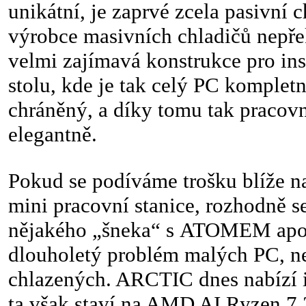
unikátní, je zaprvé zcela pasivní c
výrobce masivních chladičů nepře
velmi zajímavá konstrukce pro ins
stolu, kde je tak celý PC komplet
chráněný, a díky tomu tak pracovní
elegantně.
Pokud se podíváme trošku blíže na
mini pracovní stanice, rozhodně s
nějakého „šneka“ s ATOMEM apod
dlouholetý problém malých PC, n
chlazených. ARCTIC dnes nabízí i
ta však staví na AMD AI Ryzen 7 