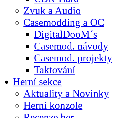
Zvuk a Audio
Casemodding a OC
DigitalDooM´s
Casemod. návody
Casemod. projekty
Taktování
Herní sekce
Aktuality a Novinky
Herní konzole
Recenze her