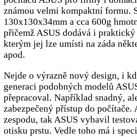
známou velmi kompaktní formu. 
130x130x34mm a cca 600g hmotnos
přičemž ASUS dodává i praktick
kterým jej lze umísti na záda něk
apod.
Nejde o výrazně nový design, i kdy
generaci podobných modelů ASUS
přepracoval. Například snadný, al
zabezpečený přístup do počítače. 
zespodu, tak ASUS vybavil testo
otisku prstu. Vedle toho má i speci