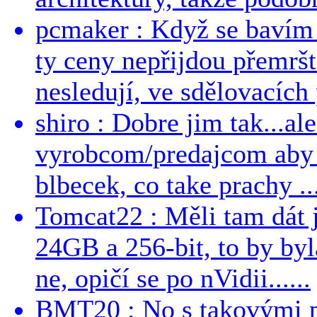
pcmaker : Když se bavím
ty ceny nepřijdou přemršt
nesledují, ve sdělovacích 
shiro : Dobre jim tak...al
vyrobcom/predajcom aby z
blbecek, co take prachy ..
Tomcat22 : Měli tam dát 
24GB a 256-bit, to by byla
ne, opičí se po nVidii......
BMT20 : No s takovými p