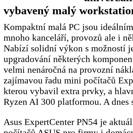
vybavený malý workstati
Kompaktní malá PC jsou ideálním
mnoho kanceláří, provozů ale i ně
Nabízí solidní výkon s možností 
upgradování některých komponent
velmi nenáročná na provozní nákl
zajímavou řadu mini počítačů Ex
kterou vybavil extra prvky, a hla
Ryzen AI 300 platformou. A dnes 
Asus ExpertCenter PN54 je aktuál
počítačů ASUS pro firmy i domácn