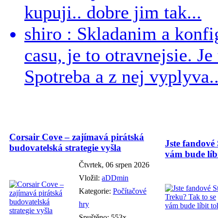
kupuji.. dobre jim tak...
shiro : Skladanim a konfi
casu, je to otravnejsie. Je
Spotreba a z nej vyplyva..
Corsair Cove – zajímavá pirátská
Jste fandové 
budovatelská strategie vyšla
vám bude líbi
Čtvrtek, 06 srpen 2026
Vložil:
aDDmin
Kategorie:
Počítačové
hry
Spuštěno: 553x