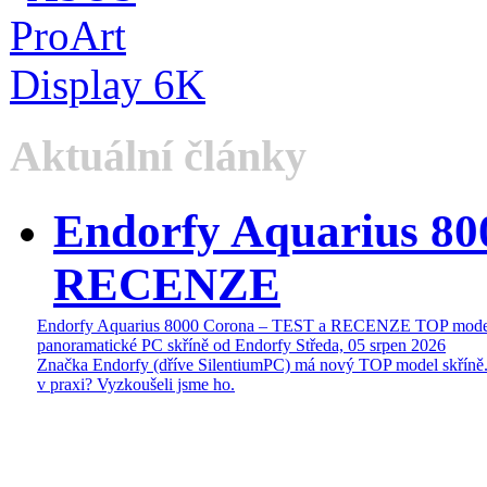
Aktuální články
Endorfy Aquarius 80
RECENZE
Endorfy Aquarius 8000 Corona – TEST a RECENZE TOP mode
panoramatické PC skříně od Endorfy
Středa, 05 srpen 2026
Značka Endorfy (dříve SilentiumPC) má nový TOP model skříně.
v praxi? Vyzkoušeli jsme ho.