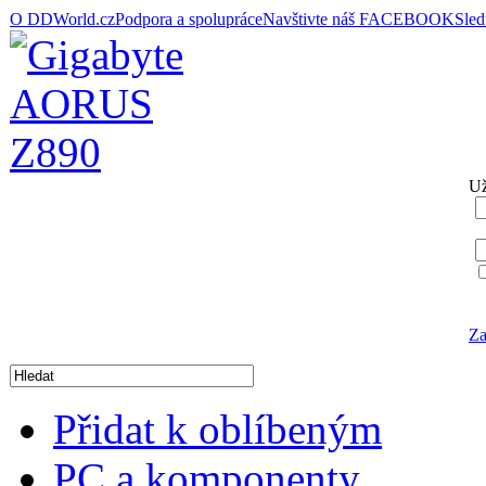
O DDWorld.cz
Podpora a spolupráce
Navštivte náš FACEBOOK
Sle
Už
Za
Přidat k oblíbeným
PC a komponenty