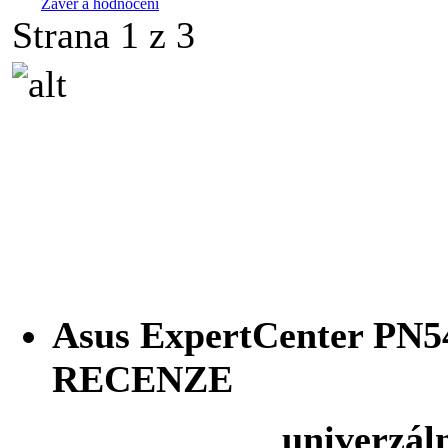
Závěr a hodnocení
Strana 1 z 3
Asus ExpertCenter PN5
RECENZE
univerzální ko