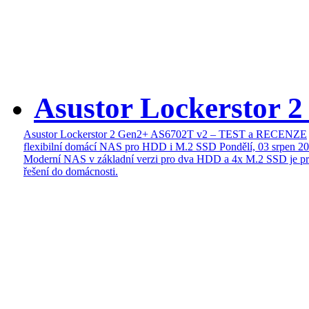
Asustor Lockerstor 
Asustor Lockerstor 2 Gen2+ AS6702T v2 – TEST a RECENZE
flexibilní domácí NAS pro HDD i M.2 SSD
Pondělí, 03 srpen 2
Moderní NAS v základní verzi pro dva HDD a 4x M.2 SSD je pr
řešení do domácnosti.