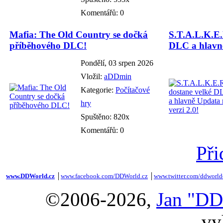
Komentářů: 0
Mafia: The Old Country se dočká
S.T.A.L.K.E.
příběhového DLC!
DLC a hlavně
Pondělí, 03 srpen 2026
Vložil:
aDDmin
Kategorie:
Počítačové
hry
Spuštěno: 820x
Komentářů: 0
Při
www.DDWorld.cz
│
www.facebook.com/DDWorld.cz
│
www.twitter.com/ddworld
©2006-2026,
Jan "DD
vy