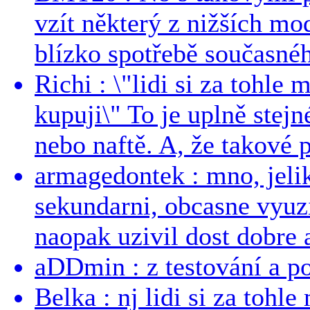
vzít některý z nižších mo
blízko spotřebě současnéh
Richi : \"lidi si za tohle
kupuji\" To je uplně stejn
nebo naftě. A, že takové p
armagedontek : mno, jeli
sekundarni, obcasne vyuzi
naopak uzivil dost dobre a
aDDmin : z testování a pou
Belka : nj lidi si za tohl