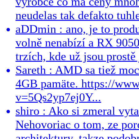
vyrobce co ma ceny mnohe
neudelas tak defakto tuhle
aDDmin : ano, je to produ
volně nenabízí a RX 9050
trzích, kde už jsou prostě 
Sareth : AMD sa tiež mo
4GB pamäte. https://ww
v=5Qs2yp7ej0Y...
shiro : Ako si zmeral vyt
Nehovoriac o tom, ze por
architektury, takze podob