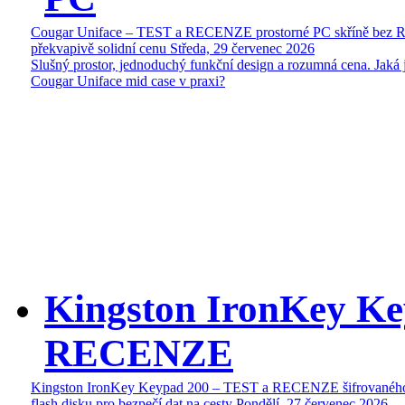
Cougar Uniface – TEST a RECENZE prostorné PC skříně bez 
překvapivě solidní cenu
Středa, 29 červenec 2026
Slušný prostor, jednoduchý funkční design a rozumná cena. Jaká 
Cougar Uniface mid case v praxi?
Kingston IronKey Ke
RECENZE
Kingston IronKey Keypad 200 – TEST a RECENZE šifrované
flash disku pro bezpečí dat na cesty
Pondělí, 27 červenec 2026