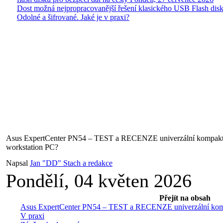
Dost možná nejpropracovanější řešení klasického USB Flash disk
Odolné a šifrované. Jaké je v praxi?
Asus ExpertCenter PN54 – TEST a RECENZE univerzální kompakt
workstation PC?
Napsal
Jan "DD" Stach a redakce
Pondělí, 04 květen 2026
Přejít na obsah
Asus ExpertCenter PN54 – TEST a RECENZE univerzální komp
V praxi