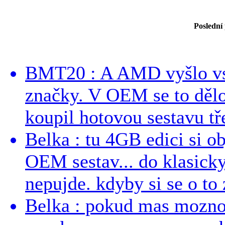
Poslední
BMT20 : A AMD vyšlo vst
značky. V OEM se to dělo
koupil hotovou sestavu tře
Belka : tu 4GB edici si o
OEM sestav... do klasick
nepujde. kdyby si se o to 
Belka : pokud mas mozno