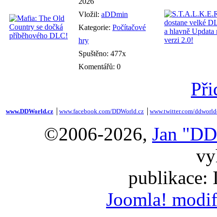
2026
Vložil:
aDDmin
Kategorie:
Počítačové
hry
Spuštěno: 477x
Komentářů: 0
Při
www.DDWorld.cz
│
www.facebook.com/DDWorld.cz
│
www.twitter.com/ddworld
©2006-2026,
Jan "DD
vy
publikace:
Joomla! modif