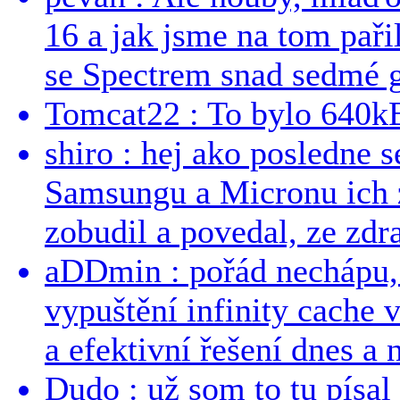
16 a jak jsme na tom pařil
se Spectrem snad sedmé g
Tomcat22 : To bylo 640kB
shiro : hej ako posledne 
Samsungu a Micronu ich 
zobudil a povedal, ze zdra
aDDmin : pořád nechápu, 
vypuštění infinity cache v
a efektivní řešení dnes a n
Dudo : už som to tu písal 