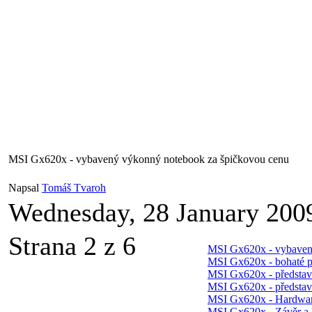
MSI Gx620x - vybavený výkonný notebook za špičkovou cenu
Napsal
Tomáš Tvaroh
Wednesday, 28 January 200
Strana 2 z 6
MSI Gx620x - vybaven
MSI Gx620x - bohaté př
MSI Gx620x - představ
MSI Gx620x - představe
MSI Gx620x - Hardwar
MSI Gx620x - Závěr a