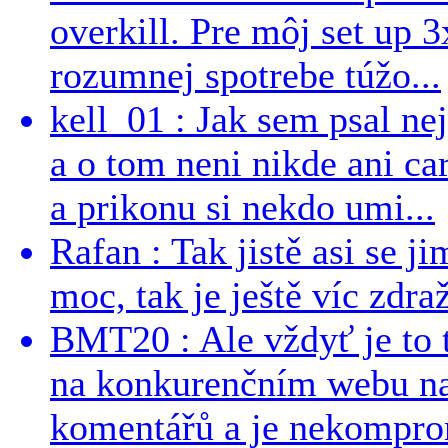
overkill. Pre môj set up 
rozumnej spotrebe túžo...
kell_01 : Jak sem psal ne
a o tom neni nikde ani ca
a prikonu si nekdo umi...
Rafan : Tak jistě asi se j
moc, tak je ještě víc zdraž
BMT20 : Ale vždyť je to 
na konkurenčním webu na 
komentářů a je nekomprom