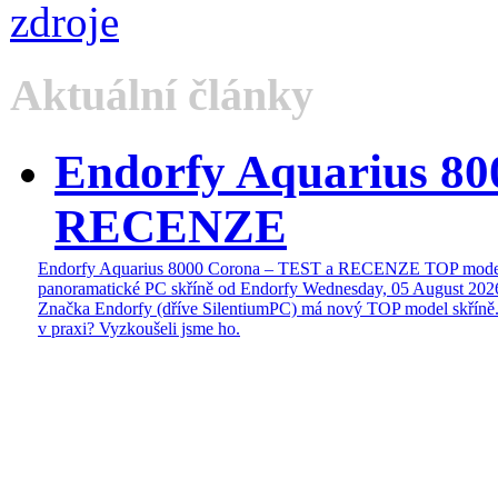
Aktuální články
Endorfy Aquarius 80
RECENZE
Endorfy Aquarius 8000 Corona – TEST a RECENZE TOP mode
panoramatické PC skříně od Endorfy
Wednesday, 05 August 202
Značka Endorfy (dříve SilentiumPC) má nový TOP model skříně.
v praxi? Vyzkoušeli jsme ho.