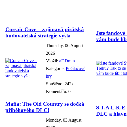
Corsair Cove – zajímavá pirátská
Jste fandové 
budovatelská strategie vyšla
vám bude líbi
Thursday, 06 August
2026
Vložil:
aDDmin
Kategorie:
Počítačové
hry
Spuštěno: 242x
Komentářů: 0
Mafia: The Old Country se dočká
S.T.A.L.K.E.
příběhového DLC!
DLC a hlavně
Monday, 03 August