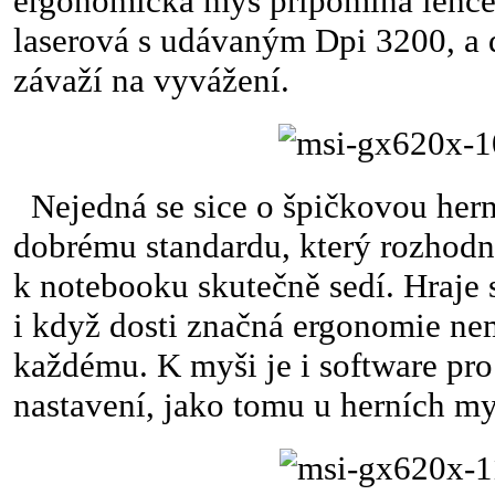
ergonomická myš připomíná lehce 
laserová s udávaným Dpi 3200, a
závaží na vyvážení.
Nejedná se sice o špičkovou herní
dobrému standardu, který rozhodn
k notebooku skutečně sedí. Hraje s
i když dosti značná ergonomie ne
každému. K myši je i software pro
nastavení, jako tomu u herních m