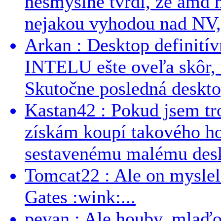
nesmyslne tvrdi, ze amd m
nejakou vyhodou nad NV, 
Arkan : Desktop definit
INTELU ešte oveľa skôr,
Skutočne posledná desktop
Kastan42 : Pokud jsem tro
získám koupí takového h
sestavenému malému deskt
Tomcat22 : Ale on myslel 
Gates :wink:...
pevan : Ale houby, mlaď