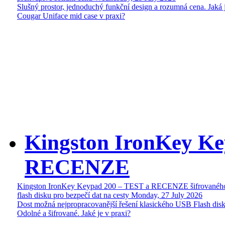
Slušný prostor, jednoduchý funkční design a rozumná cena. Jaká 
Cougar Uniface mid case v praxi?
Kingston IronKey Ke
RECENZE
Kingston IronKey Keypad 200 – TEST a RECENZE šifrované
flash disku pro bezpečí dat na cesty
Monday, 27 July 2026
Dost možná nejpropracovanější řešení klasického USB Flash disk
Odolné a šifrované. Jaké je v praxi?