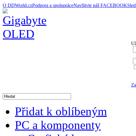
O DDWorld.cz
Podpora a spolupráce
Navštivte náš FACEBOOK
Sle
Už
Za
Přidat k oblíbeným
PC a komponenty