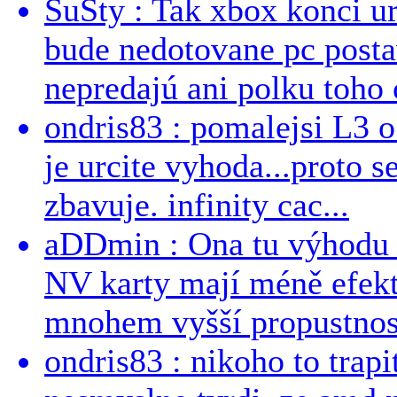
SuSty : Tak xbox konci ur
bude nedotovane pc post
nepredajú ani polku toho c
ondris83 : pomalejsi L3 o
je urcite vyhoda...proto 
zbavuje. infinity cac...
aDDmin : Ona tu výhodu a
NV karty mají méně efekt
mnohem vyšší propustnost
ondris83 : nikoho to trapi