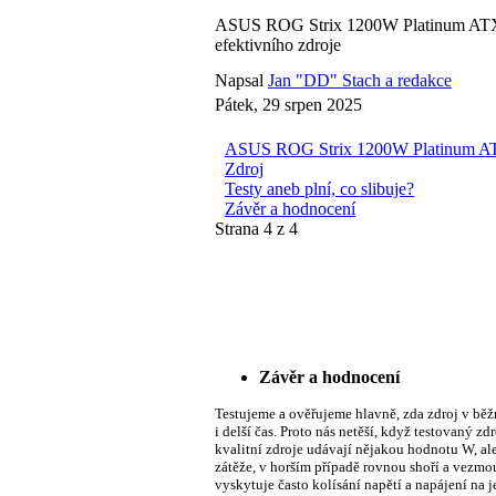
ASUS ROG Strix 1200W Platinum AT
efektivního zdroje
Napsal
Jan "DD" Stach a redakce
Pátek, 29 srpen 2025
ASUS ROG Strix 1200W Platinum ATX
Zdroj
Testy aneb plní, co slibuje?
Závěr a hodnocení
Strana 4 z 4
Závěr a hodnocení
Testujeme a ověřujeme hlavně, zda zdroj v běžn
i delší čas. Proto nás netěší, když testovaný z
kvalitní zdroje udávají nějakou hodnotu W, ale
zátěže, v horším případě rovnou shoří a vezmou
vyskytuje často kolísání napětí a napájení na