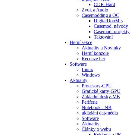
CDR-Hard
Zvuk a Audio
Casemodding a OC
DigitalDooM´s
Casemod. návody
Casemod. projekty
Taktování
Herní sekce
Aktuality a Novinky
Herní konzole
Recenze her
Software
Linux
Windows
Aktuality
Procesory-CPU
Grafické karty-GPU
Základní desky-MB
Periferie
Notebook - NB
ukládání dat-média
Software
Aktuality
Články o webu
Reklama a PR