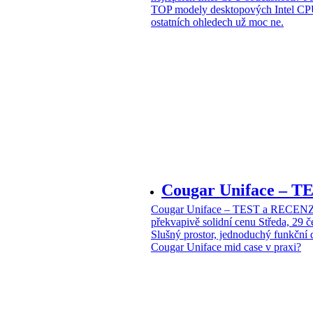
TOP modely desktopových Intel CPU
ostatních ohledech už moc ne.
Cougar Uniface – T
Cougar Uniface – TEST a RECENZE
překvapivě solidní cenu
Středa, 29 
Slušný prostor, jednoduchý funkční 
Cougar Uniface mid case v praxi?