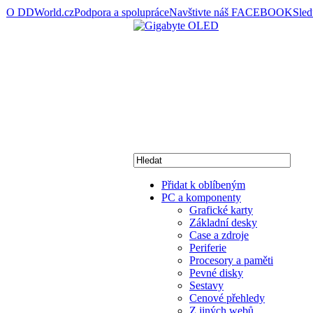
O DDWorld.cz
Podpora a spolupráce
Navštivte náš FACEBOOK
Sle
Přidat k oblíbeným
PC a komponenty
Grafické karty
Základní desky
Case a zdroje
Periferie
Procesory a paměti
Pevné disky
Sestavy
Cenové přehledy
Z jiných webů