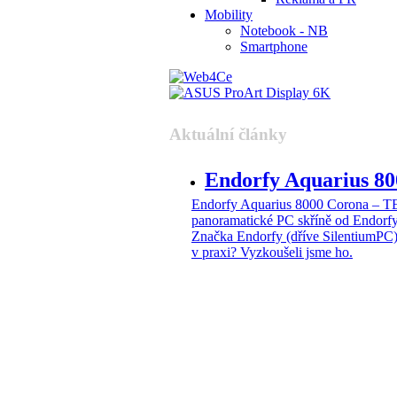
Mobility
Notebook - NB
Smartphone
Aktuální články
Endorfy Aquarius 
Endorfy Aquarius 8000 Corona –
panoramatické PC skříně od Endorf
Značka Endorfy (dříve SilentiumPC)
v praxi? Vyzkoušeli jsme ho.