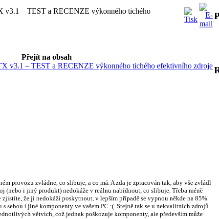
X v3.1 – TEST a RECENZE výkonného tichého
P
Přejít na obsah
 v3.1 – TEST a RECENZE výkonného tichého efektivního zdroje
ém provozu zvládne, co slibuje, a co má. A zda je zpracován tak, aby vše zvládl
droj (nebo i jiný produkt) nedokáže v reálnu nabídnout, co slibuje. Třeba méně
 zjistíte, že ji nedokáží poskytnout, v lepším případě se vypnou někde na 85%
 s sebou i jiné komponenty ve vašem PC :(. Stejně tak se u nekvalitních zdrojů
 jednotlivých větvích, což jednak poškozuje komponenty, ale především může