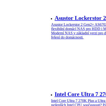
Asustor Lockerstor
Asustor Lockerstor 2 Gen2+ AS6
flexibilní domácí NAS pro HDD i 
Moderní NAS v základní verzi pro 
řešení do domácnosti.
Intel Core Ultra 7 2
Intel Core Ultra 7 270K Plus a Ul
nejlepších Intel CPU současnosti?
Pá