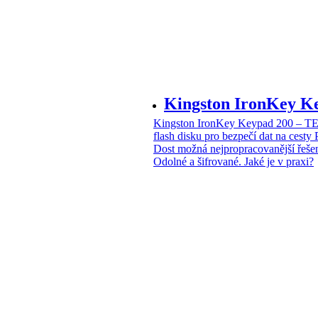
Kingston IronKey 
Kingston IronKey Keypad 200 – 
flash disku pro bezpečí dat na cesty
Dost možná nejpropracovanější řeše
Odolné a šifrované. Jaké je v praxi?