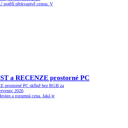
 potěší překvapivě cenou. V
EST a RECENZE prostorné PC
 prostorné PC skříně bez RGB za
červenec 2026
design a rozumná cena. Jaká je