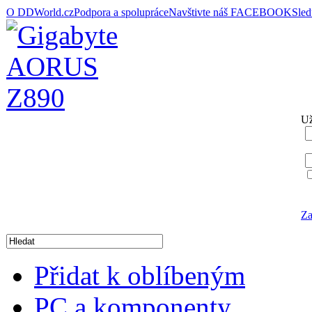
O DDWorld.cz
Podpora a spolupráce
Navštivte náš FACEBOOK
Sle
Už
Za
Přidat k oblíbeným
PC a komponenty