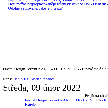
Dost možná nejpropracovanější řešení klasického USB Flash disk
Odolné a šifrované. Jaké je v praxi?
Fractal Design Torrent NANO – TEST a RECENZE nové malé ale pr
Napsal
Jan "DD" Stach a redakce
Středa, 09 únor 2022
Přejít na obsa
Fractal Design Torrent NANO – TEST a RECENZE nov
Exteriér