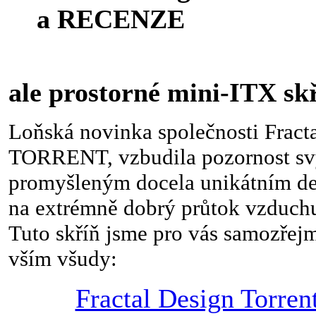
a RECENZE
nové 
ale prostorné mini-ITX sk
Loňská novinka společnosti Fracta
TORRENT, vzbudila pozornost s
promyšleným docela unikátním 
na extrémně dobrý průtok vzduchu
Tuto skříň jsme pro vás samozřejm
vším všudy:
Fractal Design Torren