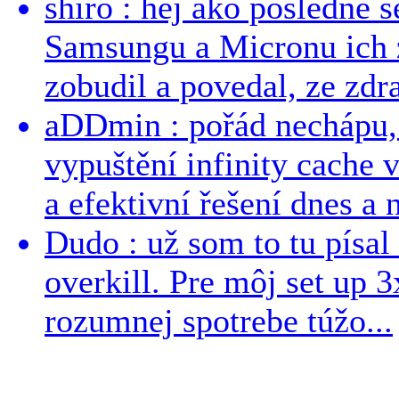
shiro : hej ako posledne 
Samsungu a Micronu ich 
zobudil a povedal, ze zdra
aDDmin : pořád nechápu, 
vypuštění infinity cache v
a efektivní řešení dnes a n
Dudo : už som to tu písal 
overkill. Pre môj set up 
rozumnej spotrebe túžo...