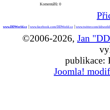
Komentářů: 0
Při
www.DDWorld.cz
│
www.facebook.com/DDWorld.cz
│
www.twitter.com/ddworld
©2006-2026,
Jan "DD
vy
publikace:
Joomla! modif