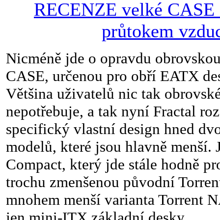
RECENZE velké CASE 
průtokem vzdu
Nicméně jde o opravdu obrovskou
CASE, určenou pro obří EATX desk
Většina uživatelů nic tak obrovsk
nepotřebuje, a tak nyní Fractal roz
specifický vlastní design hned dv
modelů, které jsou hlavně menší. 
Compact, který jde stále hodně pro
trochu zmenšenou původní Torrent
mnohem menší varianta Torrent 
jen mini-ITX základní desky.