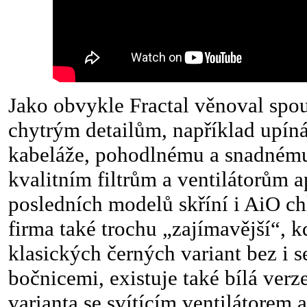
Jako obvykle Fractal věnoval spou
chytrým detailům, například upíná
kabeláže, pohodlnému a snadnému
kvalitním filtrům a ventilátorům 
posledních modelů skříní i AiO chl
firma také trochu „zajímavější“, 
klasických černých variant bez i 
bočnicemi, existuje také bílá ver
varianta se svítícím ventilátore