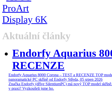
Aktuální články
Endorfy Aquarius 80
RECENZE
Endorfy Aquarius 8000 Corona – TEST a RECENZE TOP mode
panoramatické PC skříně od Endorfy
Středa, 05 srpen 2026
Značka Endorfy (dříve SilentiumPC) má nový TOP model skříně.
v praxi? Vyzkoušeli jsme ho.