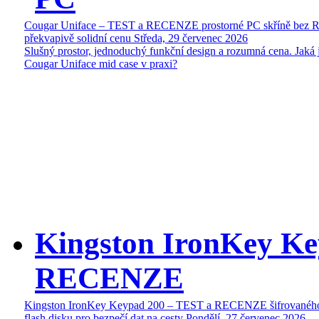
Cougar Uniface – TEST a RECENZE prostorné PC skříně bez 
překvapivě solidní cenu
Středa, 29 červenec 2026
Slušný prostor, jednoduchý funkční design a rozumná cena. Jaká 
Cougar Uniface mid case v praxi?
Kingston IronKey Ke
RECENZE
Kingston IronKey Keypad 200 – TEST a RECENZE šifrované
flash disku pro bezpečí dat na cesty
Pondělí, 27 červenec 2026