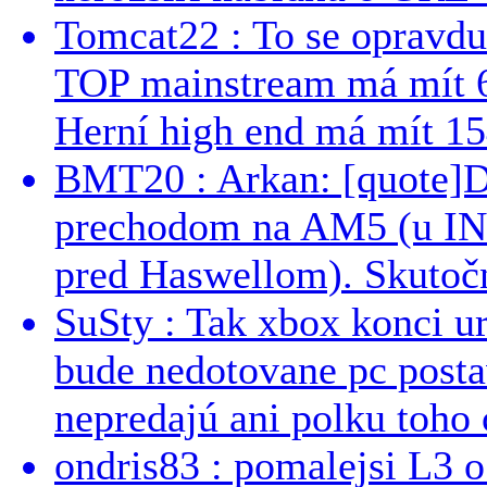
Tomcat22 : To se opravdu
TOP mainstream má mít 
Herní high end má mít 15
BMT20 : Arkan: [quote]De
prechodom na AM5 (u INT
pred Haswellom). Skutočn
SuSty : Tak xbox konci ur
bude nedotovane pc post
nepredajú ani polku toho c
ondris83 : pomalejsi L3 o