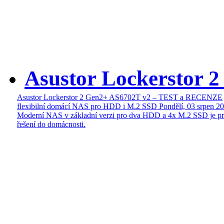
Asustor Lockerstor 
Asustor Lockerstor 2 Gen2+ AS6702T v2 – TEST a RECENZE
flexibilní domácí NAS pro HDD i M.2 SSD
Pondělí, 03 srpen 2
Moderní NAS v základní verzi pro dva HDD a 4x M.2 SSD je pr
řešení do domácnosti.