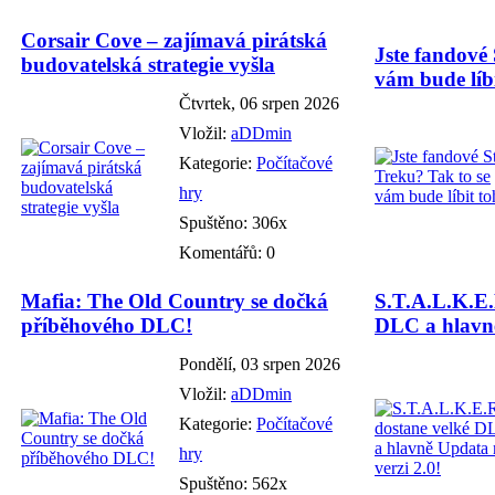
Corsair Cove – zajímavá pirátská
Jste fandové 
budovatelská strategie vyšla
vám bude líbi
Čtvrtek, 06 srpen 2026
Vložil:
aDDmin
Kategorie:
Počítačové
hry
Spuštěno: 306x
Komentářů: 0
Mafia: The Old Country se dočká
S.T.A.L.K.E.
příběhového DLC!
DLC a hlavně
Pondělí, 03 srpen 2026
Vložil:
aDDmin
Kategorie:
Počítačové
hry
Spuštěno: 562x