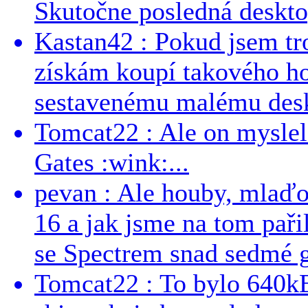
Skutočne posledná desktop
Kastan42 : Pokud jsem tro
získám koupí takového h
sestavenému malému deskt
Tomcat22 : Ale on myslel 
Gates :wink:...
pevan : Ale houby, mlaď
16 a jak jsme na tom pařil
se Spectrem snad sedmé g
Tomcat22 : To bylo 640kB