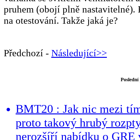
pruhem (obojí plně nastavitelné).
na otestování. Takže jaká je?
Předchozí -
Následující>>
Poslední
BMT20 : Jak nic mezi tí
proto takový hrubý rozpt
nerozšíří nabídku o GRE v