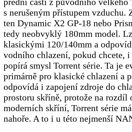
přední části z původního velkého
s nerušeným přístupem vzduchu. Z
ten Dynamic X2 GP-18 nebo Prism
tedy neobvyklý 180mm model. Lze 
klasickými 120/140mm a odpoví
vodního chlazení, pokud chcete, i
popírá smysl Torrent série. Ta je 
primárně pro klasické chlazení a 
odpovídá i zapojení zdroje do chl
prostoru skříně, protože na rozdíl
moderních skříní, Torrent série má
nahoře. A to i u této nejmenší NA