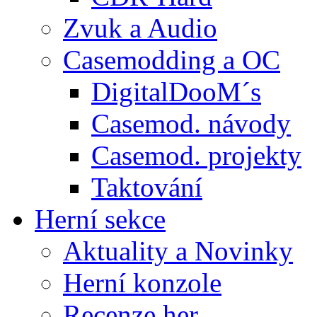
Zvuk a Audio
Casemodding a OC
DigitalDooM´s
Casemod. návody
Casemod. projekty
Taktování
Herní sekce
Aktuality a Novinky
Herní konzole
Recenze her