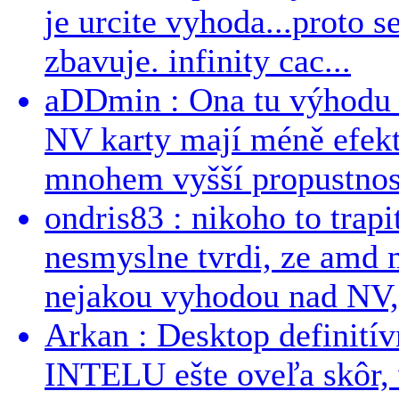
je urcite vyhoda...proto 
zbavuje. infinity cac...
aDDmin : Ona tu výhodu a
NV karty mají méně efekt
mnohem vyšší propustnost
ondris83 : nikoho to trapi
nesmyslne tvrdi, ze amd m
nejakou vyhodou nad NV, 
Arkan : Desktop definit
INTELU ešte oveľa skôr,