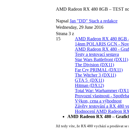
AMD Radeon RX 480 8GB – TEST nové g
Napsal
Jan "DD" Stach a redakce
Wednesday, 29 June 2016
Strana 3 z
15
AMD Radeon RX 480 8GB – TE
14nm POLARIS GCN - Nová 
AMD Radeon RX 480 - Grafi
Testy a testovací sestava
Star Wars Battlefront (DX11)
The Division (DX11)
Far Cry PRIMAL (DX11)
The Witcher 3 (DX11)
GTA 5 (DX11)
Hitman (DX12)
Total War: Warhammer (DX1
Provozní vlastnosti - Spotřeba
Výkon, cena a výhodnost
Závěry testování a RX 480 ve
Hodnocení AMD Radeon RX 4
AMD Radeon RX 480 – Grafick
Již tedy víte, že RX 480 vychází a prodávat s