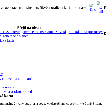
P
enerace mainstreamu. Skvělá grafická karta pro masy!
Přejít na obsah
ST nové generace mainstreamu. Skvělá grafická karta pro masy!
generace do akce
cká karta
2)
, chlazení a taktování
 srovnání
80 a osobní pohled
á karta
e minimálně 2 týdny bude jen a pouze v referenčním provedení, které právě máme