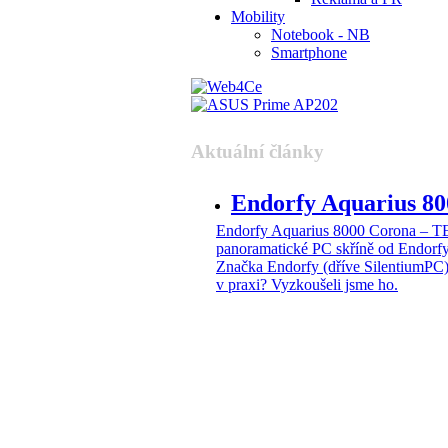
Mobility
Notebook - NB
Smartphone
Aktuální články
Endorfy Aquarius 
Endorfy Aquarius 8000 Corona –
panoramatické PC skříně od Endorf
Značka Endorfy (dříve SilentiumPC)
v praxi? Vyzkoušeli jsme ho.