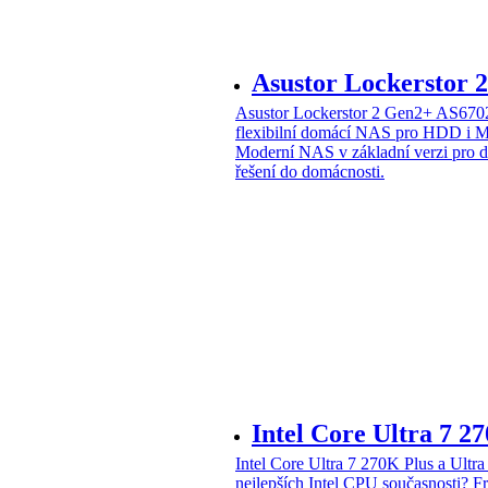
Asustor Lockerstor
Asustor Lockerstor 2 Gen2+ AS6
flexibilní domácí NAS pro HDD i 
Moderní NAS v základní verzi pro 
řešení do domácnosti.
Intel Core Ultra 7 2
Intel Core Ultra 7 270K Plus a Ul
nejlepších Intel CPU současnosti?
Fr