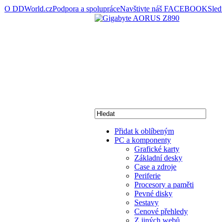
O DDWorld.cz
Podpora a spolupráce
Navštivte náš FACEBOOK
Sle
Přidat k oblíbeným
PC a komponenty
Grafické karty
Základní desky
Case a zdroje
Periferie
Procesory a paměti
Pevné disky
Sestavy
Cenové přehledy
Z jiných webů