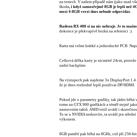
na testech. V našem případě nám (jako snad vše
škoda
, i když samozřejmě 8GB je lepší než 
mezi 4-8GB verzí dnes nebude odpovídat.
Radeon RX 480 si na nic nehraje. Je to mai
dokonce je překvapivě hezká na referenci :).
Karta má velmi krátké a jednoduché PCB. Napáj
Celková délka karty je nicméně 24cm, protože
zadní backplate.
Na výstupech pak najdeme 3x DisplayPort 1.4 a 
že je dnes rozhodně lepší používat DP/HDMI.
Pokud jde o parametry grafiky, tak jádro běhá
tomu na GTX 900 grafikách a téměř stejně jak
nastavením taktů. AMD totiž uvádí i skutečnou
To se u NVIDIA nedozvíte, ta uvádí jen střední
výkonem.
8GB pamětí pak běhá na 8GHz, což při 256-bi