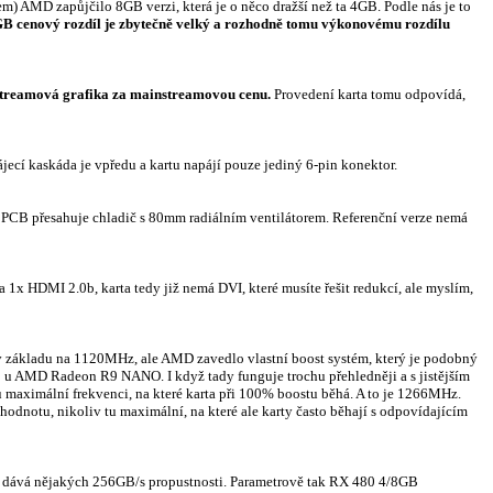
m) AMD zapůjčilo 8GB verzi, která je o něco dražší než ta 4GB. Podle nás je to
4GB cenový rozdíl je zbytečně velký a rozhodně tomu výkonovému rozdílu
nstreamová grafika za mainstreamovou cenu.
Provedení karta tomu odpovídá,
ecí kaskáda je vpředu a kartu napájí pouze jediný 6-pin konektor.
 PCB přesahuje chladič s 80mm radiálním ventilátorem. Referenční verze nemá
1x HDMI 2.0b, karta tedy již nemá DVI, které musíte řešit redukcí, ale myslím,
 v základu na 1120MHz, ale AMD zavedlo vlastní boost systém, který je podobný
o u AMD Radeon R9 NANO. I když tady funguje trochu přehledněji a s jistějším
 maximální frekvenci, na které karta při 100% boostu běhá. A to je 1266MHz.
 hodnotu, nikoliv tu maximální, na které ale karty často běhají s odpovídajícím
t dává nějakých 256GB/s propustnosti. Parametrově tak RX 480 4/8GB