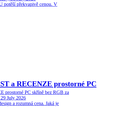
 potěší překvapivě cenou. V
EST a RECENZE prostorné PC
 prostorné PC skříně bez RGB za
29 July 2026
design a rozumná cena. Jaká je