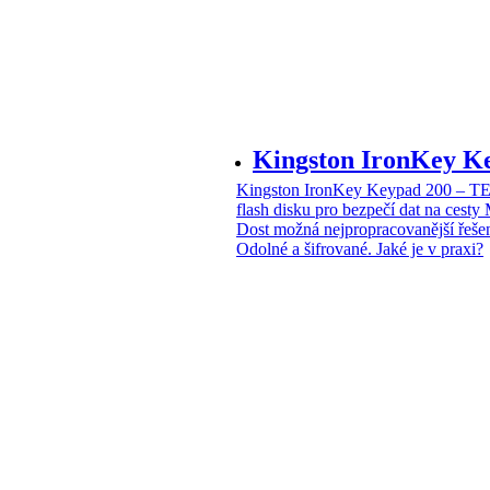
Kingston IronKey 
Kingston IronKey Keypad 200 – 
flash disku pro bezpečí dat na cesty
Dost možná nejpropracovanější řeše
Odolné a šifrované. Jaké je v praxi?