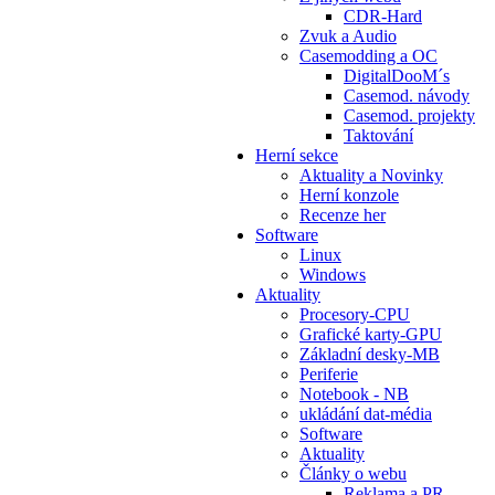
CDR-Hard
Zvuk a Audio
Casemodding a OC
DigitalDooM´s
Casemod. návody
Casemod. projekty
Taktování
Herní sekce
Aktuality a Novinky
Herní konzole
Recenze her
Software
Linux
Windows
Aktuality
Procesory-CPU
Grafické karty-GPU
Základní desky-MB
Periferie
Notebook - NB
ukládání dat-média
Software
Aktuality
Články o webu
Reklama a PR