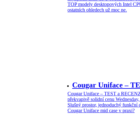
TOP modely desktopových Intel CPU
ostatních ohledech už moc ne.
Cougar Uniface – T
Cougar Uniface – TEST a RECENZE
překvapivě solidní cenu
Wednesday, 
Slušný prostor, jednoduchý funkční 
Cougar Uniface mid case v praxi?