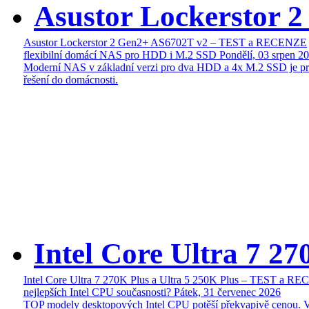
Asustor Lockerstor 
Asustor Lockerstor 2 Gen2+ AS6702T v2 – TEST a RECENZE
flexibilní domácí NAS pro HDD i M.2 SSD
Pondělí, 03 srpen 2
Moderní NAS v základní verzi pro dva HDD a 4x M.2 SSD je pr
řešení do domácnosti.
Intel Core Ultra 7 27
Intel Core Ultra 7 270K Plus a Ultra 5 250K Plus – TEST a R
nejlepších Intel CPU současnosti?
Pátek, 31 červenec 2026
TOP modely desktopových Intel CPU potěší překvapivě cenou. 