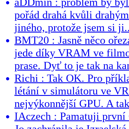
aDDmin : problém by byl 
pořád drahá kvůli drahým
jiného, protože jsem si ji..
BMT20 : Jasně něco ořezan
jede díky VRAM ve filmo
prase. Dyť to je tak na kan
Richi : Tak OK. Pro přík
létání v simulátoru ve VR
nejvýkonnější GPU. A tak s
IAczech : Pamatuji první
Jo zachránila je Izraelská