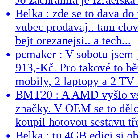
Belka : zde se to dava do 
vubec prodavaj.. tam clo
bejt orezanejsi.. a tech...
pcmaker : V sobotu jsem j
913,-Kč. Pro takové to bě
mobily, 2 laptopy a 2 TV 
BMT20 : A AMD vyšlo vst
značky. V OEM se to dělo
koupil hotovou sestavu tře
Belka : tu 4GB edici si o