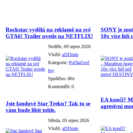
Rockstar vydělá na reklamě na své
SONY je zouf
GTA6! Trailer uvede na NETFLIX!
10x více lid
Neděle, 09 srpen 2026
Vložil:
aDDmin
Kategorie:
Počítačové
hry
Spuštěno: 80x
Komentářů: 0
EA končí? Ma
Jste fandové Star Treku? Tak to se
agresivní mon
vám bude líbit tohle.
Středa, 05 srpen 2026
Vložil:
aDDmin