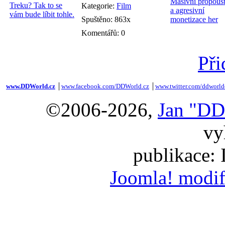
Kategorie:
Film
Spuštěno: 863x
Komentářů: 0
Při
www.DDWorld.cz
│
www.facebook.com/DDWorld.cz
│
www.twitter.com/ddworld
©2006-2026,
Jan "DD
vy
publikace:
Joomla! modif