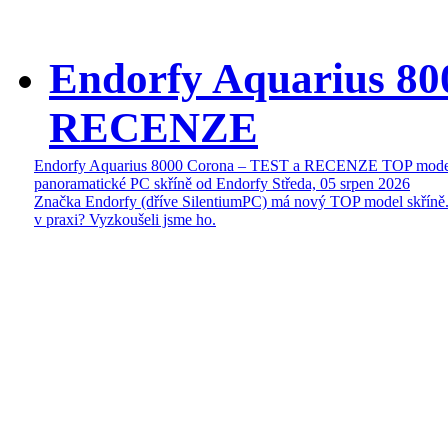
Endorfy Aquarius 80
RECENZE
Endorfy Aquarius 8000 Corona – TEST a RECENZE TOP mode
panoramatické PC skříně od Endorfy
Středa, 05 srpen 2026
Značka Endorfy (dříve SilentiumPC) má nový TOP model skříně.
v praxi? Vyzkoušeli jsme ho.