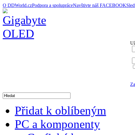
O DDWorld.cz
Podpora a spolupráce
Navštivte náš FACEBOOK
Sle
Už
Za
Přidat k oblíbeným
PC a komponenty