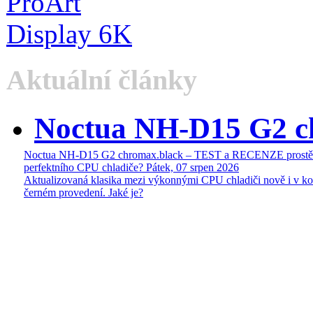
Aktuální články
Noctua NH-D15 G2 c
Noctua NH-D15 G2 chromax.black – TEST a RECENZE prostě
perfektního CPU chladiče?
Pátek, 07 srpen 2026
Aktualizovaná klasika mezi výkonnými CPU chladiči nově i v k
černém provedení. Jaké je?