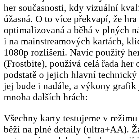
her současnosti, kdy vizuální kvali
úžasná. O to více překvapí, že hra
optimalizovaná a běhá v plných n
i na mainstreamových kartách, kli
1080p rozlišení. Navíc použitý he
(Frostbite), používá celá řada her
podstatě o jejich hlavní technický
jej bude i nadále, a výkony grafik
mnoha dalších hrách:
Všechny karty testujeme v režimu
běží na plné detaily (ultra+AA). 