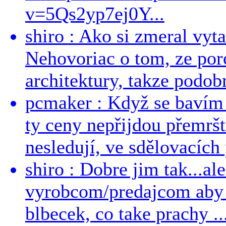
v=5Qs2yp7ej0Y...
shiro : Ako si zmeral vyt
Nehovoriac o tom, ze por
architektury, takze podob
pcmaker : Když se bavím
ty ceny nepřijdou přemršt
nesledují, ve sdělovacích 
shiro : Dobre jim tak...al
vyrobcom/predajcom aby z
blbecek, co take prachy ..