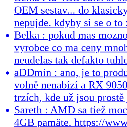
OEM sestav... do klasick
nepujde. kdyby si se o to 
Belka : pokud mas mozno
vyrobce co ma ceny mnohe
neudelas tak defakto tuhle
aDDmin : ano, je to produ
volně nenabízí a RX 9050
trzích, kde už jsou prostě 
Sareth : AMD sa tiež mo
4GB pamäte. https://ww