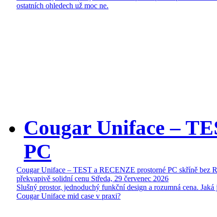
ostatních ohledech už moc ne.
Cougar Uniface – T
PC
Cougar Uniface – TEST a RECENZE prostorné PC skříně bez 
překvapivě solidní cenu
Středa, 29 červenec 2026
Slušný prostor, jednoduchý funkční design a rozumná cena. Jaká 
Cougar Uniface mid case v praxi?