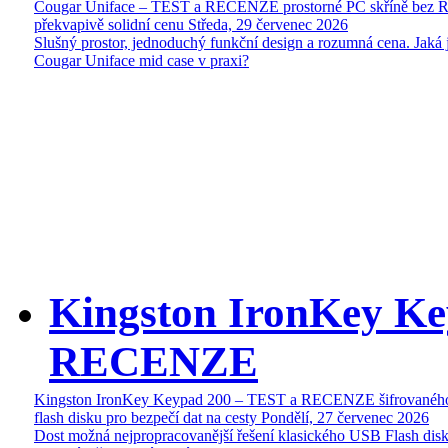
Cougar Uniface – TEST a RECENZE prostorné PC skříně bez 
překvapivě solidní cenu
Středa, 29 červenec 2026
Slušný prostor, jednoduchý funkční design a rozumná cena. Jaká 
Cougar Uniface mid case v praxi?
Kingston IronKey Ke
RECENZE
Kingston IronKey Keypad 200 – TEST a RECENZE šifrované
flash disku pro bezpečí dat na cesty
Pondělí, 27 červenec 2026
Dost možná nejpropracovanější řešení klasického USB Flash disk