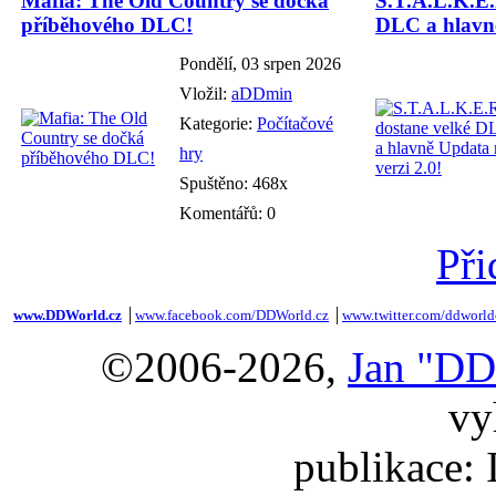
Mafia: The Old Country se dočká
S.T.A.L.K.E.
příběhového DLC!
DLC a hlavně
Pondělí, 03 srpen 2026
Vložil:
aDDmin
Kategorie:
Počítačové
hry
Spuštěno: 468x
Komentářů: 0
Při
www.DDWorld.cz
│
www.facebook.com/DDWorld.cz
│
www.twitter.com/ddworld
©2006-2026,
Jan "DD
vy
publikace: