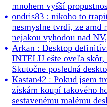
mnohem vyšší propustnost
ondris83 : nikoho to trapi
nesmyslne tvrdi, ze amd m
nejakou vyhodou nad NV, 
Arkan : Desktop definit
INTELU ešte oveľa skôr,
Skutočne posledná desktop
Kastan42 : Pokud jsem tro
získám koupí takového h
sestavenému malému deskt