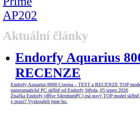
Aktuální články
Endorfy Aquarius 80
RECENZE
Endorfy Aquarius 8000 Corona – TEST a RECENZE TOP mode
panoramatické PC skříně od Endorfy
Středa, 05 srpen 2026
Značka Endorfy (dříve SilentiumPC) má nový TOP model skříně.
v praxi? Vyzkoušeli jsme ho.