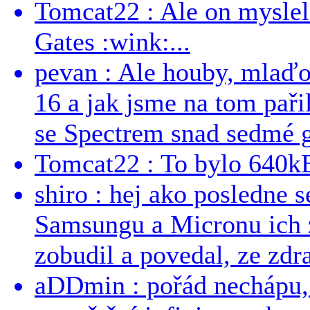
Tomcat22 : Ale on myslel 
Gates :wink:...
pevan : Ale houby, mlaď
16 a jak jsme na tom pařil
se Spectrem snad sedmé g
Tomcat22 : To bylo 640kB
shiro : hej ako posledne 
Samsungu a Micronu ich 
zobudil a povedal, ze zdra
aDDmin : pořád nechápu, 