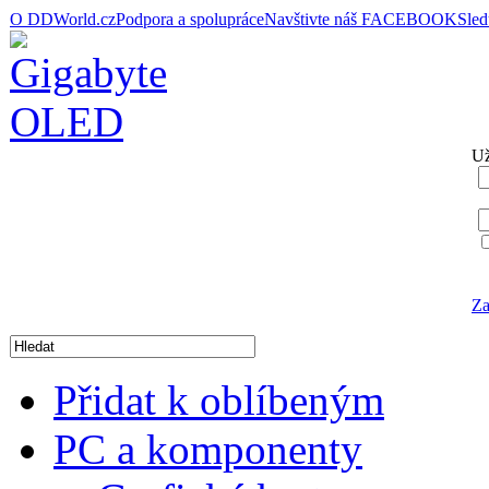
O DDWorld.cz
Podpora a spolupráce
Navštivte náš FACEBOOK
Sle
Už
Za
Přidat k oblíbeným
PC a komponenty