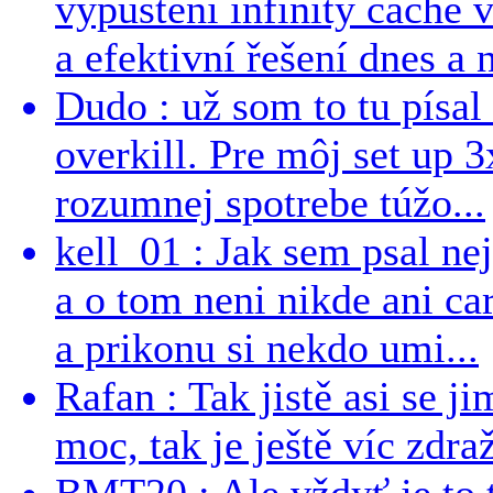
vypuštění infinity cache v
a efektivní řešení dnes a n
Dudo : už som to tu písal 
overkill. Pre môj set up 
rozumnej spotrebe túžo...
kell_01 : Jak sem psal ne
a o tom neni nikde ani ca
a prikonu si nekdo umi...
Rafan : Tak jistě asi se j
moc, tak je ještě víc zdraž
BMT20 : Ale vždyť je to 