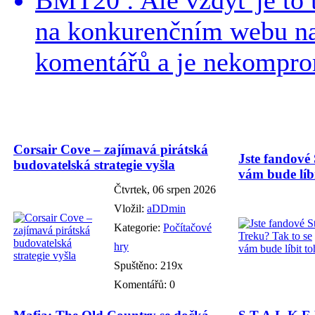
na konkurenčním webu na 
komentářů a je nekomprom
Corsair Cove – zajímavá pirátská
Jste fandové 
budovatelská strategie vyšla
vám bude líbi
Čtvrtek, 06 srpen 2026
Vložil:
aDDmin
Kategorie:
Počítačové
hry
Spuštěno: 219x
Komentářů: 0