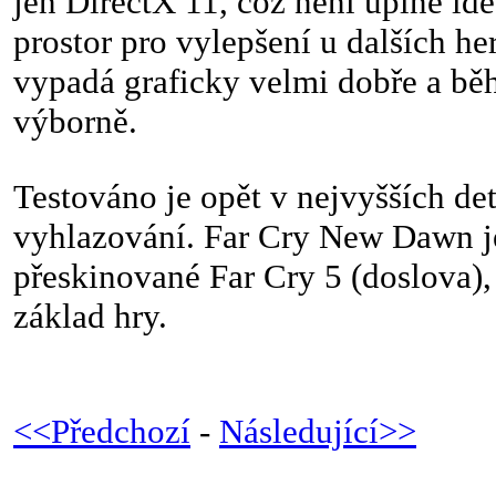
jen DirectX 11, což není úplně ide
prostor pro vylepšení u dalších h
vypadá graficky velmi dobře a bě
výborně.
Testováno je opět v nejvyšších de
vyhlazování. Far Cry New Dawn je
přeskinované Far Cry 5 (doslova), 
základ hry.
<<Předchozí
-
Následující>>