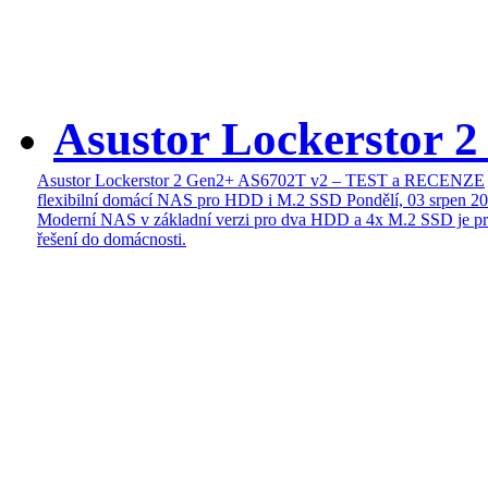
Asustor Lockerstor 
Asustor Lockerstor 2 Gen2+ AS6702T v2 – TEST a RECENZE
flexibilní domácí NAS pro HDD i M.2 SSD
Pondělí, 03 srpen 2
Moderní NAS v základní verzi pro dva HDD a 4x M.2 SSD je pr
řešení do domácnosti.