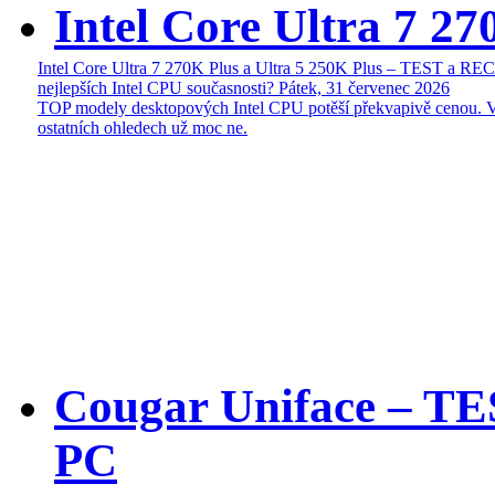
Intel Core Ultra 7 27
Intel Core Ultra 7 270K Plus a Ultra 5 250K Plus – TEST a R
nejlepších Intel CPU současnosti?
Pátek, 31 červenec 2026
TOP modely desktopových Intel CPU potěší překvapivě cenou. 
ostatních ohledech už moc ne.
Cougar Uniface – T
PC