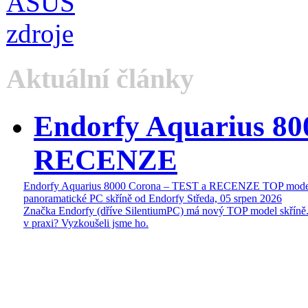
Aktuální články
Endorfy Aquarius 80
RECENZE
Endorfy Aquarius 8000 Corona – TEST a RECENZE TOP mode
panoramatické PC skříně od Endorfy
Středa, 05 srpen 2026
Značka Endorfy (dříve SilentiumPC) má nový TOP model skříně.
v praxi? Vyzkoušeli jsme ho.