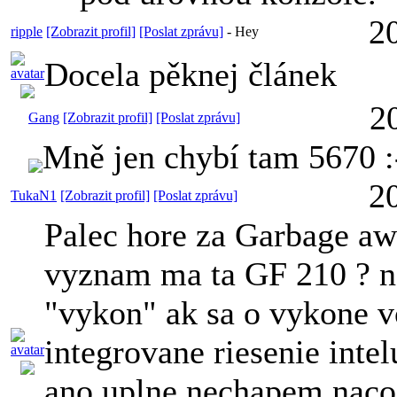
2
ripple
[Zobrazit profil]
[Poslat zprávu]
-
Hey
Docela pěknej článek
2
Gang
[Zobrazit profil]
[Poslat zprávu]
Mně jen chybí tam 5670 :
2
TukaN1
[Zobrazit profil]
[Poslat zprávu]
Palec hore za Garbage a
vyznam ma ta GF 210 ? 
"vykon" ak sa o vykone v
integrovane riesenie int
ano uplne nechapem naco 