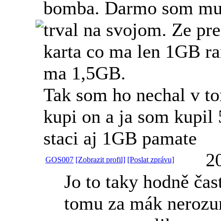
bomba. Darmo som mu v
trval na svojom. Ze pr
karta co ma len 1GB ra
ma 1,5GB.
Tak som ho nechal v to
kupi on a ja som kupil
staci aj 1GB pamate
2
GOS007
[Zobrazit profil]
[Poslat zprávu]
Jo to taky hodně čas
tomu za mák nerozu