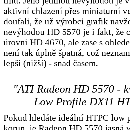
trhu. Jeho jedinou nevýhodou je v
aktivní chlazení přes miniaturní ve
doufali, že už výrobci grafik navž
nevýhodou HD 5570 je i fakt, že c
úrovni HD 4670, ale zase s ohlede
není tak úplně špatná, což nezna
lepší (nižší) - snad časem.
"ATI Radeon HD 5570 - kv
Low Profile DX11 HT
Pokud hledáte ideální HTPC low p
korun, je Radeon HD 5570 jasná vo