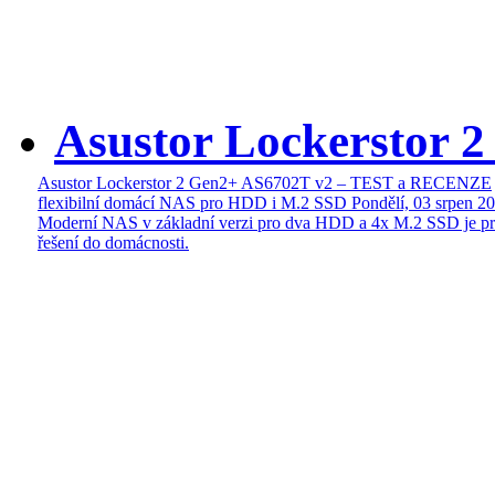
Asustor Lockerstor 
Asustor Lockerstor 2 Gen2+ AS6702T v2 – TEST a RECENZE
flexibilní domácí NAS pro HDD i M.2 SSD
Pondělí, 03 srpen 2
Moderní NAS v základní verzi pro dva HDD a 4x M.2 SSD je pr
řešení do domácnosti.