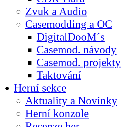
Zvuk a Audio
Casemodding a OC
DigitalDooM´s
Casemod. návody
Casemod. projekty
Taktování
Herní sekce
Aktuality a Novinky
Herní konzole
Recenze her