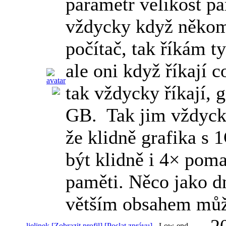
parametr velikost pa
vždycky když někom
počítač, tak říkám t
ale oni když říkají c
tak vždycky říkají, 
GB.
Tak jim vždyck
že klidně grafika s
být klidně i 4× pom
paměti. Něco jako dn
větším obsahem můžo
2
ljelinek
[Zobrazit profil]
[Poslat zprávu]
-
Low-end