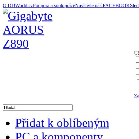
O DDWorld.cz
Podpora a spolupráce
Navštivte náš FACEBOOK
Sle
Už
Za
Přidat k oblíbeným
PC a komponenty