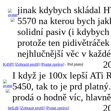
jinak kdybych skládal H
5570 na kterou bych jakk
solidní pasiv (i kdybych
protože ten pidivětráček
nejhlučnější věc v kaž
2
K4SPI
[Zobrazit profil]
[Poslat zprávu]
-
Prd platný
I když je 100x lepší ATi
5450, tak to je prd platn
prodá o hodně víc, hlavn
2
hell.dll
[Zobrazit profil]
[Poslat zprávu]