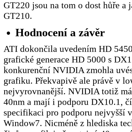
GT220 jsou na tom o dost hůře a 
GT210.
Hodnocení a závěr
ATI dokončila uvedením HD 5450
grafické generace HD 5000 s DX11 
konkurenční NVIDIA zmohla uvés
grafiku. Překvapivě ale právě v lo
nejvyrovnanější. NVIDIA totiž m
40nm a mají i podporu DX10.1, čí
specifikaci pro podporu nejvyšší 
Window7. Nicméně z hlediska tec