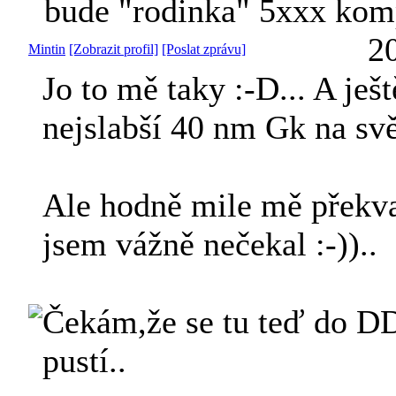
bude "rodinka" 5xxx kom
2
Mintin
[Zobrazit profil]
[Poslat zprávu]
Jo to mě taky :-D... A ješ
nejslabší 40 nm Gk na sv
Ale hodně mile mě překva
jsem vážně nečekal :-))..
Čekám,že se tu teď do D
pustí..