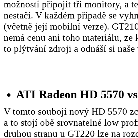
možností připojit tři monitory, a 
nestačí. V každém případě se vy
(včetně její mobilní verze). GT210
nemá cenu ani toho materiálu, ze 
to plýtvání zdroji a odnáší si naš
ATI Radeon HD 5570 v
V tomto souboji nový HD 5570 zc
a to stojí obě srovnatelné low prof
druhou stranu u GT220 lze na roz