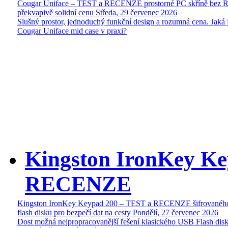
Cougar Uniface – TEST a RECENZE prostorné PC skříně bez 
překvapivě solidní cenu
Středa, 29 červenec 2026
Slušný prostor, jednoduchý funkční design a rozumná cena. Jaká 
Cougar Uniface mid case v praxi?
Kingston IronKey Ke
RECENZE
Kingston IronKey Keypad 200 – TEST a RECENZE šifrované
flash disku pro bezpečí dat na cesty
Pondělí, 27 červenec 2026
Dost možná nejpropracovanější řešení klasického USB Flash disk