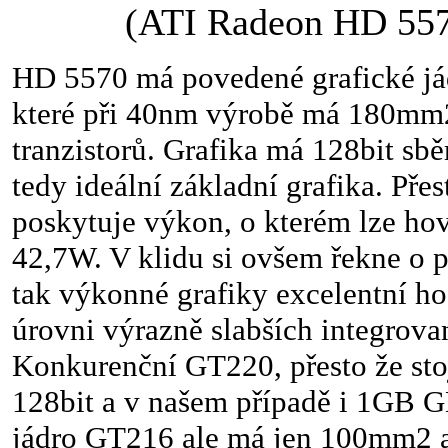
(ATI Radeon HD 557
HD 5570 má povedené grafické já
které při 40nm výrobě má 180mm
tranzistorů. Grafika má 128bit s
tedy ideální základní grafika. Přes
poskytuje výkon, o kterém lze hov
42,7W. V klidu si ovšem řekne o 
tak výkonné grafiky excelentní ho
úrovni výrazně slabších integrova
Konkurenční GT220, přesto že stoj
128bit a v našem případě i 1GB
jádro GT216 ale má jen 100mm2 