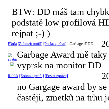
BTW: DD máš tam chyb
podstatě low profilová H
rejpat ;-) )
2
F3rda
[Zobrazit profil]
[Poslat zprávu]
-
Garbage :DDD
Garbage Award mě taky
vyprsk na monitor
DD
2
Rohlik
[Zobrazit profil]
[Poslat zprávu]
no Gargage award by se
častěji, zmetků na trhu 