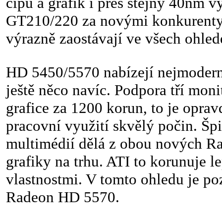
čipů a grafik i přes stejný 40nm v
GT210/220 za novými konkurent
výrazně zaostávají ve všech ohled
HD 5450/5570 nabízejí nejmoderně
ještě něco navíc. Podpora tří moni
grafice za 1200 korun, to je oprav
pracovní využití skvělý počin. Š
multimédií dělá z obou nových R
grafiky na trhu. ATI to korunuje 
vlastnostmi. V tomto ohledu je p
Radeon HD 5570.