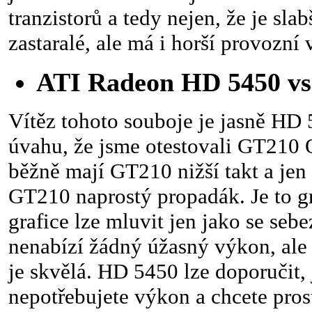
tranzistorů a tedy nejen, že je sla
zastaralé, ale má i horší provozní v
ATI Radeon HD 5450 v
Vítěz tohoto souboje je jasně HD
úvahu, že jsme otestovali GT210
běžně mají GT210 nižší takt a je
GT210 naprostý propadák. Je to gr
grafice lze mluvit jen jako se se
nenabízí žádný úžasný výkon, ale
je skvělá. HD 5450 lze doporučit
nepotřebujete výkon a chcete prost