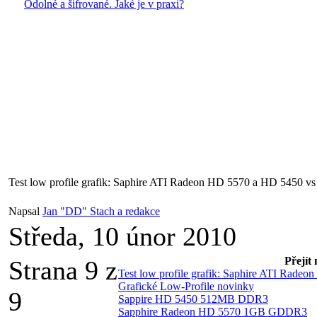
Odolné a šifrované. Jaké je v praxi?
Test low profile grafik: Saphire ATI Radeon HD 5570 a HD 5450
Napsal
Jan "DD" Stach a redakce
Středa, 10 únor 2010
Přejít
Strana 9 z
Test low profile grafik: Saphire ATI Ra
Grafické Low-Profile novinky
9
Sappire HD 5450 512MB DDR3
Sapphire Radeon HD 5570 1GB GDDR3