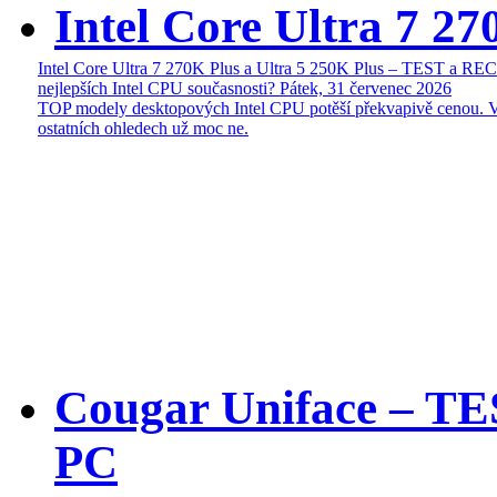
Intel Core Ultra 7 27
Intel Core Ultra 7 270K Plus a Ultra 5 250K Plus – TEST a R
nejlepších Intel CPU současnosti?
Pátek, 31 červenec 2026
TOP modely desktopových Intel CPU potěší překvapivě cenou. 
ostatních ohledech už moc ne.
Cougar Uniface – T
PC