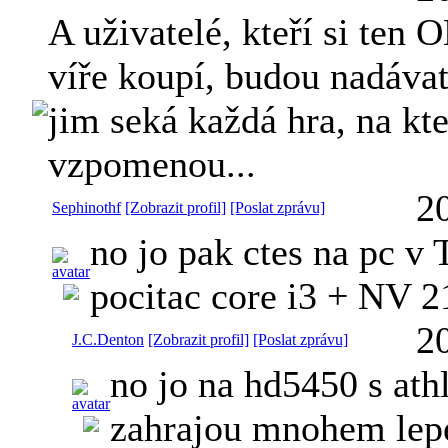
A uživatelé, kteří si ten
víře koupí, budou nadáva
jim seká každá hra, na kte
vzpomenou...
2
Sephinothf
[Zobrazit profil]
[Poslat zprávu]
no jo pak ctes na pc v
pocitac core i3 + NV 2
2
J.C.Denton
[Zobrazit profil]
[Poslat zprávu]
no jo na hd5450 s ath
zahrajou mnohem lep