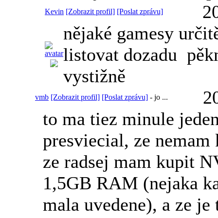
2
Kevin
[Zobrazit profil]
[Poslat zprávu]
nějaké gamesy určit
listovat dozadu
pěkn
vystižně
2
vmb
[Zobrazit profil]
[Poslat zprávu]
-
jo ...
to ma tiez minule jede
presviecial, ze nemam 
ze radsej mam kupit N
1,5GB RAM (nejaka kat
mala uvedene), a ze je 