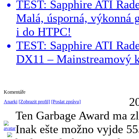
TEST: Sapphire ATI Rad
Malá, úsporná, výkonná g
i do HTPC!
TEST: Sapphire ATI Rad
DX11 – Mainstreamový k
Komentáře
2
Anarki
[Zobrazit profil]
[Poslat zprávu]
Ten Garbage Award ma zl
Inak ešte možno vyjde 55