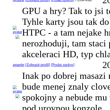
GPU a hry? Tak to jsi 
Tyhle karty jsou tak d
HTPC - a tam nejake hr
nerozhoduji, tam staci
akceleraci HD, typ chl
2
amartin
[Zobrazit profil]
[Poslat zprávu]
Inak po dobrej masazi
bude menej znaly clov
spokojny a nebude mu v
pod urovnou konzole.