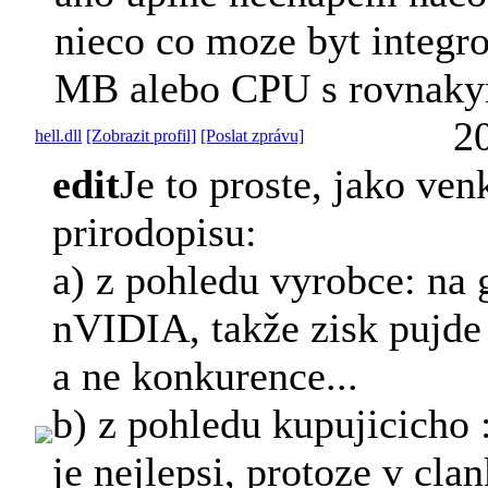
nieco co moze byt integr
MB alebo CPU s rovnak
2
hell.dll
[Zobrazit profil]
[Poslat zprávu]
edit
Je to proste, jako ven
prirodopisu:
a) z pohledu vyrobce: na 
nVIDIA, takže zisk pujd
a ne konkurence...
b) z pohledu kupujicicho 
je nejlepsi, protoze v cl