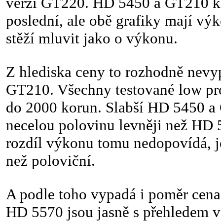
verzí GT220. HD 5450 a GT210 ko
poslední, ale obě grafiky mají výk
stěží mluvit jako o výkonu.
Z hlediska ceny to rozhodně nev
GT210. Všechny testované low prof
do 2000 korun. Slabší HD 5450 a 
necelou polovinu levněji než HD 
rozdíl výkonu tomu nedopovídá, j
než poloviční.
A podle toho vypadá i poměr cen
HD 5570 jsou jasně s přehledem v