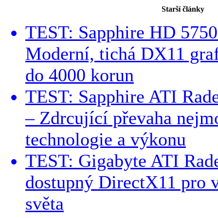
Starší články
TEST: Sapphire HD 5750
Moderní, tichá DX11 grafi
do 4000 korun
TEST: Sapphire ATI Ra
– Zdrcující převaha nejm
technologie a výkonu
TEST: Gigabyte ATI Rad
dostupný DirectX11 pro 
světa