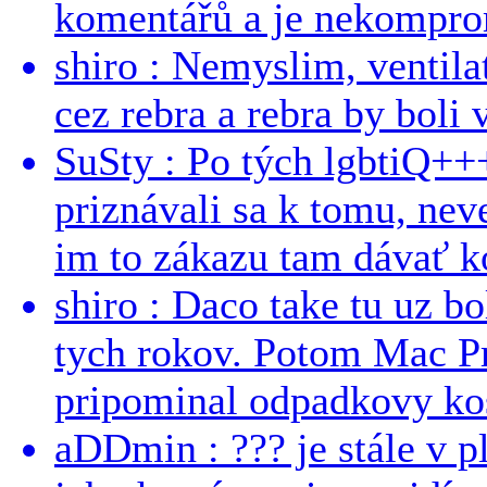
komentářů a je nekomprom
shiro : Nemyslim, ventil
cez rebra a rebra by boli v
SuSty : Po tých lgbtiQ++
priznávali sa k tomu, nev
im to zákazu tam dávať ko
shiro : Daco take tu uz b
tych rokov. Potom Mac Pr
pripominal odpadkovy kos
aDDmin : ??? je stále v pl