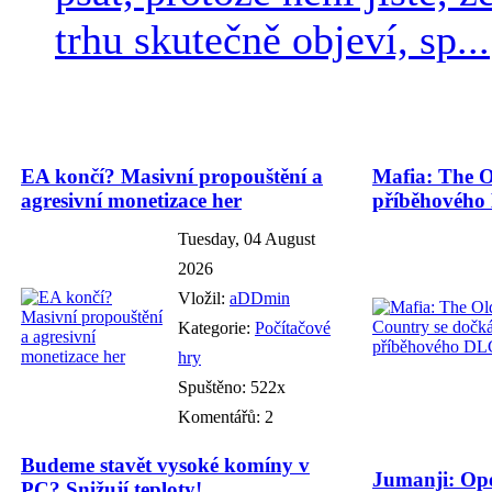
trhu skutečně objeví, sp...
EA končí? Masivní propouštění a
Mafia: The O
agresivní monetizace her
příběhového
Tuesday, 04 August
2026
Vložil:
aDDmin
Kategorie:
Počítačové
hry
Spuštěno: 522x
Komentářů: 2
Budeme stavět vysoké komíny v
Jumanji: Ope
PC? Snižují teploty!