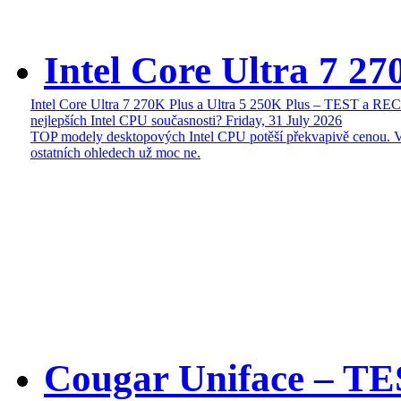
Intel Core Ultra 7 27
Intel Core Ultra 7 270K Plus a Ultra 5 250K Plus – TEST a R
nejlepších Intel CPU současnosti?
Friday, 31 July 2026
TOP modely desktopových Intel CPU potěší překvapivě cenou. 
ostatních ohledech už moc ne.
Cougar Uniface – T