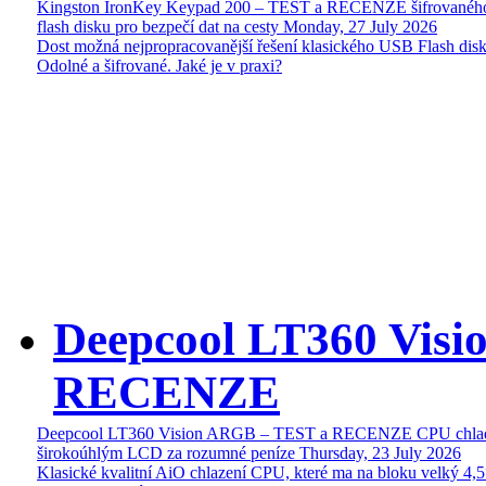
Kingston IronKey Keypad 200 – TEST a RECENZE šifrované
flash disku pro bezpečí dat na cesty
Monday, 27 July 2026
Dost možná nejpropracovanější řešení klasického USB Flash disk
Odolné a šifrované. Jaké je v praxi?
Deepcool LT360 Vis
RECENZE
Deepcool LT360 Vision ARGB – TEST a RECENZE CPU chlad
širokoúhlým LCD za rozumné peníze
Thursday, 23 July 2026
Klasické kvalitní AiO chlazení CPU, které ma na bloku velký 4