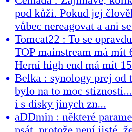
pod kůži. Pokud jej člově
vůbec nereagovat a ani se 
Tomcat22 : To se opravdu
TOP mainstream má mít 
Herní high end má mít 15
Belka : synology prej od t
bylo na to moc stiznosti..
i s disky jinych zn...
aDDmin : některé parame
psát, protože není jisté, ž