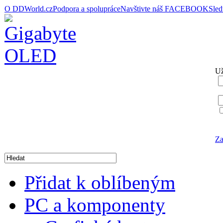
O DDWorld.cz
Podpora a spolupráce
Navštivte náš FACEBOOK
Sle
Už
Za
Přidat k oblíbeným
PC a komponenty