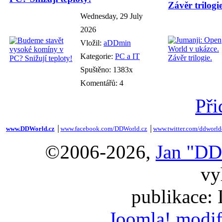
Závěr trilogie
Wednesday, 29 July
2026
Vložil:
aDDmin
Kategorie:
PC a IT
Spuštěno: 1383x
Komentářů: 4
Při
www.DDWorld.cz
│
www.facebook.com/DDWorld.cz
│
www.twitter.com/ddworld
©2006-2026,
Jan "DD
vy
publikace:
Joomla! modif