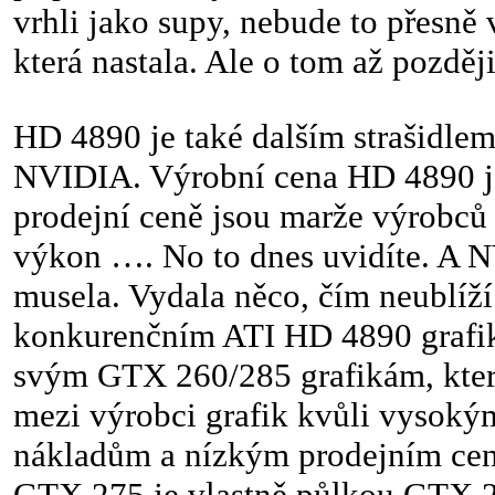
vrhli jako supy, nebude to přesně v
která nastala. Ale o tom až později
HD 4890 je také dalším strašidle
NVIDIA. Výrobní cena HD 4890 je
prodejní ceně jsou marže výrobců 
výkon …. No to dnes uvidíte. A 
musela. Vydala něco, čím neublíží
konkurenčním ATI HD 4890 grafik
svým GTX 260/285 grafikám, kter
mezi výrobci grafik kvůli vysok
nákladům a nízkým prodejním cená
GTX 275 je vlastně půlkou GTX 29