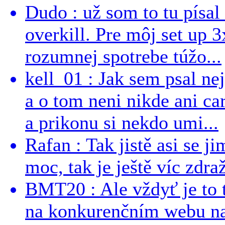
Dudo : už som to tu písal 
overkill. Pre môj set up 
rozumnej spotrebe túžo...
kell_01 : Jak sem psal ne
a o tom neni nikde ani ca
a prikonu si nekdo umi...
Rafan : Tak jistě asi se j
moc, tak je ještě víc zdraž
BMT20 : Ale vždyť je to 
na konkurenčním webu na 