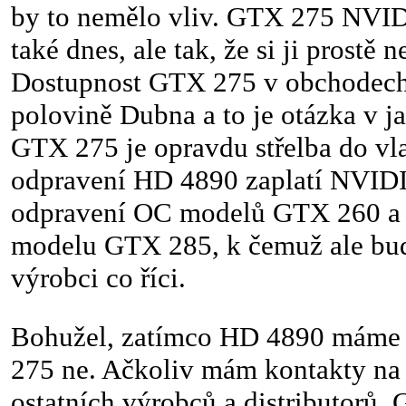
by to nemělo vliv. GTX 275 NVID
také dnes, ale tak, že si ji prostě 
Dostupnost GTX 275 v obchodech
polovině Dubna a to je otázka v j
GTX 275 je opravdu střelba do vla
odpravení HD 4890 zaplatí NVID
odpravení OC modelů GTX 260 a t
modelu GTX 285, k čemuž ale bud
výrobci co říci.
Bohužel, zatímco HD 4890 máme 
275 ne. Ačkoliv mám kontakty na P
ostatních výrobců a distributorů,