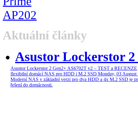
Aktuální články
Asustor Lockerstor 
Asustor Lockerstor 2 Gen2+ AS6702T v2 – TEST a RECENZE
flexibilní domácí NAS pro HDD i M.2 SSD
Monday, 03 August
Moderní NAS v základní verzi pro dva HDD a 4x M.2 SSD je pr
řešení do domácnosti.