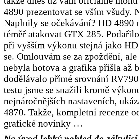
takže dnes už vám oficiálně mohu
4890 prezentovat se vším všudy. 
Naplnily se očekávání? HD 4890
téměř atakovat GTX 285. Podařilo 
při vyšším výkonu stejná jako H
se. Omlouvám se za zpoždění, ale 
nebyla hotova a grafika přišla až 
dodělávalo přímé srovnání RV790
testu jsme se snažili kromě výkon
nejnáročnějších nastaveních, ukáz
4870. Takže, kompletní recenze o
grafické novinky …
Na úvod lehký pohled do zákulisí .