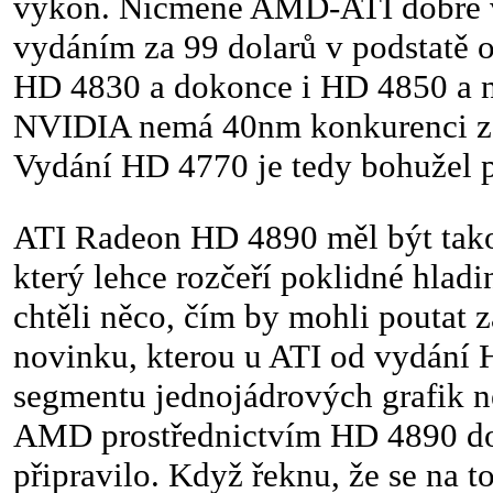
výkon. Nicméně AMD-ATI dobře ví
vydáním za 99 dolarů v podstatě 
HD 4830 a dokonce i HD 4850 a n
NVIDIA nemá 40nm konkurenci zd
Vydání HD 4770 je tedy bohužel 
ATI Radeon HD 4890 měl být ta
který lehce rozčeří poklidné hladi
chtěli něco, čím by mohli poutat 
novinku, kterou u ATI od vydání
segmentu jednojádrových grafik n
AMD prostřednictvím HD 4890 do
připravilo. Když řeknu, že se na t