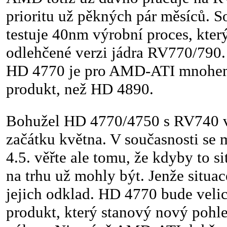
prioritu už pěkných pár měsíců. S
testuje 40nm výrobní proces, kter
odlehčené verzi jádra RV770/79
HD 4770 je pro AMD-ATI mnohem 
produkt, než HD 4890.
Bohužel HD 4770/4750 s RV740 v
začátku května. V současnosti se 
4.5. věřte ale tomu, že kdyby to s
na trhu už mohly být. Jenže situac
jejich odklad. HD 4770 bude veli
produkt, který stanový nový pohl