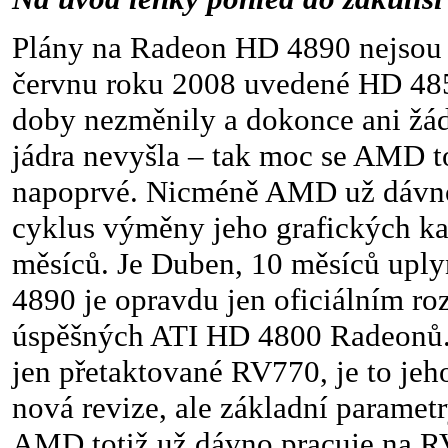
Plány na Radeon HD 4890 nejsou
červnu roku 2008 uvedené HD 485
doby nezměnily a dokonce ani žá
jádra nevyšla – tak moc se AMD t
napoprvé. Nicméně AMD už dávno
cyklus výměny jeho grafických ka
měsíců. Je Duben, 10 měsíců upl
4890 je opravdu jen oficiálním ro
úspěšných ATI HD 4800 Radeonů.
jen přetaktované RV770, je to jeh
nová revize, ale základní parametr
AMD totiž už dávno pracuje na R