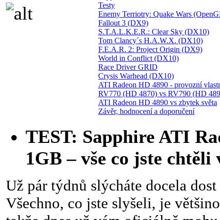
Testy
Enemy Terriotry: Quake Wars (OpenG
Fallout 3 (DX9)
S.T.A.L.K.E.R.: Clear Sky (DX10)
Tom Clancy´s H.A.W.X. (DX10)
F.E.A.R. 2: Project Origin (DX9)
World in Conflict (DX10)
Race Driver GRID
Crysis Warhead (DX10)
ATI Radeon HD 4890 - provozní vlastn
RV770 (HD 4870) vs RV790 (HD 489
ATI Radeon HD 4890 vs zbytek světa
Závěr, hodnocení a doporučení
TEST: Sapphire ATI Ra
1GB – vše co jste chtěli
Už pár týdnů slýcháte docela dos
Všechno, co jste slyšeli, je větši