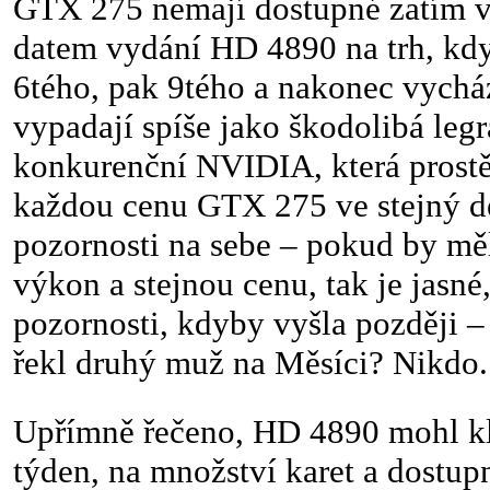
GTX 275 nemají dostupné zatím v
datem vydání HD 4890 na trh, kdy
6tého, pak 9tého a nakonec vychá
vypadají spíše jako škodolibá le
konkurenční NVIDIA, která prostě
každou cenu GTX 275 ve stejný de
pozornosti na sebe – pokud by m
výkon a stejnou cenu, tak je jasn
pozornosti, kdyby vyšla později – 
řekl druhý muž na Měsíci? Nikdo.
Upřímně řečeno, HD 4890 mohl kl
týden, na množství karet a dostu