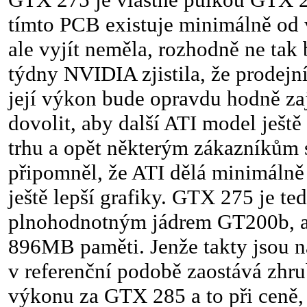
tímto PCB existuje minimálně od
ale vyjít neměla, rozhodně ne tak 
týdny NVIDIA zjistila, že prodej
její výkon bude opravdu hodně za
dovolit, aby další ATI model ještě
trhu a opět některým zákazníkům s
připomněl, že ATI dělá minimálně 
ještě lepší grafiky. GTX 275 je ted
plnohodnotným jádrem GT200b, al
896MB paměti. Jenže takty jsou n
v referenční podobě zaostává zh
výkonu za GTX 285 a to při ceně