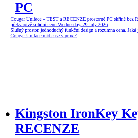
PC
Cougar Uniface – TEST a RECENZE prostorné PC skříně bez 
překvapivě solidní cenu
Wednesday, 29 July 2026
Slušný prostor, jednoduchý funkční design a rozumná cena. Jaká 
Cougar Uniface mid case v praxi?
Kingston IronKey Ke
RECENZE