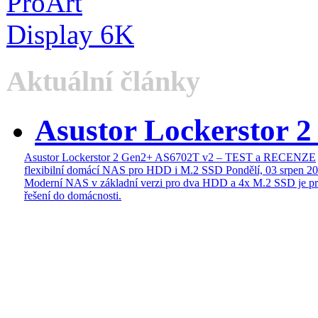
Aktuální články
Asustor Lockerstor 
Asustor Lockerstor 2 Gen2+ AS6702T v2 – TEST a RECENZE
flexibilní domácí NAS pro HDD i M.2 SSD
Pondělí, 03 srpen 2
Moderní NAS v základní verzi pro dva HDD a 4x M.2 SSD je pr
řešení do domácnosti.