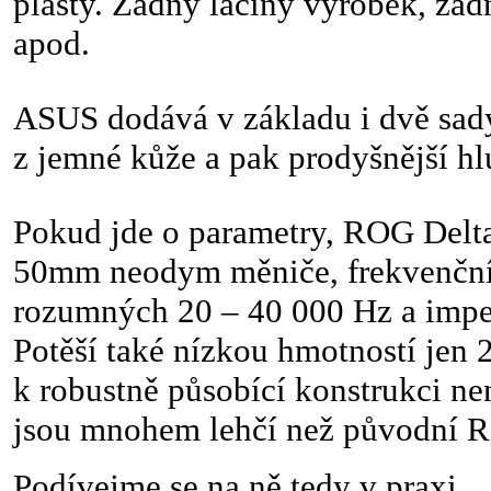
plasty. Žádný laciný výrobek, žádn
apod.
ASUS dodává v základu i dvě sad
z jemné kůže a pak prodyšnější hl
Pokud jde o parametry, ROG Delt
50mm neodym měniče, frekvenční 
rozumných 20 – 40 000 Hz a imp
Potěší také nízkou hmotností jen
k robustně působící konstrukci ne
jsou mnohem lehčí než původní
Podívejme se na ně tedy v praxi 