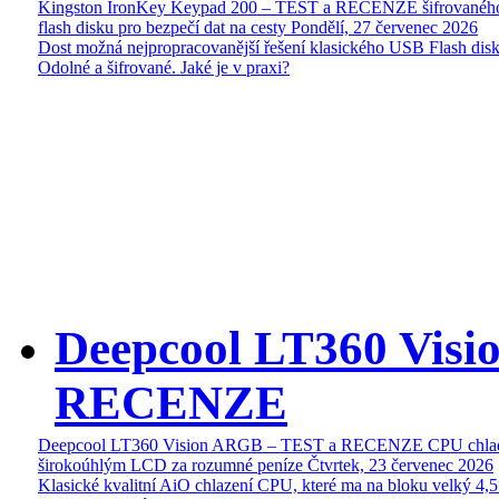
Kingston IronKey Keypad 200 – TEST a RECENZE šifrované
flash disku pro bezpečí dat na cesty
Pondělí, 27 červenec 2026
Dost možná nejpropracovanější řešení klasického USB Flash disk
Odolné a šifrované. Jaké je v praxi?
Deepcool LT360 Vis
RECENZE
Deepcool LT360 Vision ARGB – TEST a RECENZE CPU chlad
širokoúhlým LCD za rozumné peníze
Čtvrtek, 23 červenec 2026
Klasické kvalitní AiO chlazení CPU, které ma na bloku velký 4