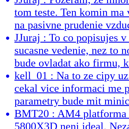
tom teste. Ten komin ma 
na pasivne prudenie vzduc
JJuraj : To co popisujes v
sucasne vedenie, nez to 
bude ovladat ako firmu, kt
kell_01 : Na to ze cipy u
cekal vice informaci me 
parametry bude mit minici
BMT20 : AM4 platforma oh
5800X3D neni ideal. Neza