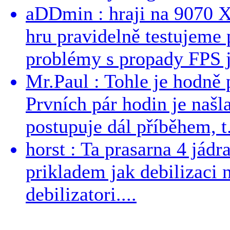
aDDmin : hraji na 9070 XT
hru pravidelně testujeme
problémy s propady FPS j
Mr.Paul : Tohle je hodně 
Prvních pár hodin je našl
postupuje dál příběhem, t.
horst : Ta prasarna 4 jád
prikladem jak debilizaci
debilizatori....