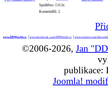
Spuštěno: 1313x
Komentářů: 2
Při
www.DDWorld.cz
│
www.facebook.com/DDWorld.cz
│
www.twitter.com/ddworld
©2006-2026,
Jan "DD
vy
publikace:
Joomla! modif