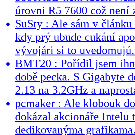
úrovni R5 7600 což není z
SuSty : Ale sám v článku 
kdy prý ubude cukání apo
vývojári si to uvedomujú..
BMT20 : Pořídil jsem ih
době pecka. S Gigabyte d
2.13 na 3.2GHz a naprostá
pcmaker : Ale klobouk do
dokázal akcionáře Intelu 
dedikovanýma grafikama..