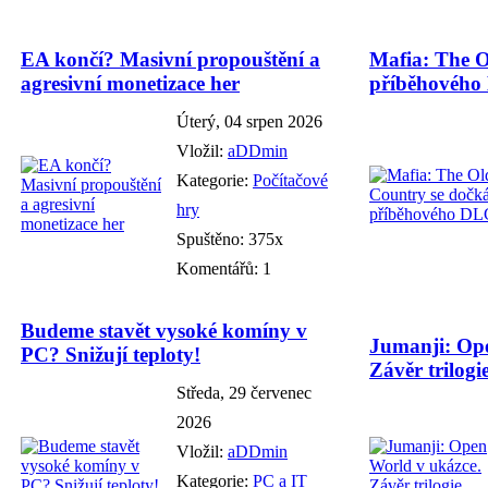
EA končí? Masivní propouštění a
Mafia: The O
agresivní monetizace her
příběhového
Úterý, 04 srpen 2026
Vložil:
aDDmin
Kategorie:
Počítačové
hry
Spuštěno: 375x
Komentářů: 1
Budeme stavět vysoké komíny v
Jumanji: Ope
PC? Snižují teploty!
Závěr trilogie
Středa, 29 červenec
2026
Vložil:
aDDmin
Kategorie:
PC a IT