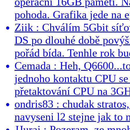
operační 16GB paměti. N
pohoda. Grafika jede na e
Ziik : Chválím 5Gbit síť
DS po dlouhé době povýši
pořád bída. Tenhle rok bud
Cemada : Heh, Q6600...t
jednoho kontaktu CPU s
přetaktování CPU na 3GHz
ondris83 : chudak stratos,
navyseni l2 stejne jak to 
JJuraj : Pozeram, ze mnoh