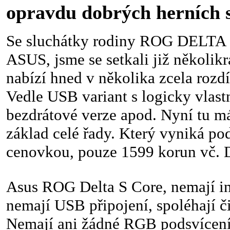
opravdu dobrých herních 
Se sluchátky rodiny ROG DELTA o
ASUS, jsme se setkali již několikrá
nabízí hned v několika zcela rozd
Vedle USB variant s logicky vlast
bezdrátové verze apod. Nyní tu m
základ celé řady. Který vyniká pod
cenovkou, pouze 1599 korun vč.
Asus ROG Delta S Core, nemají i
nemají USB připojení, spoléhají č
Nemají ani žádné RGB podsvícení.