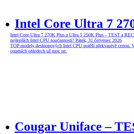
Intel Core Ultra 7 27
Intel Core Ultra 7 270K Plus a Ultra 5 250K Plus – TEST a R
nejlepších Intel CPU současnosti?
Pátek, 31 červenec 2026
TOP modely desktopových Intel CPU potěší překvapivě cenou. 
ostatních ohledech už moc ne.
Cougar Uniface – T