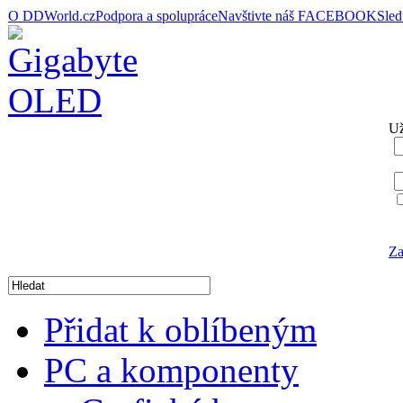
O DDWorld.cz
Podpora a spolupráce
Navštivte náš FACEBOOK
Sle
Už
Za
Přidat k oblíbeným
PC a komponenty