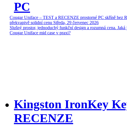
PC
Cougar Uniface – TEST a RECENZE prostorné PC skříně bez 
překvapivě solidní cenu
Středa, 29 červenec 2026
Slušný prostor, jednoduchý funkční design a rozumná cena. Jaká 
Cougar Uniface mid case v praxi?
Kingston IronKey Ke
RECENZE