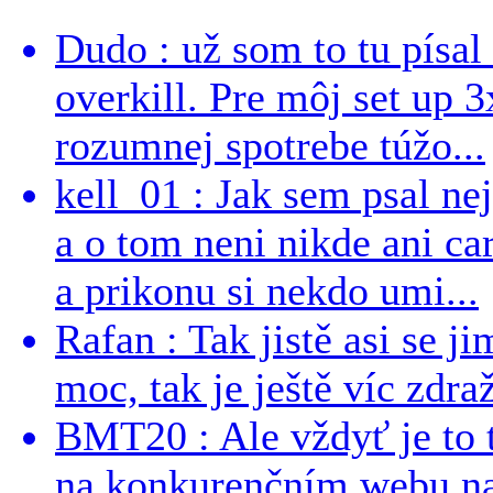
Dudo : už som to tu písal 
overkill. Pre môj set up 
rozumnej spotrebe túžo...
kell_01 : Jak sem psal ne
a o tom neni nikde ani ca
a prikonu si nekdo umi...
Rafan : Tak jistě asi se j
moc, tak je ještě víc zdraž
BMT20 : Ale vždyť je to 
na konkurenčním webu na 