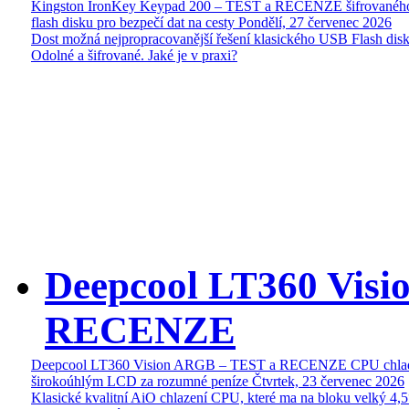
Kingston IronKey Keypad 200 – TEST a RECENZE šifrované
flash disku pro bezpečí dat na cesty
Pondělí, 27 červenec 2026
Dost možná nejpropracovanější řešení klasického USB Flash disk
Odolné a šifrované. Jaké je v praxi?
Deepcool LT360 Vis
RECENZE
Deepcool LT360 Vision ARGB – TEST a RECENZE CPU chlad
širokoúhlým LCD za rozumné peníze
Čtvrtek, 23 červenec 2026
Klasické kvalitní AiO chlazení CPU, které ma na bloku velký 4