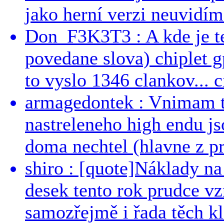
jako herní verzi neuvidíme
Don_F3K3T3 : A kde je te
povedane slova) chiplet g
to vyslo 1346 clankov... ci
armagedontek : Vnimam to
nastreleneho high endu js
doma nechtel (hlavne z pr
shiro : [quote]Náklady n
desek tento rok prudce vzr
samozřejmě i řada těch kl