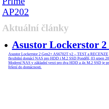
Aktuální články
Asustor Lockerstor 
Asustor Lockerstor 2 Gen2+ AS6702T v2 – TEST a RECENZE
flexibilní domácí NAS pro HDD i M.2 SSD
Pondělí, 03 srpen 2
Moderní NAS v základní verzi pro dva HDD a 4x M.2 SSD je pr
řešení do domácnosti.