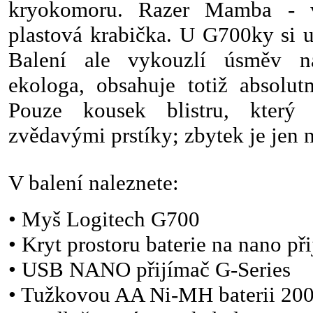
kryokomoru. Razer Mamba - v
plastová krabička. U G700ky si u
Balení ale vykouzlí úsměv n
ekologa, obsahuje totiž absolut
Pouze kousek blistru, který
zvědavými prstíky; zbytek je jen 
V balení naleznete:
• Myš Logitech G700
• Kryt prostoru baterie na nano př
• USB NANO přijímač G-Series
• Tužkovou AA Ni-MH baterii 2