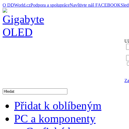
O DDWorld.cz
Podpora a spolupráce
Navštivte náš FACEBOOK
Sle
Už
Za
Přidat k oblíbeným
PC a komponenty