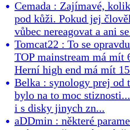
Cemada : Zajímavé, kolika
pod kůži. Pokud jej člově
vůbec nereagovat a ani se 
Tomcat22 : To se opravdu
TOP mainstream má mít 
Herní high end má mít 15
Belka : synology prej od t
bylo na to moc stiznosti..
i s disky jinych zn...
aDDmin : některé parame