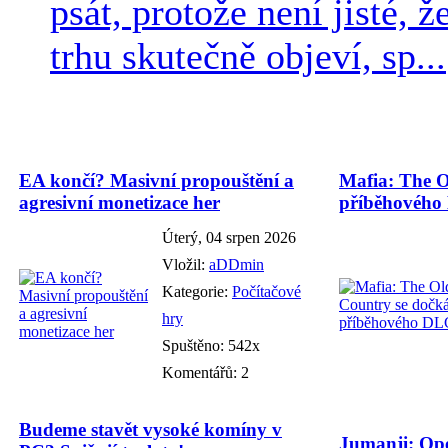
psát, protože není jisté, ž
trhu skutečně objeví, sp...
EA končí? Masivní propouštění a
Mafia: The O
agresivní monetizace her
příběhového
Úterý, 04 srpen 2026
Vložil:
aDDmin
Kategorie:
Počítačové
hry
Spuštěno: 542x
Komentářů: 2
Budeme stavět vysoké komíny v
Jumanji: Ope