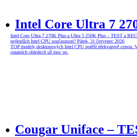
Intel Core Ultra 7 27
Intel Core Ultra 7 270K Plus a Ultra 5 250K Plus – TEST a R
nejlepších Intel CPU současnosti?
Pátek, 31 červenec 2026
TOP modely desktopových Intel CPU potěší překvapivě cenou. 
ostatních ohledech už moc ne.
Cougar Uniface – T