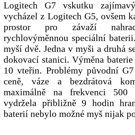
Logitech G7 vskutku zajímav
vycházel z Logitech G5, ovšem ka
prostor pro závaží nahra
rychlovýměnnou speciální baterii
myší dvě. Jedna v myši a druhá s
dokovací stanici. Výměna baterie 
10 vteřin. Problémy původní G7 
ceně, váze a bezdrátová kom
maximálně na frekvenci 500 
vydržela přibližně 9 hodin hran
baterií nebylo možné myš nijak po