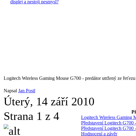
displej a nestojí nesmysl?
Logitech Wireless Gaming Mouse G700 - predátor utržený ze řeťezu
Napsal
Jan Postl
Úterý, 14 září 2010
Př
Strana 1 z 4
Logitech Wireless Gaming M
Představení Logitech G700 -
Představení Logitech G700 -
Hodnocení a závěr