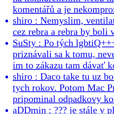
komentářů a je nekomprom
shiro : Nemyslim, ventil
cez rebra a rebra by boli v
SuSty : Po tých lgbtiQ++
priznávali sa k tomu, nev
im to zákazu tam dávať ko
shiro : Daco take tu uz b
tych rokov. Potom Mac Pr
pripominal odpadkovy kos
aDDmin : ??? je stále v pl