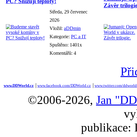
PC? Snižují teploty!
Závěr trilogie
Středa, 29 červenec
2026
Vložil:
aDDmin
Kategorie:
PC a IT
Spuštěno: 1401x
Komentářů: 4
Při
www.DDWorld.cz
│
www.facebook.com/DDWorld.cz
│
www.twitter.com/ddworld
©2006-2026,
Jan "DD
vy
publikace: