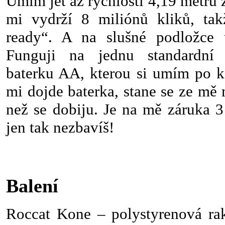
Umím jet až rychlostí 4,19 metrů 
mi vydrží 8 miliónů kliků, ta
ready“. A na slušné podložce
Funguji na jednu standardní 
baterku AA, kterou si umím po k
mi dojde baterka, stane se ze mě 
než se dobiju. Je na mě záruka 3
jen tak nezbavíš!
Balení
Roccat Kone – polystyrenová rak