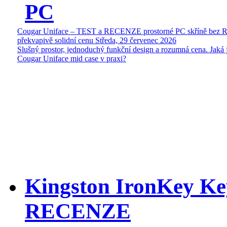
PC
Cougar Uniface – TEST a RECENZE prostorné PC skříně bez 
překvapivě solidní cenu
Středa, 29 červenec 2026
Slušný prostor, jednoduchý funkční design a rozumná cena. Jaká 
Cougar Uniface mid case v praxi?
Kingston IronKey Ke
RECENZE