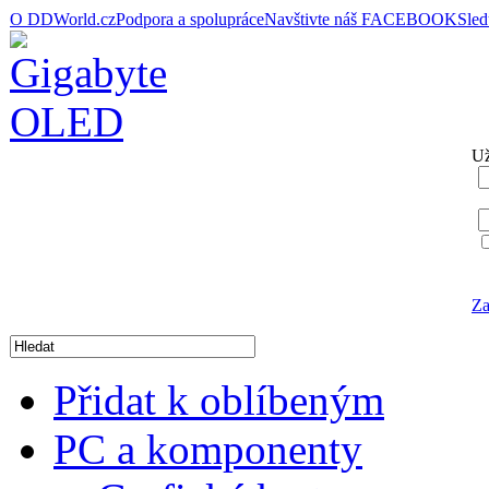
O DDWorld.cz
Podpora a spolupráce
Navštivte náš FACEBOOK
Sle
Už
Za
Přidat k oblíbeným
PC a komponenty