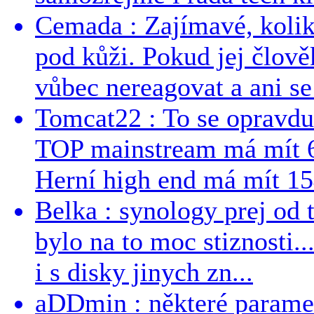
Cemada : Zajímavé, kolika
pod kůži. Pokud jej člově
vůbec nereagovat a ani se 
Tomcat22 : To se opravdu
TOP mainstream má mít 
Herní high end má mít 15
Belka : synology prej od t
bylo na to moc stiznosti..
i s disky jinych zn...
aDDmin : některé parame