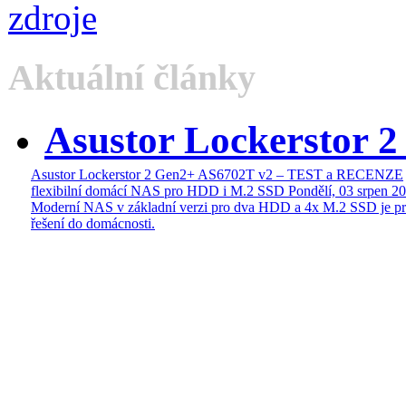
Aktuální články
Asustor Lockerstor 
Asustor Lockerstor 2 Gen2+ AS6702T v2 – TEST a RECENZE
flexibilní domácí NAS pro HDD i M.2 SSD
Pondělí, 03 srpen 2
Moderní NAS v základní verzi pro dva HDD a 4x M.2 SSD je pr
řešení do domácnosti.