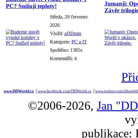
Jumanji: Ope
PC? Snižují teploty!
Závěr trilogie
Středa, 29 červenec
2026
Vložil:
aDDmin
Kategorie:
PC a IT
Spuštěno: 1385x
Komentářů: 4
Při
www.DDWorld.cz
│
www.facebook.com/DDWorld.cz
│
www.twitter.com/ddworld
©2006-2026,
Jan "DD
vy
publikace: