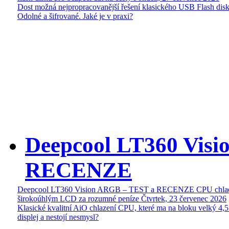
Dost možná nejpropracovanější řešení klasického USB Flash disk
Odolné a šifrované. Jaké je v praxi?
Deepcool LT360 Vis
RECENZE
Deepcool LT360 Vision ARGB – TEST a RECENZE CPU chlad
širokoúhlým LCD za rozumné peníze
Čtvrtek, 23 červenec 2026
Klasické kvalitní AiO chlazení CPU, které ma na bloku velký 4
displej a nestojí nesmysl?