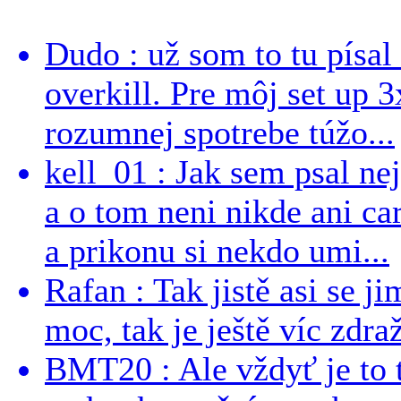
Dudo : už som to tu písal 
overkill. Pre môj set up 
rozumnej spotrebe túžo...
kell_01 : Jak sem psal ne
a o tom neni nikde ani ca
a prikonu si nekdo umi...
Rafan : Tak jistě asi se j
moc, tak je ještě víc zdraž
BMT20 : Ale vždyť je to 