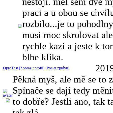
nestoji. mel sem dve m
praci a u obou se chvil
rozbilo...je to pohodln
musi moc skrolovat ale
rychle kazi a jeste k t
blbe klika.
2019
QproTest
[Zobrazit profil]
[Poslat zprávu]
Pěkná myš, ale mě se to z
Spínače se dají tedy měni
to dobře? Jestli ano, tak 
tak zlá.