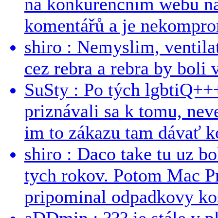
na konkurenčním webu na 
komentářů a je nekomprom
shiro : Nemyslim, ventil
cez rebra a rebra by boli v
SuSty : Po tých lgbtiQ++
priznávali sa k tomu, nev
im to zákazu tam dávať ko
shiro : Daco take tu uz b
tych rokov. Potom Mac Pr
pripominal odpadkovy kos
aDDmin : ??? je stále v pl