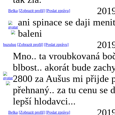
2019
Belka
[Zobrazit profil]
[Poslat zprávu]
ani spinace se daji menit
baleni
2019
buzuluq
[Zobrazit profil]
[Poslat zprávu]
Mno.. ta vroubkovaná bo
blbost.. akorát bude zachy
2800 za Aušus mi přijde
přehnaný.. za tu cenu se d
lepší hlodavci...
2019
Belka
[Zobrazit profil]
[Poslat zprávu]