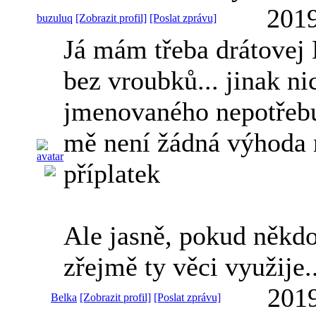
2019
buzuluq
[Zobrazit profil]
[Poslat zprávu]
Já mám třeba drátovej
bez vroubků... jinak ni
jmenovaného nepotřebuj
mě není žádná výhoda 
příplatek
Ale jasně, pokud někdo
zřejmě ty věci využije..
2019
Belka
[Zobrazit profil]
[Poslat zprávu]