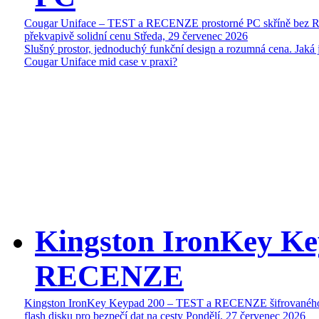
Cougar Uniface – TEST a RECENZE prostorné PC skříně bez 
překvapivě solidní cenu
Středa, 29 červenec 2026
Slušný prostor, jednoduchý funkční design a rozumná cena. Jaká 
Cougar Uniface mid case v praxi?
Kingston IronKey Ke
RECENZE
Kingston IronKey Keypad 200 – TEST a RECENZE šifrované
flash disku pro bezpečí dat na cesty
Pondělí, 27 červenec 2026