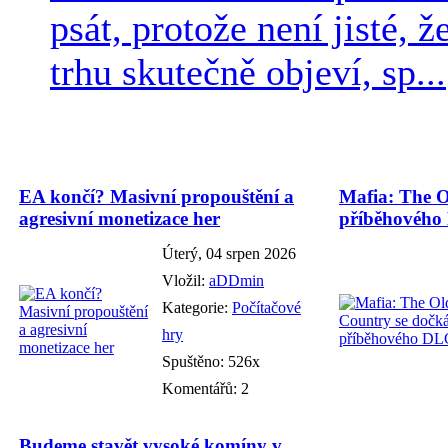
psát, protože není jisté, ž
trhu skutečně objeví, sp...
EA končí? Masivní propouštění a
Mafia: The O
agresivní monetizace her
příběhového
Úterý, 04 srpen 2026
Vložil:
aDDmin
Kategorie:
Počítačové
hry
Spuštěno: 526x
Komentářů: 2
Budeme stavět vysoké komíny v