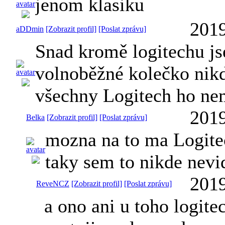
jenom klasiku
2019
aDDmin
[Zobrazit profil]
[Poslat zprávu]
Snad kromě logitechu js
volnoběžné kolečko nikd
všechny Logitech ho nema
2019
Belka
[Zobrazit profil]
[Poslat zprávu]
mozna na to ma Logitec
taky sem to nikde nevid
2019
ReveNCZ
[Zobrazit profil]
[Poslat zprávu]
a ono ani u toho logit