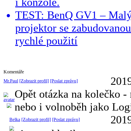
i konzole.
TEST: BenQ GV1 – Malý
projektor se zabudovanou 
rychlé použití
Komentáře
2019
Mr.Paul
[Zobrazit profil]
[Poslat zprávu]
Opět otázka na kolečko - 
nebo i volnoběh jako Log
2019
Belka
[Zobrazit profil]
[Poslat zprávu]