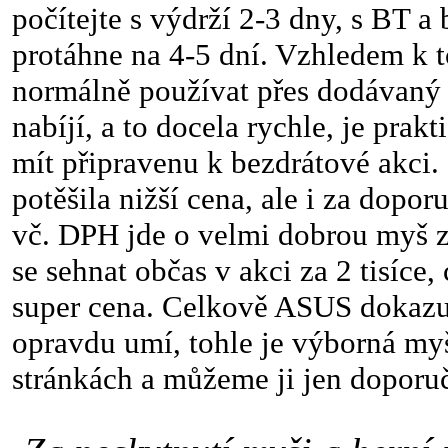
počítejte s výdrží 2-3 dny, s BT a
protáhne na 4-5 dní. Vzhledem k t
normálně používat přes dodávaný k
nabíjí, a to docela rychle, je prak
mít připravenu k bezdrátové akci
potěšila nižší cena, ale i za dop
vč. DPH jde o velmi dobrou myš z
se sehnat občas v akci za 2 tisíce,
super cena. Celkově ASUS dokazu
opravdu umí, tohle je výborná my
stránkách a můžeme ji jen doporuč