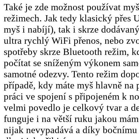
Také je zde možnost používat myš
režimech. Jak tedy klasický přes 
myš i nabíjí), tak i skrze dodávan
ultra rychlý WiFi přenos, nebo zvol
spotřeby skrze Bluetooth režim,
počítat se sníženým výkonem sam
samotné odezvy. Tento režim dopor
případě, kdy máte myš hlavně na 
práci ve spojení s připojeném k n
velmi povedlo je celkový tvar a d
funguje i na větší ruku jakou mám
nijak nevypadává a díky bočnímu