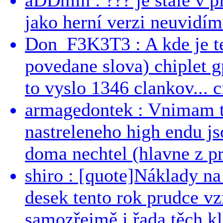
jako herní verzi neuvidíme
Don_F3K3T3 : A kde je te
povedane slova) chiplet g
to vyslo 1346 clankov... ci
armagedontek : Vnimam to
nastreleneho high endu js
doma nechtel (hlavne z pr
shiro : [quote]Náklady n
desek tento rok prudce vzr
samozřejmě i řada těch kl