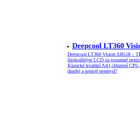
Deepcool LT360 Vi
Deepcool LT360 Vision ARGB – T
širokoúhlým LCD za rozumné peníz
Klasické kvalitní AiO chlazení CPU
displej a nestojí nesmysl?