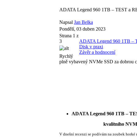
ADATA Legend 960 1TB – TEST a RE
Napsal
Jan Belka
Pondělí, 03 duben 2023
Strana 1 z
3
ADATA Legend 960 1TB – T
Disk v praxi
Závěr a hodnocení
Rychlý
plně vybavený NVMe SSD za dobrou c
ADATA Legend 960 1TB – T
kvalitního NVMe Gen4 di
V dnešní recenzi se podívám na zoubek horké