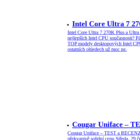
Intel Core Ultra 7 2
Intel Core Ultra 7 270K Plus a Ul
nejlepších Intel CPU současnosti?
Pá
TOP modely desktopových Intel CPU
ostatních ohledech už moc ne.
Cougar Uniface – T
Cougar Uniface – TEST a RECENZE
překvapivě solidní cenu
Středa, 29 