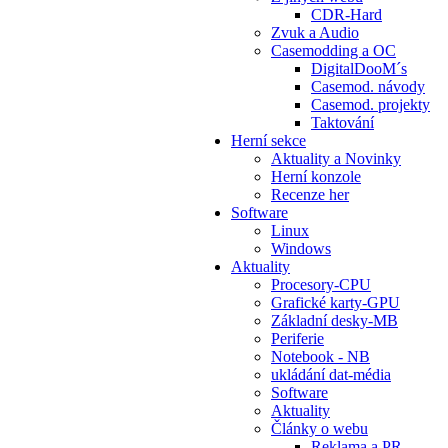
CDR-Hard
Zvuk a Audio
Casemodding a OC
DigitalDooM´s
Casemod. návody
Casemod. projekty
Taktování
Herní sekce
Aktuality a Novinky
Herní konzole
Recenze her
Software
Linux
Windows
Aktuality
Procesory-CPU
Grafické karty-GPU
Základní desky-MB
Periferie
Notebook - NB
ukládání dat-média
Software
Aktuality
Články o webu
Reklama a PR