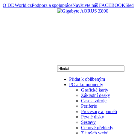
O DDWorld.cz
Podpora a spolupráce
Navštivte náš FACEBOOK
Sle
Přidat k oblíbeným
PC a komponenty
Grafické karty
Základní desky
Case a zdroje
Periferie
Procesory a paměti
Pevné disky
Sestavy
Cenové přehledy
Z jiných webů