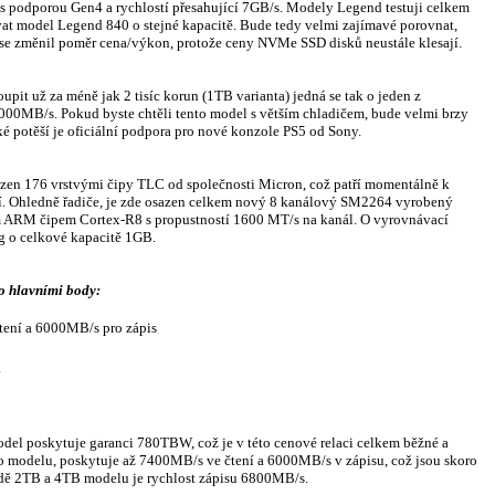
s podporou Gen4 a rychlostí přesahující 7GB/s. Modely Legend testuji celkem
vat model Legend 840 o stejné kapacitě. Bude tedy velmi zajímavé porovnat,
k se změnil poměr cena/výkon, protože ceny NVMe SSD disků neustále klesají.
pit už za méně jak 2 tisíc korun (1TB varianta) jedná se tak o jeden z
 7000MB/s. Pokud byste chtěli tento model s větším chladičem, bude velmi brzy
 potěší je oficiální podpora pro nové konzole PS5 od Sony.
sazen 176 vrstvými čipy TLC od společnosti Micron, což patří momentálně k
zí. Ohledně řadiče, je zde osazen celkem nový 8 kanálový SM2264 vyrobený
ým ARM čipem Cortex-R8 s propustností 1600 MT/s na kanál. O vyrovnávací
 o celkové kapacitě 1GB.
o hlavními body:
tení a 6000MB/s pro zápis
.
del poskytuje garanci 780TBW, což je v této cenové relaci celkem běžné a
o modelu, poskytuje až 7400MB/s ve čtení a 6000MB/s v zápisu, což jsou skoro
adě 2TB a 4TB modelu je rychlost zápisu 6800MB/s.