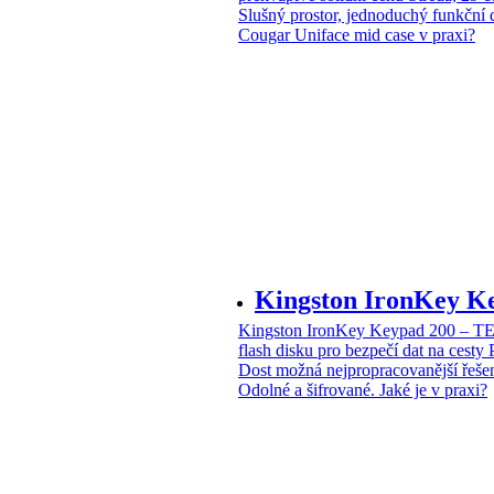
Slušný prostor, jednoduchý funkční 
Cougar Uniface mid case v praxi?
Kingston IronKey 
Kingston IronKey Keypad 200 – 
flash disku pro bezpečí dat na cesty
Dost možná nejpropracovanější řeše
Odolné a šifrované. Jaké je v praxi?