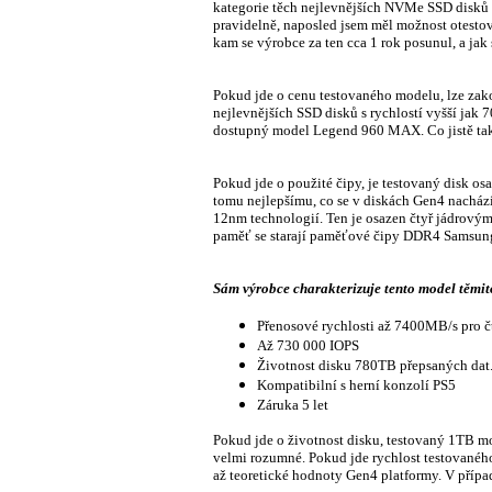
kategorie těch nejlevnějších NVMe SSD disků 
pravidelně, naposled jsem měl možnost otesto
kam se výrobce za ten cca 1 rok posunul, a ja
Pokud jde o cenu testovaného modelu, lze zakou
nejlevnějších SSD disků s rychlostí vyšší jak
dostupný model Legend 960 MAX. Co jistě také
Pokud jde o použité čipy, je testovaný disk o
tomu nejlepšímu, co se v diskách Gen4 nachá
12nm technologií. Ten je osazen čtyř jádrov
paměť se starají paměťové čipy DDR4 Samsung
Sám výrobce charakterizuje tento model těmit
Přenosové rychlosti až 7400MB/s pro č
Až 730 000 IOPS
Životnost disku 780TB přepsaných dat
Kompatibilní s herní konzolí PS5
Záruka 5 let
Pokud jde o životnost disku, testovaný 1TB mo
velmi rozumné. Pokud jde rychlost testovanéh
až teoretické hodnoty Gen4 platformy. V příp