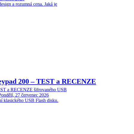
design a rozumná cena. Jaká je
Keypad 200 – TEST a RECENZE
TEST a RECENZE šifrovaného USB
Pondělí, 27 červenec 2026
ní klasického USB Flash disku.