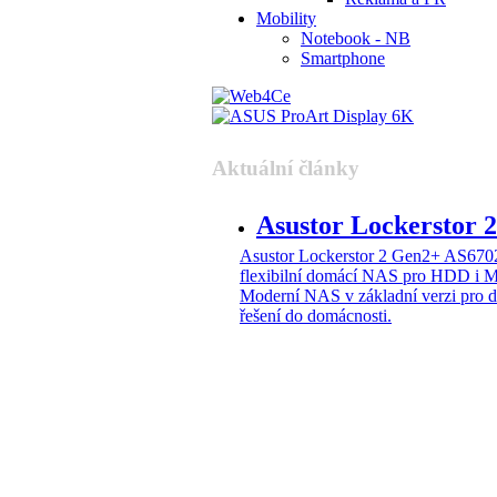
Mobility
Notebook - NB
Smartphone
Aktuální články
Asustor Lockerstor
Asustor Lockerstor 2 Gen2+ AS6
flexibilní domácí NAS pro HDD i 
Moderní NAS v základní verzi pro 
řešení do domácnosti.