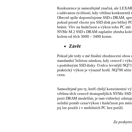
Konkurence je samozřejmě značná, ale LEXAR s
s udávanou rychlostí, kdy většina konkurentů 
Obecně spíše doporučujeme SSD s DRAM, speciá
pokud prostě chcete jen SSD disk pro běžný P
bránit. Vliv na funkčnost a výkon toho PC mít 
NVMe M.2 SSD s DRAM zaplatíte zhruba kole
kolem od těch 3000 – 3400 korun.
Závěr
Pokud jde tedy o mé finální zhodnocení obou
standardní 5tiletou zárukou, kdy cenově i vý
s podobnými SSD disky. O něco levnější NQ710
praktický výkon je výrazně horší. NQ790 séri
cenu.
Samozřejmě pro ty, kteří chtějí konzistentn
většina těch cenově dostupnějších NVMe SSD i
proti DRAM modelům, je tam viditelný odstup
solidní poměr cena/výkon i funkčnost pro méně
jej lze použít i v mobilních PC bez potíží.
Za poskytnu