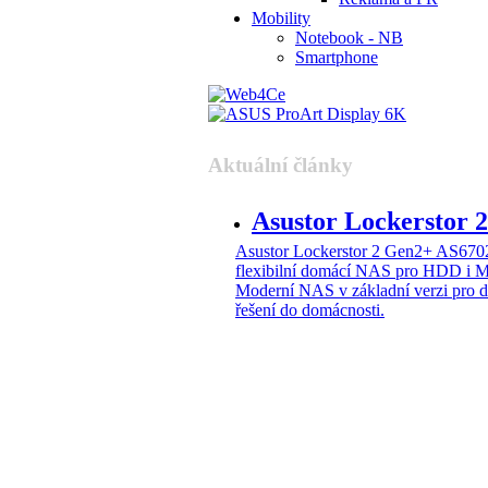
Mobility
Notebook - NB
Smartphone
Aktuální články
Asustor Lockerstor
Asustor Lockerstor 2 Gen2+ AS6
flexibilní domácí NAS pro HDD i 
Moderní NAS v základní verzi pro 
řešení do domácnosti.