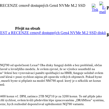
a RECENZE cenově dostupných Gen4 NVMe M.2 SSD
P
Přejít na obsah
TEST a RECENZE cenově dostupných Gen4 NVMe M.2 SSD disků
NQ790 od společnosti Lexar? Oba disky fungují dobře a bez problémů, občas
 hlavně u levnějšího modelu. Je ovšem zjevné, že se výrobce soustředil na
s“ řešení bez vyrovnávací paměti spoléhající na HMB, funguje solidně ovšem
ně klesá v praxi rychlost zápisu při opravdu velkých objemech. Pokud byste
 museli byste si připlatit na model NM790 apod. který je o několik set korun
ntů.
400 korun vč. DPH, zatímco 2TB NQ710 je za 3200 korun. To mě přijde jako
vyšší rychlost, ovšem kvůli především lépe zpracovanému „DRAMless“ systému,
 verze, bych rozhodně doporučoval upřednostnit NQ790 variantu.