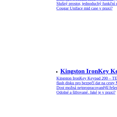
Slušný prostor, jednoduchý funkční 
Cougar Uniface mid case v praxi?
Kingston IronKey 
Kingston IronKey Keypad 200 – 
flash disku pro bezpečí dat na cesty
Dost možná nejpropracovanější řeše
Odolné a šifrované. Jaké je v praxi?