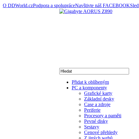
O DDWorld.cz
Podpora a spolupráce
Navštivte náš FACEBOOK
Sle
Přidat k oblíbeným
PC a komponenty
Grafické karty
Základní desky
Case a zdroje
Periferie
Procesory a paměti
Pevné disky
Sestavy
Cenové přehledy
Z jiných webů