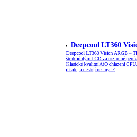
Deepcool LT360 Vi
Deepcool LT360 Vision ARGB – T
širokoúhlým LCD za rozumné peníz
Klasické kvalitní AiO chlazení CPU
displej a nestojí nesmysl?