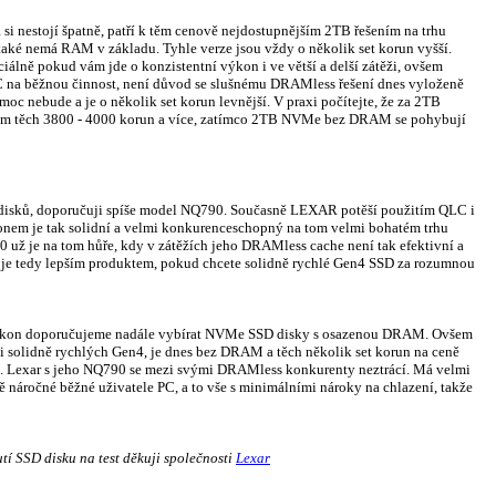
i nestojí špatně, patří k těm cenově nejdostupnějším 2TB řešením na trhu
také nemá RAM v základu. Tyhle verze jsou vždy o několik set korun vyšší.
lně pokud vám jde o konzistentní výkon i ve větší a delší zátěži, ovšem
C na běžnou činnost, není důvod se slušnému DRAMless řešení dnes vyloženě
moc nebude a je o několik set korun levnější. V praxi počítejte, že za 2TB
m těch 3800 - 4000 korun a více, zatímco 2TB NVMe bez DRAM se pohybují
 disků, doporučuji spíše model NQ790. Současně LEXAR potěší použitím QLC i
konem je tak solidní a velmi konkurenceschopný na tom velmi bohatém trhu
 už je na tom hůře, kdy v zátěžích jeho DRAMless cache není tak efektivní a
e je tedy lepším produktem, pokud chcete solidně rychlé Gen4 SSD za rozumnou
í výkon doporučujeme nadále vybírat NVMe SSD disky s osazenou DRAM. Ovšem
 solidně rychlých Gen4, je dnes bez DRAM a těch několik set korun na ceně
. Lexar s jeho NQ790 se mezi svými DRAMless konkurenty neztrácí. Má velmi
 náročné běžné uživatele PC, a to vše s minimálními nároky na chlazení, takže
tí SSD disku na test děkuji společnosti
Lexar