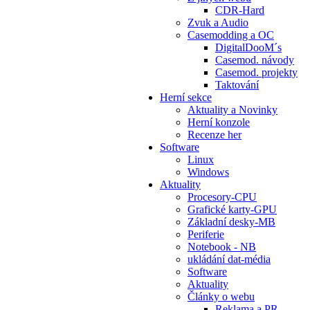
CDR-Hard
Zvuk a Audio
Casemodding a OC
DigitalDooM´s
Casemod. návody
Casemod. projekty
Taktování
Herní sekce
Aktuality a Novinky
Herní konzole
Recenze her
Software
Linux
Windows
Aktuality
Procesory-CPU
Grafické karty-GPU
Základní desky-MB
Periferie
Notebook - NB
ukládání dat-média
Software
Aktuality
Články o webu
Reklama a PR