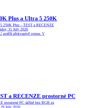
70K Plus a Ultra 5 250K
tra 5 250K Plus – TEST a RECENZE
iday, 31 July 2026
 potěší překvapivě cenou. V
EST a RECENZE prostorné PC
 prostorné PC skříně bez RGB za
29 July 2026