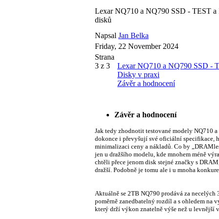
Lexar NQ710 a NQ790 SSD - TEST 
disků
Napsal
Jan Belka
Friday, 22 November 2024
Strana
3 z 3
Lexar NQ710 a NQ790 SSD - 
Disky v praxi
Závěr a hodnocení
Závěr a hodnocení
Jak tedy zhodnotit testované modely NQ710 a 
dokonce i převyšují své oficiální specifikace,
minimalizaci ceny a nákladů. Co by „DRAMles
jen u dražšího modelu, kde mnohem méně výraz
chtěli přece jenom disk stejné značky s DRAM,
dražší. Podobně je tomu ale i u mnoha konkure
Aktuálně se 2TB NQ790 prodává za necelých 3
poměrně zanedbatelný rozdíl a s ohledem na 
který drží výkon znatelně výše než u levnější