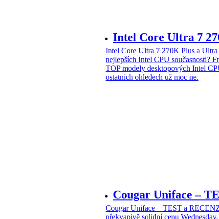
Intel Core Ultra 7 2
Intel Core Ultra 7 270K Plus a Ul
nejlepších Intel CPU současnosti?
Fr
TOP modely desktopových Intel CPU
ostatních ohledech už moc ne.
Cougar Uniface – T
Cougar Uniface – TEST a RECENZE
překvapivě solidní cenu
Wednesday, 