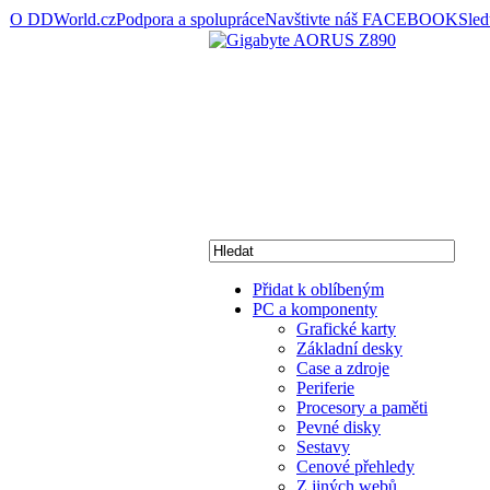
O DDWorld.cz
Podpora a spolupráce
Navštivte náš FACEBOOK
Sle
Přidat k oblíbeným
PC a komponenty
Grafické karty
Základní desky
Case a zdroje
Periferie
Procesory a paměti
Pevné disky
Sestavy
Cenové přehledy
Z jiných webů