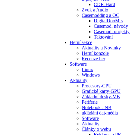
CDR-Hard
Zvuk a Audio
Casemodding a OC
DigitalDooM´s
Casemod. návody
Casemod. projekty
Taktování
Herní sekce
Aktuality a Novinky
Herní konzole
Recenze her
Software
Linux
Windows
Aktuality
Procesory-CPU
Grafické karty-GPU
Základní desky-MB
Periferie
Notebook - NB
ukládání dat-média
Software
Aktuality
Články o webu
Reklama a PR