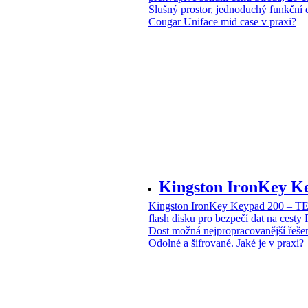
Slušný prostor, jednoduchý funkční 
Cougar Uniface mid case v praxi?
Kingston IronKey 
Kingston IronKey Keypad 200 – 
flash disku pro bezpečí dat na cesty
Dost možná nejpropracovanější řeše
Odolné a šifrované. Jaké je v praxi?