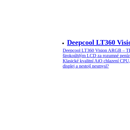
Deepcool LT360 Vi
Deepcool LT360 Vision ARGB – T
širokoúhlým LCD za rozumné peníz
Klasické kvalitní AiO chlazení CPU
displej a nestojí nesmysl?