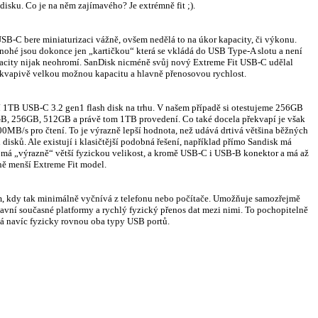
isku. Co je na něm zajímavého? Je extrémně fit ;).
SB-C bere miniaturizaci vážně, ovšem nedělá to na úkor kapacity, či výkonu.
mnohé jsou dokonce jen „kartičkou“ která se vkládá do USB Type-A slotu a není
pacity nijak neohromí. SanDisk nicméně svůj nový Extreme Fit USB-C udělal
řekvapivě velkou možnou kapacitu a hlavně přenosovou rychlost.
 1TB USB-C 3.2 gen1 flash disk na trhu. V našem případě si otestujeme 256GB
GB, 256GB, 512GB a právě tom 1TB provedení. Co také docela překvapí je však
00MB/s pro čtení. To je výrazně lepší hodnota, než udává drtivá většina běžných
 disků. Ale existují i klasičtější podobná řešení, například přímo Sandisk má
 má „výrazně“ větší fyzickou velikost, a kromě USB-C i USB-B konektor a má až
ně menší Extreme Fit model.
m, kdy tak minimálně vyčnívá z telefonu nebo počítače. Umožňuje samozřejmě
vní současné platformy a rychlý fyzický přenos dat mezi nimi. To pochopitelně
má navíc fyzicky rovnou oba typy USB portů.