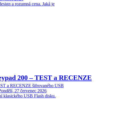
design a rozumná cena. Jaká je
Keypad 200 – TEST a RECENZE
TEST a RECENZE šifrovaného USB
Pondělí, 27 červenec 2026
ní klasického USB Flash disku.