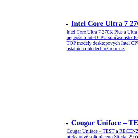
Intel Core Ultra 7 2
Intel Core Ultra 7 270K Plus a Ul
nejlepších Intel CPU současnosti?
Pá
TOP modely desktopových Intel CPU
ostatních ohledech už moc ne.
Cougar Uniface – T
Cougar Uniface – TEST a RECENZE
překvapivě solidní cenu
Středa, 29 