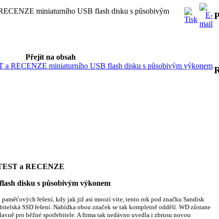
RECENZE miniaturního USB flash disku s působivým
P
Přejít na obsah
T a RECENZE miniaturního USB flash disku s působivým výkonem
 – TEST a RECENZE
sku s působivým výkonem
 paměťových řešení, kdy jak již asi mnozí víte, tento rok pod značku Sandisk
ebitelská SSD řešení. Nabídka obou značek se tak kompletně oddělí. WD zůstane
avně pro běžné spotřebitele. A firma tak nedávno uvedla i zbrusu novou