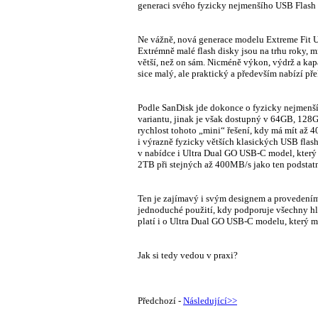
generaci svého fyzicky nejmenšího USB Flash d
Ne vážně, nová generace modelu Extreme Fit U
Extrémně malé flash disky jsou na trhu roky, 
větší, než on sám. Nicméně výkon, výdrž a ka
sice malý, ale praktický a především nabízí p
Podle SanDisk jde dokonce o fyzicky nejmenší
variantu, jinak je však dostupný v 64GB, 128
rychlost tohoto „mini“ řešení, kdy má mít až 4
i výrazně fyzicky větších klasických USB flash
v nabídce i Ultra Dual GO USB-C model, který
2TB při stejných až 400MB/s jako ten podstat
Ten je zajímavý i svým designem a provedení
jednoduché použití, kdy podporuje všechny hla
platí i o Ultra Dual GO USB-C modelu, který 
Jak si tedy vedou v praxi?
Předchozí -
Následující>>