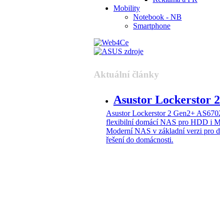
Mobility
Notebook - NB
Smartphone
Aktuální články
Asustor Lockerstor
Asustor Lockerstor 2 Gen2+ AS6
flexibilní domácí NAS pro HDD i 
Moderní NAS v základní verzi pro 
řešení do domácnosti.