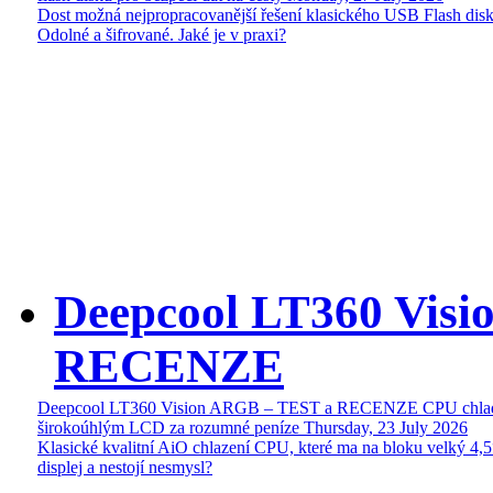
Dost možná nejpropracovanější řešení klasického USB Flash disk
Odolné a šifrované. Jaké je v praxi?
Deepcool LT360 Vis
RECENZE
Deepcool LT360 Vision ARGB – TEST a RECENZE CPU chlad
širokoúhlým LCD za rozumné peníze
Thursday, 23 July 2026
Klasické kvalitní AiO chlazení CPU, které ma na bloku velký 4
displej a nestojí nesmysl?