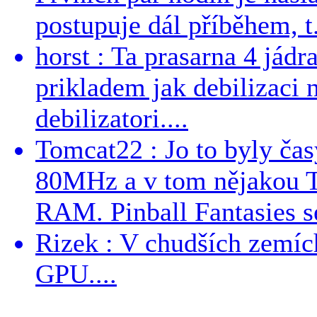
postupuje dál příběhem, t.
horst : Ta prasarna 4 jád
prikladem jak debilizaci
debilizatori....
Tomcat22 : Jo to byly č
80MHz a v tom nějakou T
RAM. Pinball Fantasies se
Rizek : V chudších zemích
GPU....