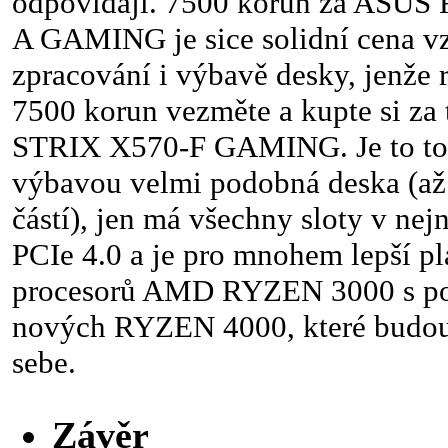
odpovídají. 7500 korun za ASU
A GAMING je sice solidní cena v
zpracování i výbavě desky, jenže r
7500 korun vezměte a kupte si z
STRIX X570-F GAMING. Je to tot
výbavou velmi podobná deska (až
částí), jen má všechny sloty v ne
PCIe 4.0 a je pro mnohem lepší p
procesorů AMD RYZEN 3000 s po
nových RYZEN 4000, které budou 
sebe.
Závěr