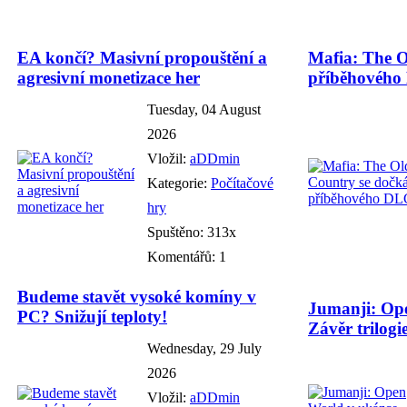
EA končí? Masivní propouštění a
Mafia: The O
agresivní monetizace her
příběhového
Tuesday, 04 August
2026
Vložil:
aDDmin
Kategorie:
Počítačové
hry
Spuštěno: 313x
Komentářů: 1
Budeme stavět vysoké komíny v
Jumanji: Ope
PC? Snižují teploty!
Závěr trilogie
Wednesday, 29 July
2026
Vložil:
aDDmin