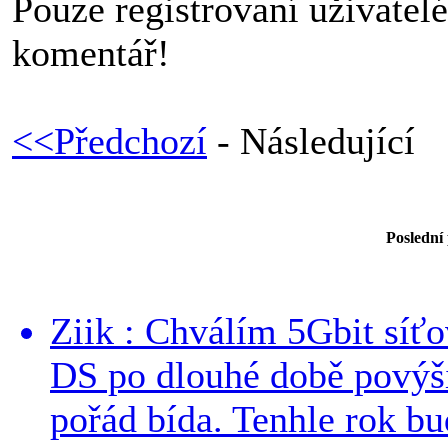
Pouze registrovaní uživatel
komentář!
<<Předchozí
- Následující
Poslední
Ziik : Chválím 5Gbit síť
DS po dlouhé době povýši
pořád bída. Tenhle rok bud