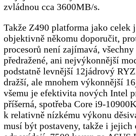
zvládnou cca 3600MB/s.
Takže Z490 platforma jako celek 
objektivně někomu doporučit, pro
procesorů není zajímavá, všechny 
předražené, ani nejvýkonnější mod
podstatně levnější 12jádrový RYZ
dražší, ale mnohem výkonnější 16
všemu je efektivita nových Intel 
příšerná, spotřeba Core i9-10900
k relativně nízkému výkonu děsivá
musí být postaveny, takže i jejic