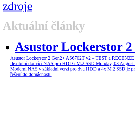
Aktuální články
Asustor Lockerstor 
Asustor Lockerstor 2 Gen2+ AS6702T v2 – TEST a RECENZE
flexibilní domácí NAS pro HDD i M.2 SSD
Monday, 03 August
Moderní NAS v základní verzi pro dva HDD a 4x M.2 SSD je pr
řešení do domácnosti.