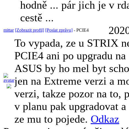
hodně ... pár jich je v rd
cestě ...
2020
mittar
[Zobrazit profil]
[Poslat zprávu]
-
PCIE4
To vypada, ze u STRIX n
PCIE4 ani po upgradu na
ASUS by ho mel byt scho
jen na Extreme verzi a m
verzi, takze pozor na to,
v planu pak upgradovat a 
ze mu to pojede.
Odkaz