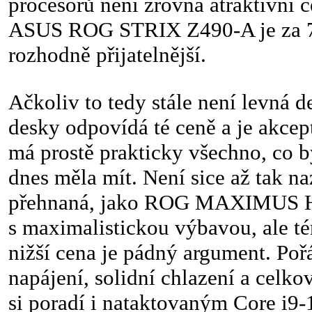
procesorů není zrovna atraktivní 
ASUS ROG STRIX Z490-A je za 
rozhodně přijatelnější.
Ačkoliv to tedy stále není levná d
desky odpovídá té ceně a je akcep
má prostě prakticky všechno, co b
dnes měla mít. Není sice až tak n
přehnaná, jako ROG MAXIMUS
s maximalistickou výbavou, ale té
nižší cena je pádný argument. Poř
napájení, solidní chlazení a celko
si poradí i nataktovaným Core i9