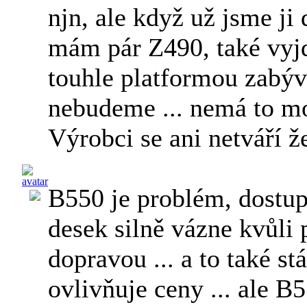
njn, ale když už jsme ji d
mám pár Z490, také vyjd
touhle platformou zabýv
nebudeme ... nemá to m
Výrobci se ani netváří ž
B550 je problém, dostup
desek silně vázne kvůli 
dopravou ... a to také st
ovlivňuje ceny ... ale 