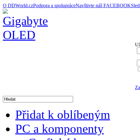
O DDWorld.cz
Podpora a spolupráce
Navštivte náš FACEBOOK
Sle
Už
Za
Přidat k oblíbeným
PC a komponenty