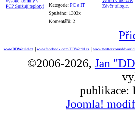
Kategorie:
PC a IT
Spuštěno: 1303x
Komentářů: 2
Při
www.DDWorld.cz
│
www.facebook.com/DDWorld.cz
│
www.twitter.com/ddworld
©2006-2026,
Jan "DD
vy
publikace:
Joomla! modif