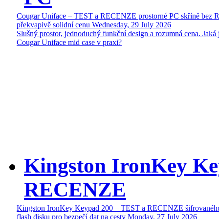
Cougar Uniface – TEST a RECENZE prostorné PC skříně bez 
překvapivě solidní cenu
Wednesday, 29 July 2026
Slušný prostor, jednoduchý funkční design a rozumná cena. Jaká 
Cougar Uniface mid case v praxi?
Kingston IronKey Ke
RECENZE
Kingston IronKey Keypad 200 – TEST a RECENZE šifrované
flash disku pro bezpečí dat na cesty
Monday, 27 July 2026