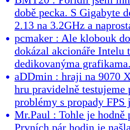
době pecka. S Gigabyte d
2.13 na 3.2GHz a naprostá
pcmaker : Ale klobouk do
dokázal akcionáře Intelu 
dedikovanýma grafikama..
aDDmin : hraji na 9070 XT
hru pravidelně testujeme
problémy s propady FPS j
Mr.Paul : Tohle je hodně 
Prvních pár hodin je našl