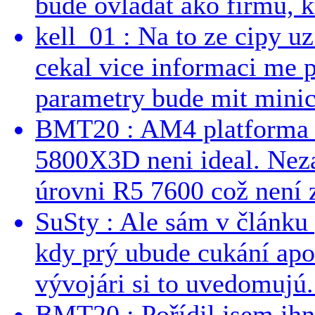
bude ovladat ako firmu, kt
kell_01 : Na to ze cipy u
cekal vice informaci me 
parametry bude mit minici
BMT20 : AM4 platforma oh
5800X3D neni ideal. Neza
úrovni R5 7600 což není z
SuSty : Ale sám v článku 
kdy prý ubude cukání apo
vývojári si to uvedomujú..
BMT20 : Pořídil jsem ih