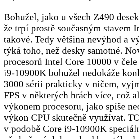
Bohužel, jako u všech Z490 desek,
že trpí prostě současným stavem I
takové. Tedy většina nevýhod a vý
týká toho, než desky samotné. No
procesorů Intel Core 10000 v čel
i9-10900K bohužel nedokáže ko
3000 sérii prakticky v ničem, vyj
FPS v některých hrách více, což a
výkonem procesoru, jako spíše ne
výkon CPU skutečně využívat. TO
v podobě Core i9-10900K speciálně