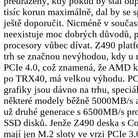
předražený, kdy pokud by stál od
tisíc korun maximálně, dal by se s
ještě doporučit. Nicméně v součas
neexistuje moc dobrých důvodů, pr
procesory vůbec dívat. Z490 platf
trh se značnou nevýhodou, kdy u 
PCIe 4.0, což znamená, že AMD k
po TRX40, má velkou výhodu. PC
grafiky jsou dávno na trhu, speci
některé modely běžně 5000MB/s a 
už druhé generace s 6500MB/s pr
SSD disků. Jenže Z490 deska s C
mají jen M.2 sloty ve vrzi PCIe 3