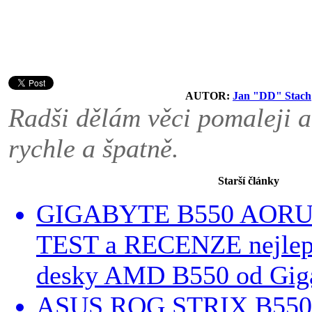
AUTOR:
Jan "DD" Stach
Radši dělám věci pomaleji a
rychle a špatně.
Starší články
GIGABYTE B550 AORU
TEST a RECENZE nejlepš
desky AMD B550 od Gig
ASUS ROG STRIX B55