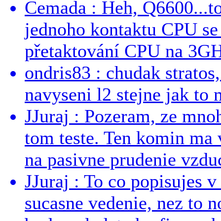
Cemada : Heh, Q6600...t
jednoho kontaktu CPU s
přetaktování CPU na 3GHz
ondris83 : chudak stratos,
navyseni l2 stejne jak to 
JJuraj : Pozeram, ze mnoh
tom teste. Ten komin ma 
na pasivne prudenie vzduc
JJuraj : To co popisujes v
sucasne vedenie, nez to 