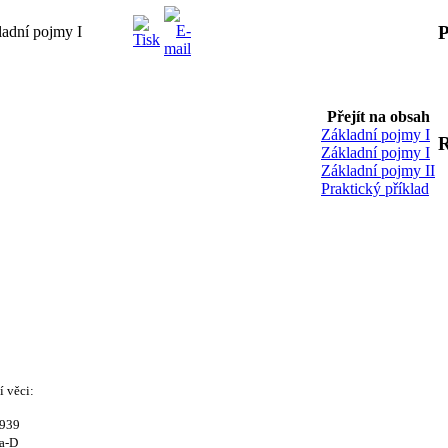
P
ladní pojmy I
Přejít na obsah
Základní pojmy I
Základní pojmy I
Základní pojmy II
Praktický příklad
í věci:
s939
ra-D