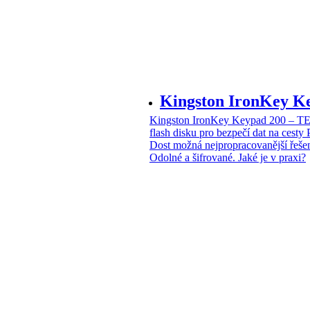
Kingston IronKey 
Kingston IronKey Keypad 200 – 
flash disku pro bezpečí dat na cesty
Dost možná nejpropracovanější řeše
Odolné a šifrované. Jaké je v praxi?