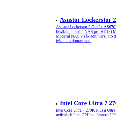
Asustor Lockerstor
Asustor Lockerstor 2 Gen2+ AS6
flexibilní domácí NAS pro HDD i 
Moderní NAS v základní verzi pro 
řešení do domácnosti.
Intel Core Ultra 7 2
Intel Core Ultra 7 270K Plus a Ul
nejlepších Intel CPU současnosti?
Pá