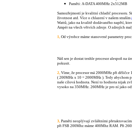
Paměti: A-DATA 400MHz 2x512MB
Samozřejmostí je kvalitní chladič procesoru. S
životnost atd. Více o chlazení v našem straším
Wattů, jako na kvalitě dodávaného napětí, kter
Ampér na všech větvích zdroje. O zdrojích ma
1,
Od výrobce máme stanovené parametry proce
Náš sen je dostat tenhle procesor alespoň na
pokusit.
2,
Víme, že procesor má 2000MHz při děličce 
( 200MHz x 10 = 2000MHz ). Tedy abychom p
naše cílová hodnota. Není to hodnota nijak zv
vysoko na 350MHz. 260MHz je pro ní jako odp
3,
Paměti neoplývají zvláštními přetaktovacím
při FSB 200Mhz máme 400Mhz RAM. Při 260Mh