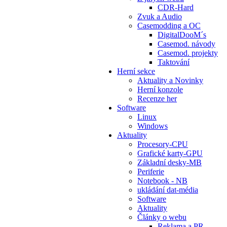
CDR-Hard
Zvuk a Audio
Casemodding a OC
DigitalDooM´s
Casemod. návody
Casemod. projekty
Taktování
Herní sekce
Aktuality a Novinky
Herní konzole
Recenze her
Software
Linux
Windows
Aktuality
Procesory-CPU
Grafické karty-GPU
Základní desky-MB
Periferie
Notebook - NB
ukládání dat-média
Software
Aktuality
Články o webu
Reklama a PR