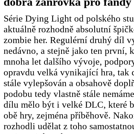
dobrá žánrovka pro fandy 
Série Dying Light od polského stu
aktuálně rozhodně absolutní špič
zombie her. Regulérní druhý díl 
nedávno, a stejně jako ten první, 
mnoha let dalšího vývoje, podpory 
opravdu velká vynikající hra, tak 
stále vylepšován a obsahově doplň
podobu tedy vlastně stále nemáme
dílu mělo být i velké DLC, které b
obě hry, zejména příběhově. Nakon
rozhodli udělat z toho samostatnou