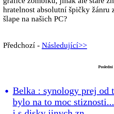
grafice zombíků, jinak ale staré 
hratelnost absolutní špičky žánru 
šlape na našich PC?
Předchozí -
Následující>>
Poslední
Belka : synology prej od t
bylo na to moc stiznosti..
i s disky jinych zn...