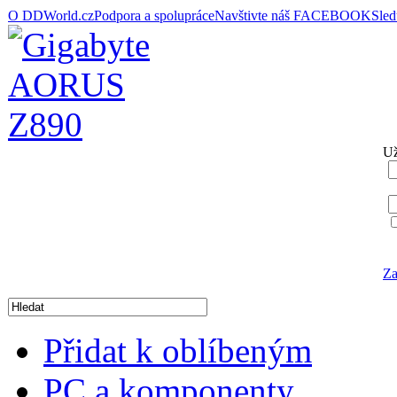
O DDWorld.cz
Podpora a spolupráce
Navštivte náš FACEBOOK
Sle
Už
Za
Přidat k oblíbeným
PC a komponenty