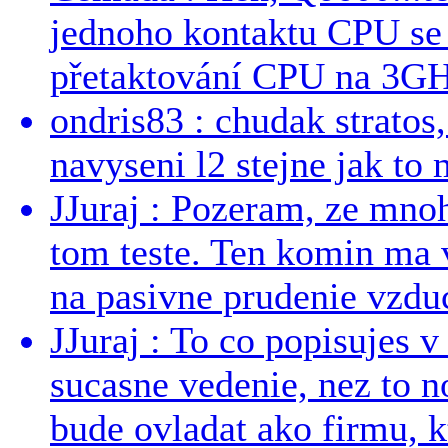
jednoho kontaktu CPU s
přetaktování CPU na 3GHz
ondris83 : chudak stratos,
navyseni l2 stejne jak to 
JJuraj : Pozeram, ze mnoh
tom teste. Ten komin ma 
na pasivne prudenie vzduc
JJuraj : To co popisujes v
sucasne vedenie, nez to 
bude ovladat ako firmu, kt