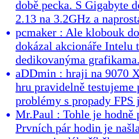
době pecka. S Gigabyte d
2.13 na 3.2GHz a naprostá
pcmaker : Ale klobouk do
dokázal akcionáře Intelu 
dedikovanýma grafikama..
aDDmin : hraji na 9070 XT
hru pravidelně testujeme
problémy s propady FPS j
Mr.Paul : Tohle je hodně 
Prvních pár hodin je našl