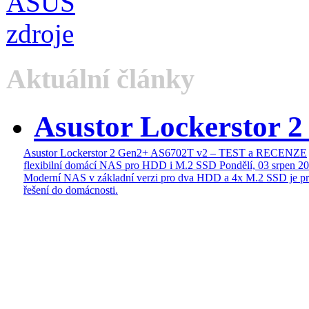
Aktuální články
Asustor Lockerstor 
Asustor Lockerstor 2 Gen2+ AS6702T v2 – TEST a RECENZE
flexibilní domácí NAS pro HDD i M.2 SSD
Pondělí, 03 srpen 2
Moderní NAS v základní verzi pro dva HDD a 4x M.2 SSD je pr
řešení do domácnosti.