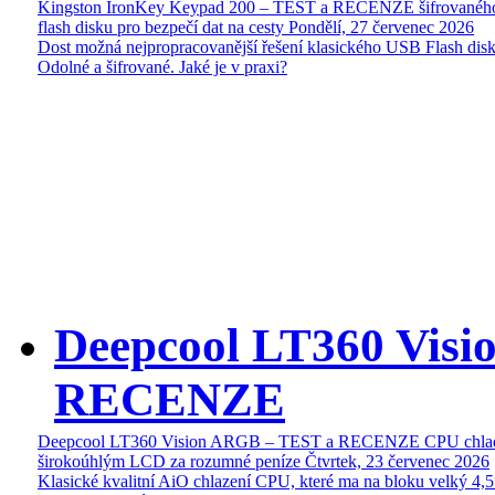
Kingston IronKey Keypad 200 – TEST a RECENZE šifrované
flash disku pro bezpečí dat na cesty
Pondělí, 27 červenec 2026
Dost možná nejpropracovanější řešení klasického USB Flash disk
Odolné a šifrované. Jaké je v praxi?
Deepcool LT360 Vis
RECENZE
Deepcool LT360 Vision ARGB – TEST a RECENZE CPU chlad
širokoúhlým LCD za rozumné peníze
Čtvrtek, 23 červenec 2026
Klasické kvalitní AiO chlazení CPU, které ma na bloku velký 4