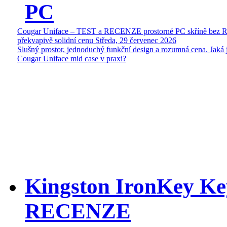
PC
Cougar Uniface – TEST a RECENZE prostorné PC skříně bez 
překvapivě solidní cenu
Středa, 29 červenec 2026
Slušný prostor, jednoduchý funkční design a rozumná cena. Jaká 
Cougar Uniface mid case v praxi?
Kingston IronKey Ke
RECENZE