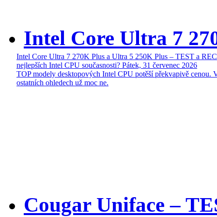
Intel Core Ultra 7 27
Intel Core Ultra 7 270K Plus a Ultra 5 250K Plus – TEST a R
nejlepších Intel CPU současnosti?
Pátek, 31 červenec 2026
TOP modely desktopových Intel CPU potěší překvapivě cenou. 
ostatních ohledech už moc ne.
Cougar Uniface – T