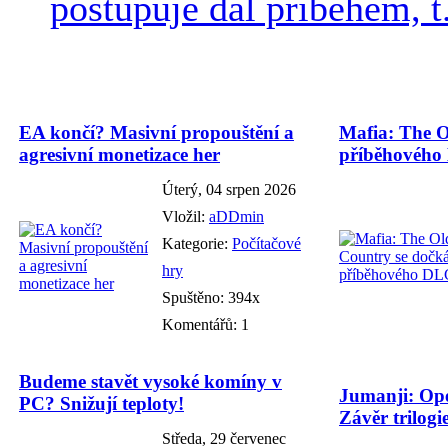
postupuje dál příběhem, t.
EA končí? Masivní propouštění a
Mafia: The O
agresivní monetizace her
příběhového
Úterý, 04 srpen 2026
Vložil:
aDDmin
Kategorie:
Počítačové
hry
Spuštěno: 394x
Komentářů: 1
Budeme stavět vysoké komíny v
Jumanji: Ope
PC? Snižují teploty!
Závěr trilogie
Středa, 29 červenec