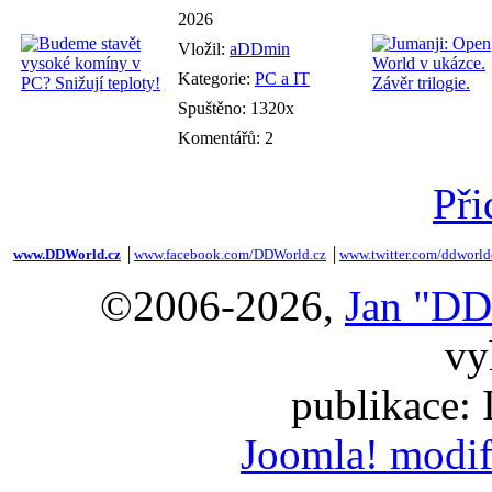
2026
Vložil:
aDDmin
Kategorie:
PC a IT
Spuštěno: 1320x
Komentářů: 2
Při
www.DDWorld.cz
│
www.facebook.com/DDWorld.cz
│
www.twitter.com/ddworld
©2006-2026,
Jan "DD
vy
publikace:
Joomla! modif