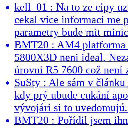
kell_01 : Na to ze cipy u
cekal vice informaci me 
parametry bude mit minici
BMT20 : AM4 platforma oh
5800X3D neni ideal. Neza
úrovni R5 7600 což není z
SuSty : Ale sám v článku 
kdy prý ubude cukání apo
vývojári si to uvedomujú..
BMT20 : Pořídil jsem ih