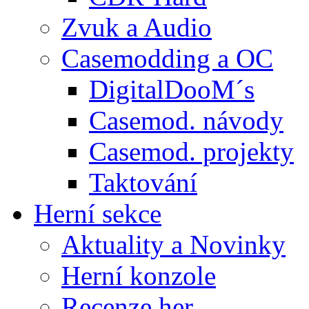
Zvuk a Audio
Casemodding a OC
DigitalDooM´s
Casemod. návody
Casemod. projekty
Taktování
Herní sekce
Aktuality a Novinky
Herní konzole
Recenze her