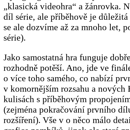
„klasická videohra“ a žánrovka. Ne
díl série, ale příběhově je důležitá
se ale dozvíme až za mnoho let, po
série).
Jako samostatná hra funguje dobře
rozhodně potěší. Ano, jde ve finál
o více toho samého, co nabízí prvn
v komornějším rozsahu a nových
kulisách s příběhovým propojením
(zejména pokračování prvního dí
rozšíření). Vše v o něco málo detai