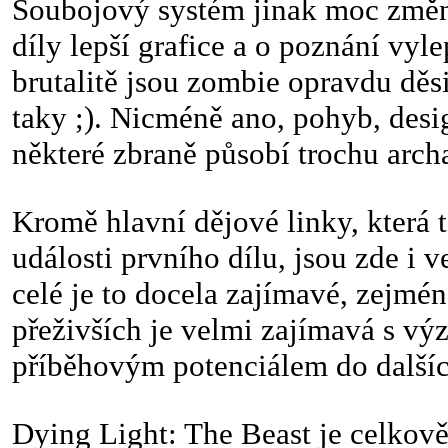
Soubojový systém jinak moc změn 
díly lepší grafice a o poznání vyl
brutalitě jsou zombie opravdu děs
taky ;). Nicméně ano, pohyb, desig
některé zbraně působí trochu arch
Kromě hlavní dějové linky, která 
události prvního dílu, jsou zde i v
celé je to docela zajímavé, zejmén
přeživších je velmi zajímavá s 
příběhovým potenciálem do dalšíc
Dying Light: The Beast je celkově