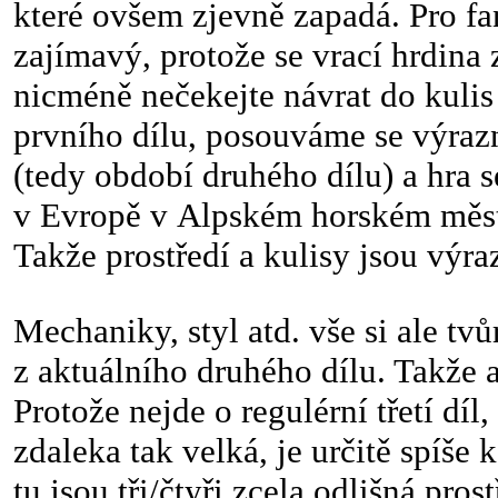
které ovšem zjevně zapadá. Pro fa
zajímavý, protože se vrací hrdina 
nicméně nečekejte návrat do kulis
prvního dílu, posouváme se výraz
(tedy období druhého dílu) a hra 
v Evropě v Alpském horském měst
Takže prostředí a kulisy jsou výra
Mechaniky, styl atd. vše si ale tvů
z aktuálního druhého dílu. Takže a
Protože nejde o regulérní třetí díl
zdaleka tak velká, je určitě spíše 
tu jsou tři/čtyři zcela odlišná prost