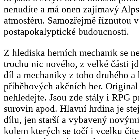
nenudíte a má onen zajímavý Alps
atmosféru. Samozřejmě říznutou 
postapokalyptické budoucnosti.
Z hlediska herních mechanik se n
trochu nic nového, z velké části j
díl a mechaniky z toho druhého a 
příběhových akčních her. Originali
nehledejte. Jsou zde stály i RPG
surovin apod. Hlavní hrdina je ste
dílu, jen starší a vybavený novým
kolem kterých se točí i vcelku čit