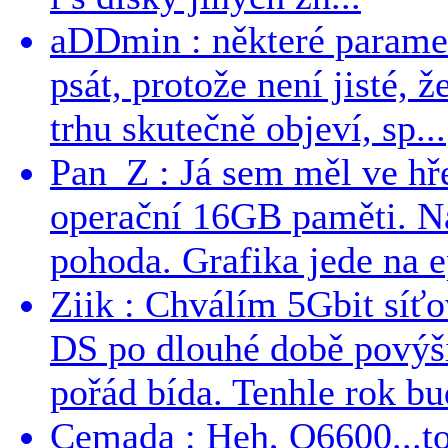
aDDmin : některé parame
psát, protože není jisté, ž
trhu skutečně objeví, sp...
Pan_Z : Já sem měl ve hře
operační 16GB paměti. N
pohoda. Grafika jede na e
Ziik : Chválím 5Gbit síť
DS po dlouhé době povýši
pořád bída. Tenhle rok bud
Cemada : Heh, Q6600...t