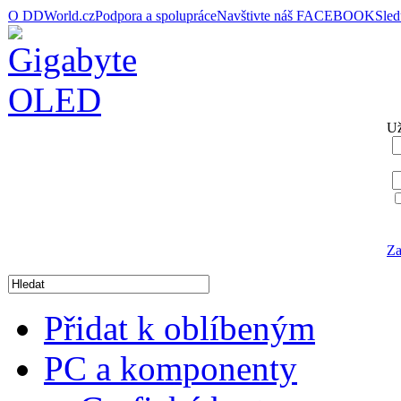
O DDWorld.cz
Podpora a spolupráce
Navštivte náš FACEBOOK
Sle
Už
Za
Přidat k oblíbeným
PC a komponenty