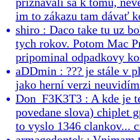
priznávali sa k tomu, nev
im to zákazu tam dávať ko
shiro : Daco take tu uz b
tych rokov. Potom Mac Pr
pripominal odpadkovy kos
aDDmin : ??? je stále v pl
jako herní verzi neuvidíme
Don_F3K3T3 : A kde je te
povedane slova) chiplet g
to vyslo 1346 clankov... ci
armagedontek : Vnimam to