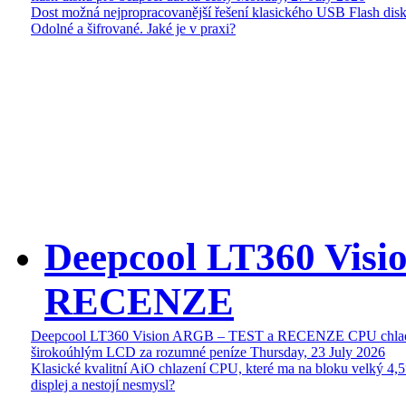
Dost možná nejpropracovanější řešení klasického USB Flash disk
Odolné a šifrované. Jaké je v praxi?
Deepcool LT360 Vis
RECENZE
Deepcool LT360 Vision ARGB – TEST a RECENZE CPU chlad
širokoúhlým LCD za rozumné peníze
Thursday, 23 July 2026
Klasické kvalitní AiO chlazení CPU, které ma na bloku velký 4
displej a nestojí nesmysl?