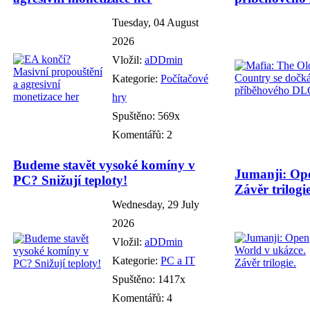
Tuesday, 04 August
2026
Vložil:
aDDmin
Kategorie:
Počítačové
hry
Spuštěno: 569x
Komentářů: 2
Budeme stavět vysoké komíny v
Jumanji: Ope
PC? Snižují teploty!
Závěr trilogie
Wednesday, 29 July
2026
Vložil:
aDDmin
Kategorie:
PC a IT
Spuštěno: 1417x
Komentářů: 4