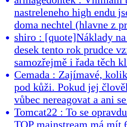
nastreleneho high endu js
doma nechtel (hlavne z pr
shiro : [quote]Náklady n
desek tento rok prudce vzr
samozřejmě i řada těch kl
Cemada : Zajímavé, kolika
pod kůži. Pokud jej člově
vůbec nereagovat a ani se 
Tomcat22 : To se opravdu
TOP mainstream má mít 