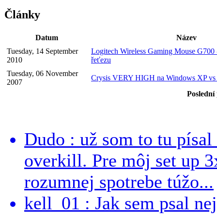
Články
Datum
Název
Tuesday, 14 September
Logitech Wireless Gaming Mouse G700 - 
2010
řeťezu
Tuesday, 06 November
Crysis VERY HIGH na Windows XP vs 
2007
Poslední
Dudo : už som to tu písal 
overkill. Pre môj set up 
rozumnej spotrebe túžo...
kell_01 : Jak sem psal ne