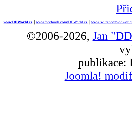
Při
www.DDWorld.cz
│
www.facebook.com/DDWorld.cz
│
www.twitter.com/ddworld
©2006-2026,
Jan "DD
vy
publikace:
Joomla! modif