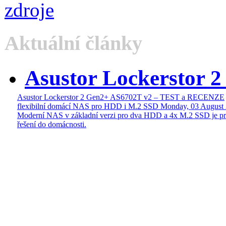
Aktuální články
Asustor Lockerstor 
Asustor Lockerstor 2 Gen2+ AS6702T v2 – TEST a RECENZE
flexibilní domácí NAS pro HDD i M.2 SSD
Monday, 03 August
Moderní NAS v základní verzi pro dva HDD a 4x M.2 SSD je pr
řešení do domácnosti.