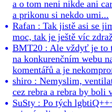
a o tom neni nikde ani ca
a prikonu si nekdo umi...
Rafan : Tak jistě asi se j
moc, tak je ještě víc zdraž
BMT20 : Ale vždyť je to 
na konkurenčním webu na 
komentářů a je nekomprom
shiro : Nemyslim, ventil
cez rebra a rebra by boli v
SuSty : Po tých lgbtiQ++