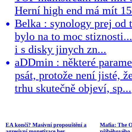
Herní high end má mít 15
Belka : synology prej od t
bylo na to moc stiznosti..
i s disky jinych zn...
aDDmin : některé parame
psát, protože není jisté, ž
trhu skutečně objeví, sp...
EA končí? Masivní propouštění a
Mafia: The O
agresivní monetizace her
příběhového