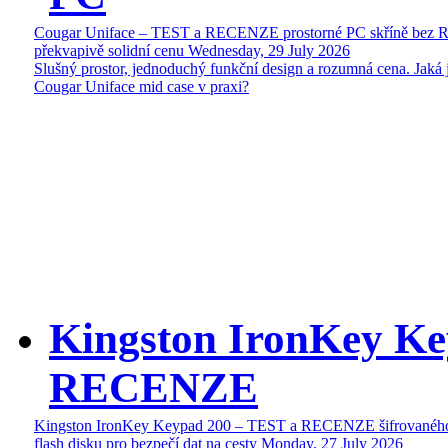
Cougar Uniface – TEST a RECENZE prostorné PC skříně bez 
překvapivě solidní cenu
Wednesday, 29 July 2026
Slušný prostor, jednoduchý funkční design a rozumná cena. Jaká 
Cougar Uniface mid case v praxi?
Kingston IronKey Ke
RECENZE
Kingston IronKey Keypad 200 – TEST a RECENZE šifrované
flash disku pro bezpečí dat na cesty
Monday, 27 July 2026