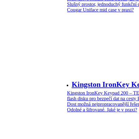
Slušný prostor, jednoduchý funkční 
Cougar Uniface mid case v praxi?
Kingston IronKey 
Kingston IronKey Keypad 200 – 
flash disku pro bezpečí dat na cesty
Dost možná nejpropracovanější řeše
Odolné a šifrované. Jaké je v praxi?