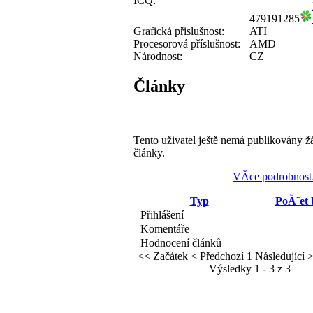
ICQ:
479191285
Grafická přislušnost:
ATI
Procesorová příslušnost:
AMD
Národnost:
CZ
Články
Tento uživatel ještě nemá publikovány ž
články.
VĂ­ce podrobnost
Typ
PoĂ¨et
Přihlášení
Komentáře
Hodnocení článků
<< Začátek
< Předchozí
1
Následující 
Výsledky 1 - 3 z 3