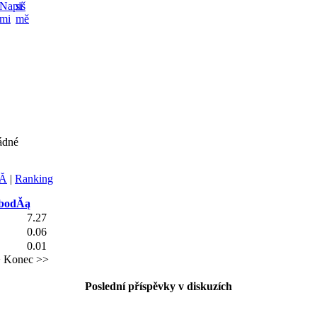
ádné
Ă­
|
Ranking
 bodĂą
7.27
0.06
0.01
>
Konec >>
Poslední příspěvky v diskuzích