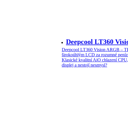
Deepcool LT360 Vi
Deepcool LT360 Vision ARGB – T
širokoúhlým LCD za rozumné peníz
Klasické kvalitní AiO chlazení CPU
displej a nestojí nesmysl?