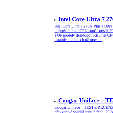
Intel Core Ultra 7 2
Intel Core Ultra 7 270K Plus a Ul
nejlepších Intel CPU současnosti?
Pá
TOP modely desktopových Intel CPU
ostatních ohledech už moc ne.
Cougar Uniface – T
Cougar Uniface – TEST a RECENZE
překvapivě solidní cenu
Středa, 29 