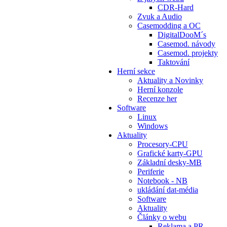
CDR-Hard
Zvuk a Audio
Casemodding a OC
DigitalDooM´s
Casemod. návody
Casemod. projekty
Taktování
Herní sekce
Aktuality a Novinky
Herní konzole
Recenze her
Software
Linux
Windows
Aktuality
Procesory-CPU
Grafické karty-GPU
Základní desky-MB
Periferie
Notebook - NB
ukládání dat-média
Software
Aktuality
Články o webu
Reklama a PR