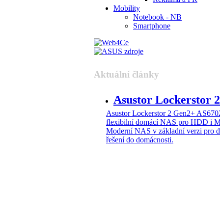
Mobility
Notebook - NB
Smartphone
Aktuální články
Asustor Lockerstor
Asustor Lockerstor 2 Gen2+ AS6
flexibilní domácí NAS pro HDD i 
Moderní NAS v základní verzi pro 
řešení do domácnosti.