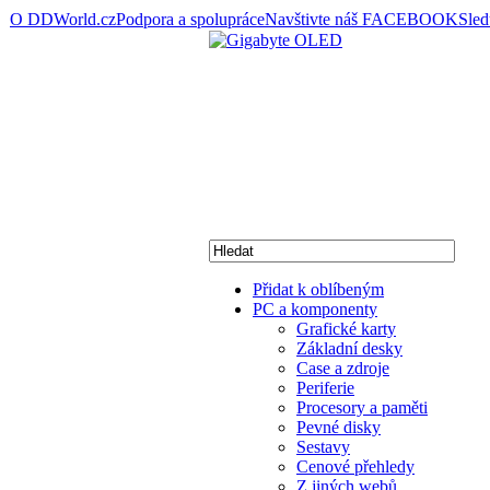
O DDWorld.cz
Podpora a spolupráce
Navštivte náš FACEBOOK
Sle
Přidat k oblíbeným
PC a komponenty
Grafické karty
Základní desky
Case a zdroje
Periferie
Procesory a paměti
Pevné disky
Sestavy
Cenové přehledy
Z jiných webů