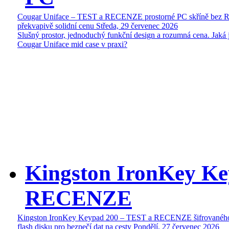
Cougar Uniface – TEST a RECENZE prostorné PC skříně bez 
překvapivě solidní cenu
Středa, 29 červenec 2026
Slušný prostor, jednoduchý funkční design a rozumná cena. Jaká 
Cougar Uniface mid case v praxi?
Kingston IronKey Ke
RECENZE
Kingston IronKey Keypad 200 – TEST a RECENZE šifrované
flash disku pro bezpečí dat na cesty
Pondělí, 27 červenec 2026