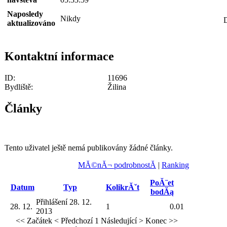
Naposledy
Nikdy
aktualizováno
Kontaktní informace
ID:
11696
Bydliště:
Žilina
Články
Tento uživatel ještě nemá publikovány žádné články.
MĂ©nĂ¬ podrobnostĂ­
|
Ranking
PoĂ¨et
Datum
Typ
KolikrĂˇt
bodĂą
Přihlášení 28. 12.
28. 12.
1
0.01
2013
<< Začátek
< Předchozí
1
Následující >
Konec >>