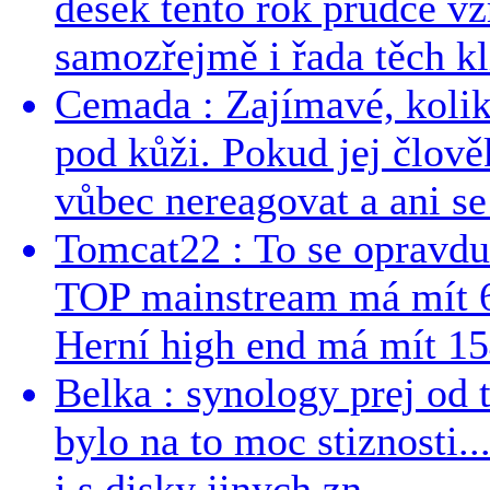
desek tento rok prudce vzr
samozřejmě i řada těch kl
Cemada : Zajímavé, kolika
pod kůži. Pokud jej člově
vůbec nereagovat a ani se 
Tomcat22 : To se opravdu
TOP mainstream má mít 
Herní high end má mít 15
Belka : synology prej od t
bylo na to moc stiznosti..
i s disky jinych zn...