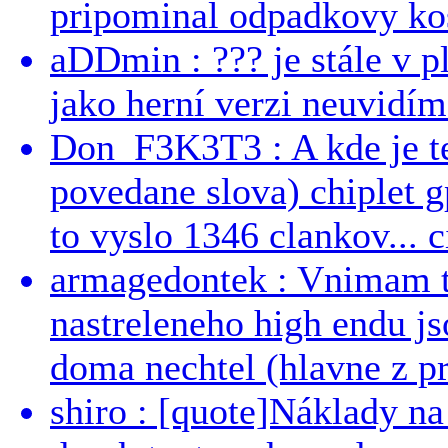
pripominal odpadkovy kos
aDDmin : ??? je stále v pl
jako herní verzi neuvidíme
Don_F3K3T3 : A kde je te
povedane slova) chiplet g
to vyslo 1346 clankov... ci
armagedontek : Vnimam to
nastreleneho high endu js
doma nechtel (hlavne z pr
shiro : [quote]Náklady n