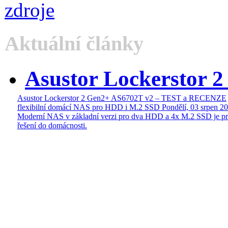
Aktuální články
Asustor Lockerstor 
Asustor Lockerstor 2 Gen2+ AS6702T v2 – TEST a RECENZE
flexibilní domácí NAS pro HDD i M.2 SSD
Pondělí, 03 srpen 2
Moderní NAS v základní verzi pro dva HDD a 4x M.2 SSD je pr
řešení do domácnosti.