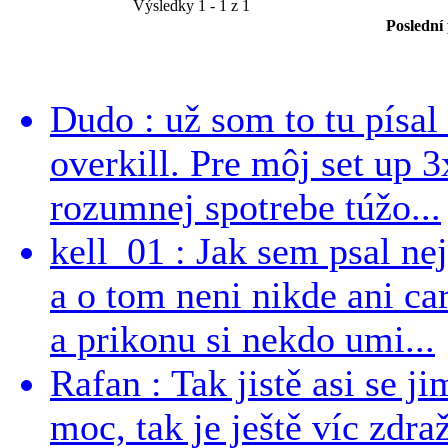
Výsledky 1 - 1 z 1
Poslední
Dudo : už som to tu písal 
overkill. Pre môj set up 
rozumnej spotrebe túžo...
kell_01 : Jak sem psal ne
a o tom neni nikde ani ca
a prikonu si nekdo umi...
Rafan : Tak jistě asi se j
moc, tak je ještě víc zdraž