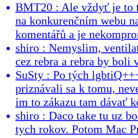
BMT20 : Ale vždyť je to 
na konkurenčním webu na 
komentářů a je nekomprom
shiro : Nemyslim, ventil
cez rebra a rebra by boli v
SuSty : Po tých lgbtiQ++
priznávali sa k tomu, nev
im to zákazu tam dávať ko
shiro : Daco take tu uz b
tych rokov. Potom Mac Pr