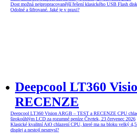
Dost možná nejpropracovanější řešení klasického USB Flash disk
Odolné a šifrované. Jaké je v praxi?
Deepcool LT360 Vis
RECENZE
Deepcool LT360 Vision ARGB – TEST a RECENZE CPU chlad
širokoúhlým LCD za rozumné peníze
Čtvrtek, 23 červenec 2026
Klasické kvalitní AiO chlazení CPU, které ma na bloku velký 4
displej a nestojí nesmysl?