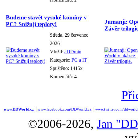
Budeme stavět vysoké komíny v
Jumanji: Ope
PC? Snižují teploty!
Závěr trilogie
Středa, 29 červenec
2026
Vložil:
aDDmin
Kategorie:
PC a IT
Spuštěno: 1415x
Komentářů: 4
Při
www.DDWorld.cz
│
www.facebook.com/DDWorld.cz
│
www.twitter.com/ddworld
©2006-2026,
Jan "DD
vy