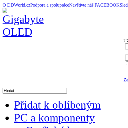
O DDWorld.cz
Podpora a spolupráce
Navštivte náš FACEBOOK
Sle
Už
Za
Přidat k oblíbeným
PC a komponenty