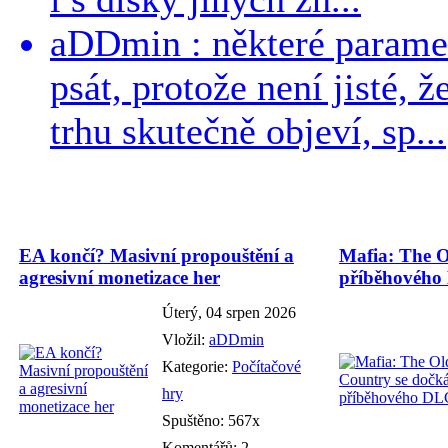
aDDmin : některé parame
psát, protože není jisté, ž
trhu skutečně objeví, sp...
EA končí? Masivní propouštění a
Mafia: The O
agresivní monetizace her
příběhového
Úterý, 04 srpen 2026
Vložil:
aDDmin
Kategorie:
Počítačové
hry
Spuštěno: 567x
Komentářů: 2