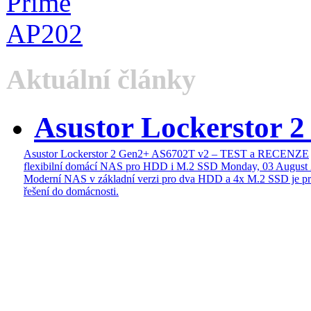
Aktuální články
Asustor Lockerstor 
Asustor Lockerstor 2 Gen2+ AS6702T v2 – TEST a RECENZE
flexibilní domácí NAS pro HDD i M.2 SSD
Monday, 03 August
Moderní NAS v základní verzi pro dva HDD a 4x M.2 SSD je pr
řešení do domácnosti.