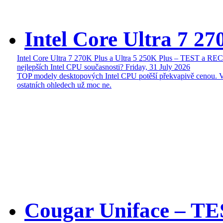
Intel Core Ultra 7 27
Intel Core Ultra 7 270K Plus a Ultra 5 250K Plus – TEST a R
nejlepších Intel CPU současnosti?
Friday, 31 July 2026
TOP modely desktopových Intel CPU potěší překvapivě cenou. 
ostatních ohledech už moc ne.
Cougar Uniface – T