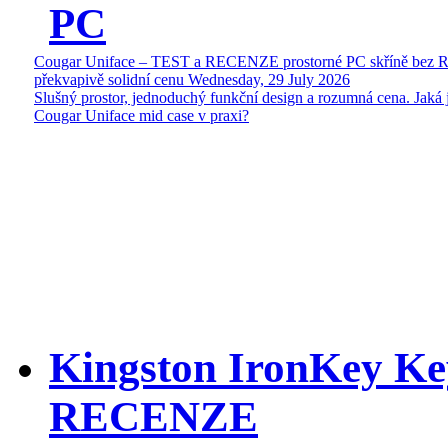
PC
Cougar Uniface – TEST a RECENZE prostorné PC skříně bez 
překvapivě solidní cenu
Wednesday, 29 July 2026
Slušný prostor, jednoduchý funkční design a rozumná cena. Jaká 
Cougar Uniface mid case v praxi?
Kingston IronKey Ke
RECENZE