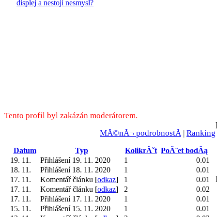
displej a nestojí nesmysl?
Tento profil byl zakázán moderátorem.
MĂ©nĂ¬ podrobnostĂ­
|
Ranking
Datum
Typ
KolikrĂˇt
PoĂ¨et bodĂą
19. 11.
Přihlášení 19. 11. 2020
1
0.01
18. 11.
Přihlášení 18. 11. 2020
1
0.01
17. 11.
Komentář článku [
odkaz
]
1
0.01
17. 11.
Komentář článku [
odkaz
]
2
0.02
17. 11.
Přihlášení 17. 11. 2020
1
0.01
15. 11.
Přihlášení 15. 11. 2020
1
0.01