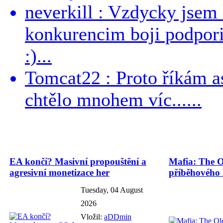
neverkill : Vzdycky jse
konkurencim boji podporil 
:)...
Tomcat22 : Proto říkám a
chtělo mnohem víc......
EA končí? Masivní propouštění a
Mafia: The O
agresivní monetizace her
příběhového
Tuesday, 04 August
2026
Vložil:
aDDmin