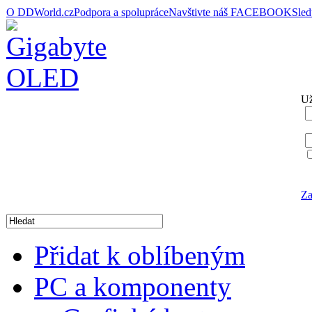
O DDWorld.cz
Podpora a spolupráce
Navštivte náš FACEBOOK
Sle
Už
Za
Přidat k oblíbeným
PC a komponenty