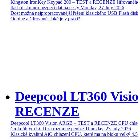
Kingston IronKey Keypad 200 – TEST a RECENZE šifrované
flash disku pro bezpečí dat na cesty
Monday, 27 July 2026
Dost možná nejpropracovanější řešení klasického USB Flash disk
Odolné a šifrované. Jaké je v praxi?
Deepcool LT360 Vis
RECENZE
Deepcool LT360 Vision ARGB – TEST a RECENZE CPU chlad
širokoúhlým LCD za rozumné peníze
Thursday, 23 July 2026
Klasické kvalitní AiO chlazení CPU, které ma na bloku velký 4