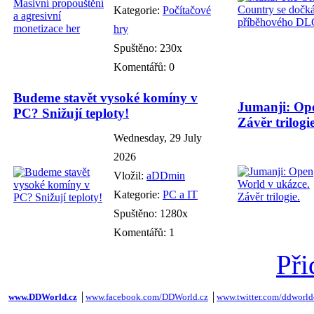
Kategorie:
Počítačové
hry
Spuštěno: 230x
Komentářů: 0
Budeme stavět vysoké komíny v
Jumanji: Ope
PC? Snižují teploty!
Závěr trilogie
Wednesday, 29 July
2026
Vložil:
aDDmin
Kategorie:
PC a IT
Spuštěno: 1280x
Komentářů: 1
Při
www.DDWorld.cz
│
www.facebook.com/DDWorld.cz
│
www.twitter.com/ddworld