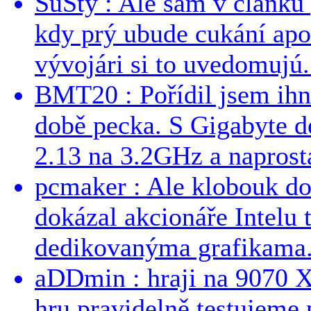
SuSty : Ale sám v článku 
kdy prý ubude cukání apo
vývojári si to uvedomujú..
BMT20 : Pořídil jsem ih
době pecka. S Gigabyte d
2.13 na 3.2GHz a naprostá
pcmaker : Ale klobouk do
dokázal akcionáře Intelu 
dedikovanýma grafikama..
aDDmin : hraji na 9070 XT
hru pravidelně testujeme