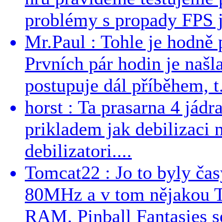
problémy s propady FPS j
Mr.Paul : Tohle je hodně 
Prvních pár hodin je našl
postupuje dál příběhem, t.
horst : Ta prasarna 4 jád
prikladem jak debilizaci
debilizatori....
Tomcat22 : Jo to byly č
80MHz a v tom nějakou T
RAM. Pinball Fantasies se