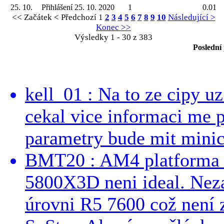
25. 10.
Přihlášení 25. 10. 2020
1
0.01
<< Začátek
< Předchozí
1
2
3
4
5
6
7
8
9
10
Následující >
Konec >>
Výsledky 1 - 30 z 383
Poslední
kell_01 : Na to ze cipy u
cekal vice informaci me 
parametry bude mit minici
BMT20 : AM4 platforma oh
5800X3D neni ideal. Neza
úrovni R5 7600 což není z