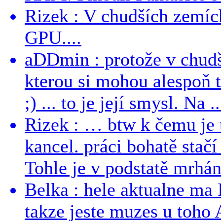
Rizek : V chudších zemích
GPU....
aDDmin : protože v chudší
kterou si mohou alespoň 
;) ... to je její smysl. Na ..
Rizek : … btw k čemu je
kancel. práci bohatě stač
Tohle je v podstatě mrhání
Belka : hele aktualne ma I
takze jeste muzes u toho 