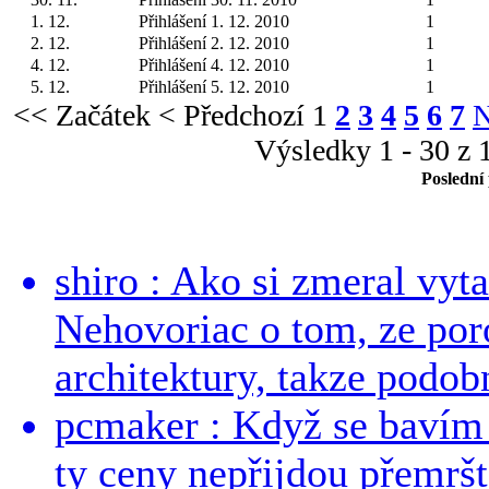
1. 12.
Přihlášení 1. 12. 2010
1
2. 12.
Přihlášení 2. 12. 2010
1
4. 12.
Přihlášení 4. 12. 2010
1
5. 12.
Přihlášení 5. 12. 2010
1
<< Začátek
< Předchozí
1
2
3
4
5
6
7
N
Výsledky 1 - 30 z 
Poslední
shiro : Ako si zmeral vyt
Nehovoriac o tom, ze por
architektury, takze podob
pcmaker : Když se bavím
ty ceny nepřijdou přemršt