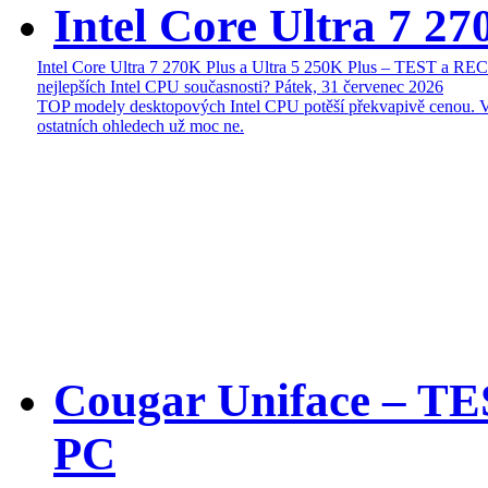
Intel Core Ultra 7 27
Intel Core Ultra 7 270K Plus a Ultra 5 250K Plus – TEST a R
nejlepších Intel CPU současnosti?
Pátek, 31 červenec 2026
TOP modely desktopových Intel CPU potěší překvapivě cenou. 
ostatních ohledech už moc ne.
Cougar Uniface – T
PC