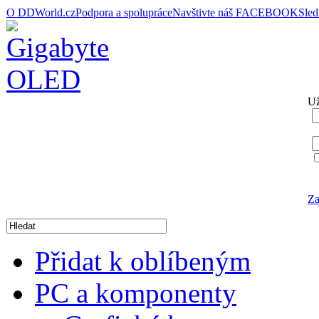
O DDWorld.cz
Podpora a spolupráce
Navštivte náš FACEBOOK
Sle
Už
Za
Přidat k oblíbeným
PC a komponenty