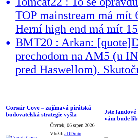
Tomcat22 : To se opravdu
TOP mainstream má mít 
Herní high end má mít 15
BMT20 : Arkan: [quote]De
prechodom na AM5 (u INT
pred Haswellom). Skutočn
Corsair Cove – zajímavá pirátská
Jste fandové 
budovatelská strategie vyšla
vám bude líbi
Čtvrtek, 06 srpen 2026
Vložil:
aDDmin