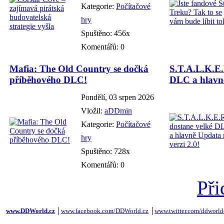
Kategorie:
Počítačové
hry
Spuštěno: 456x
Komentářů: 0
Mafia: The Old Country se dočká
S.T.A.L.K.E.
příběhového DLC!
DLC a hlavně
Pondělí, 03 srpen 2026
Vložil:
aDDmin
Kategorie:
Počítačové
hry
Spuštěno: 728x
Komentářů: 0
Při
www.DDWorld.cz
│
www.facebook.com/DDWorld.cz
│
www.twitter.com/ddworld