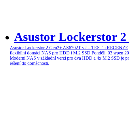
Asustor Lockerstor 
Asustor Lockerstor 2 Gen2+ AS6702T v2 – TEST a RECENZE
flexibilní domácí NAS pro HDD i M.2 SSD
Pondělí, 03 srpen 2
Moderní NAS v základní verzi pro dva HDD a 4x M.2 SSD je pr
řešení do domácnosti.