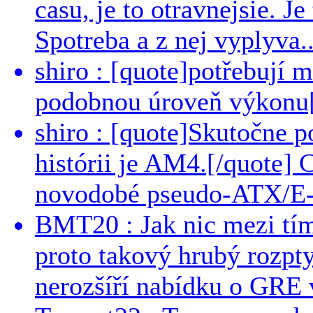
casu, je to otravnejsie. Je
Spotreba a z nej vyplyva..
shiro : [quote]potřebují 
podobnou úroveň výkonu[/
shiro : [quote]Skutočne 
histórii je AM4.[/quote]
novodobé pseudo-ATX/E-
BMT20 : Jak nic mezi tí
proto takový hrubý rozpt
nerozšíří nabídku o GRE v