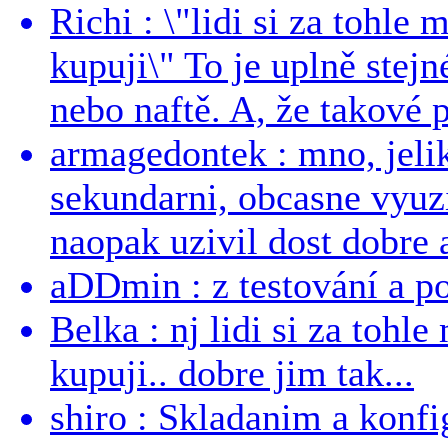
Richi : \"lidi si za tohle
kupuji\" To je uplně stejn
nebo naftě. A, že takové p
armagedontek : mno, jeli
sekundarni, obcasne vyuzi
naopak uzivil dost dobre a
aDDmin : z testování a pou
Belka : nj lidi si za tohl
kupuji.. dobre jim tak...
shiro : Skladanim a konfi