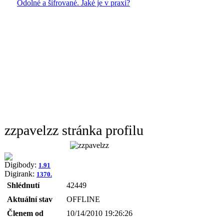
Odolné a šifrované. Jaké je v praxi?
zzpavelzz stránka profilu
Digibody:
1.91
Digirank:
1370.
Shlédnutí
42449
Aktuální stav
OFFLINE
Členem od
10/14/2010 19:26:26