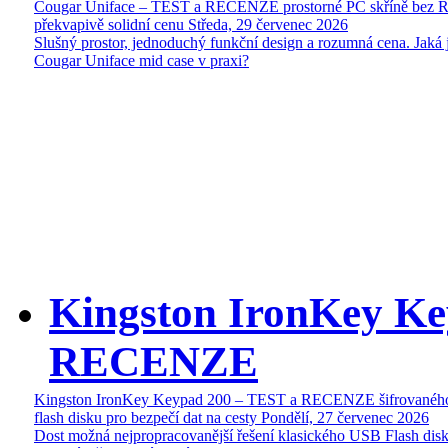
Cougar Uniface – TEST a RECENZE prostorné PC skříně bez 
překvapivě solidní cenu
Středa, 29 červenec 2026
Slušný prostor, jednoduchý funkční design a rozumná cena. Jaká 
Cougar Uniface mid case v praxi?
Kingston IronKey Ke
RECENZE
Kingston IronKey Keypad 200 – TEST a RECENZE šifrované
flash disku pro bezpečí dat na cesty
Pondělí, 27 červenec 2026
Dost možná nejpropracovanější řešení klasického USB Flash disk