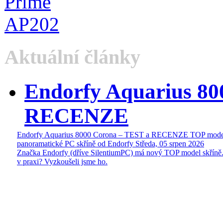
Aktuální články
Endorfy Aquarius 80
RECENZE
Endorfy Aquarius 8000 Corona – TEST a RECENZE TOP mode
panoramatické PC skříně od Endorfy
Středa, 05 srpen 2026
Značka Endorfy (dříve SilentiumPC) má nový TOP model skříně.
v praxi? Vyzkoušeli jsme ho.