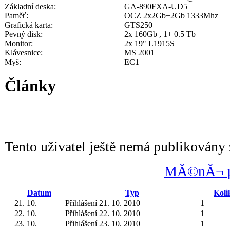
Základní deska:
GA-890FXA-UD5
Paměť:
OCZ 2x2Gb+2Gb 1333Mhz
Grafická karta:
GTS250
Pevný disk:
2x 160Gb , 1+ 0.5 Tb
Monitor:
2x 19" L1915S
Klávesnice:
MS 2001
Myš:
EC1
Články
Tento uživatel ještě nemá publikovány 
MĂ©nĂ¬ po
Datum
Typ
Koli
21. 10.
Přihlášení 21. 10. 2010
1
22. 10.
Přihlášení 22. 10. 2010
1
23. 10.
Přihlášení 23. 10. 2010
1