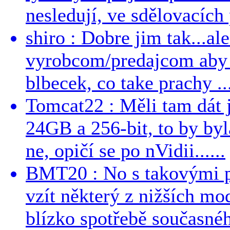
nesledují, ve sdělovacích 
shiro : Dobre jim tak...al
vyrobcom/predajcom aby z
blbecek, co take prachy ..
Tomcat22 : Měli tam dát 
24GB a 256-bit, to by byla
ne, opičí se po nVidii......
BMT20 : No s takovými p
vzít některý z nižších mo
blízko spotřebě současnéh