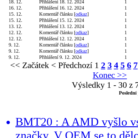
18. 12.
Přihlášení 18. 12. 2024
1
16. 12.
Přihlášení 16. 12. 2024
1
15. 12.
Komentář článku [
odkaz
]
1
15. 12.
Přihlášení 15. 12. 2024
1
13. 12.
Přihlášení 13. 12. 2024
1
12. 12.
Komentář článku [
odkaz
]
1
12. 12.
Přihlášení 12. 12. 2024
1
9. 12.
Komentář článku [
odkaz
]
1
9. 12.
Komentář článku [
odkaz
]
1
9. 12.
Přihlášení 9. 12. 2024
1
<< Začátek
< Předchozí
1
2
3
4
5
6
7
Konec >>
Výsledky 1 - 30 z 
Poslední
BMT20 : A AMD vyšlo vst
značky. V OEM se to dělo