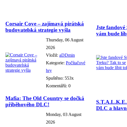
Corsair Cove – zajímavá pirátská
Jste fandové 
budovatelská strategie vyšla
vám bude líbi
Thursday, 06 August
2026
Vložil:
aDDmin
Kategorie:
Počítačové
hry
Spuštěno: 553x
Komentářů: 0
Mafia: The Old Country se dočká
S.T.A.L.K.E.
příběhového DLC!
DLC a hlavně
Monday, 03 August
2026