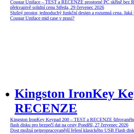
Cougar Uniface – TEST a RECENZE prostorné PC skříně bez 
překvapivě solidní cenu
Středa, 29 červenec 2026
Slušný prostor, jednoduchý funkční design a rozumná cena. Jaká 
Cougar Uniface mid case v praxi?
Kingston IronKey Ke
RECENZE
Kingston IronKey Keypad 200 – TEST a RECENZE šifrované
flash disku pro bezpečí dat na cesty
Pondělí, 27 červenec 2026
Dost možná nejpropracovanější řešení klasického USB Flash disk