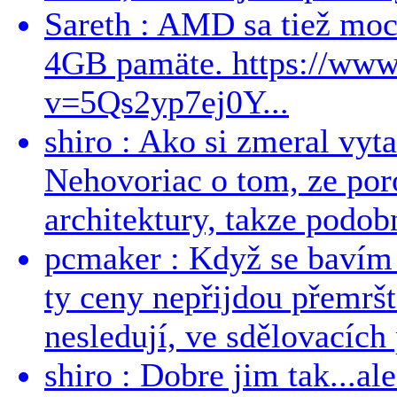
Sareth : AMD sa tiež mo
4GB pamäte. https://ww
v=5Qs2yp7ej0Y...
shiro : Ako si zmeral vyt
Nehovoriac o tom, ze por
architektury, takze podob
pcmaker : Když se bavím
ty ceny nepřijdou přemršt
nesledují, ve sdělovacích 
shiro : Dobre jim tak...al