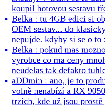
koupil hotovou sestavu tře
Belka : tu 4GB edici si o
OEM sestav... do klasick
nepujde. kdyby si se o to 
Belka : pokud mas mozno
vyrobce co ma ceny mnohe
neudelas tak defakto tuhle
aDDmin : ano, je to produ
volně nenabízí a RX 9050
trzích, kde už jsou prostě 