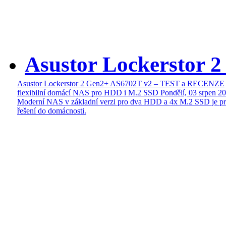
Asustor Lockerstor 
Asustor Lockerstor 2 Gen2+ AS6702T v2 – TEST a RECENZE
flexibilní domácí NAS pro HDD i M.2 SSD
Pondělí, 03 srpen 2
Moderní NAS v základní verzi pro dva HDD a 4x M.2 SSD je pr
řešení do domácnosti.