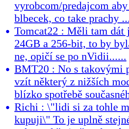
vyrobcom/predajcom aby z
blbecek, co take prachy ..
Tomcat22 : Měli tam dát 
24GB a 256-bit, to by byla
ne, opičí se po nVidii......
BMT20 : No s takovými p
vzít některý z nižších mo
blízko spotřebě současnéh
Richi : \"lidi si za tohle
kupuji\" To je uplně stejn