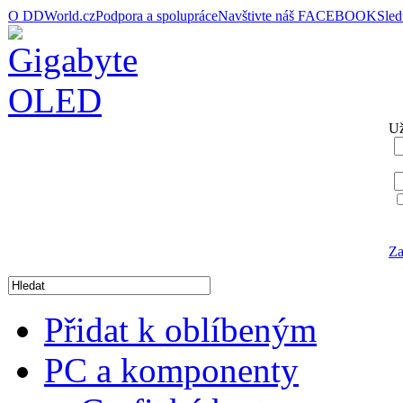
O DDWorld.cz
Podpora a spolupráce
Navštivte náš FACEBOOK
Sle
Už
Za
Přidat k oblíbeným
PC a komponenty