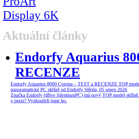
Aktuální články
Endorfy Aquarius 80
RECENZE
Endorfy Aquarius 8000 Corona – TEST a RECENZE TOP mode
panoramatické PC skříně od Endorfy
Středa, 05 srpen 2026
Značka Endorfy (dříve SilentiumPC) má nový TOP model skříně.
v praxi? Vyzkoušeli jsme ho.