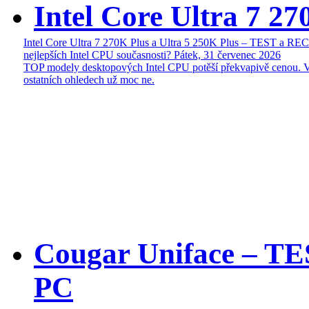
Intel Core Ultra 7 27
Intel Core Ultra 7 270K Plus a Ultra 5 250K Plus – TEST a R
nejlepších Intel CPU současnosti?
Pátek, 31 červenec 2026
TOP modely desktopových Intel CPU potěší překvapivě cenou. 
ostatních ohledech už moc ne.
Cougar Uniface – T
PC