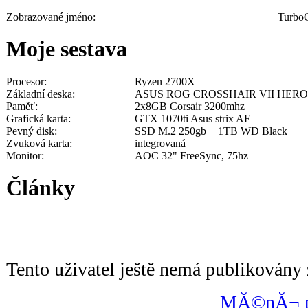
Zobrazované jméno:
Turbo
Moje sestava
Procesor:
Ryzen 2700X
Základní deska:
ASUS ROG CROSSHAIR VII HERO
Paměť:
2x8GB Corsair 3200mhz
Grafická karta:
GTX 1070ti Asus strix AE
Pevný disk:
SSD M.2 250gb + 1TB WD Black
Zvuková karta:
integrovaná
Monitor:
AOC 32" FreeSync, 75hz
Články
Tento uživatel ještě nemá publikovány 
MĂ©nĂ¬ po