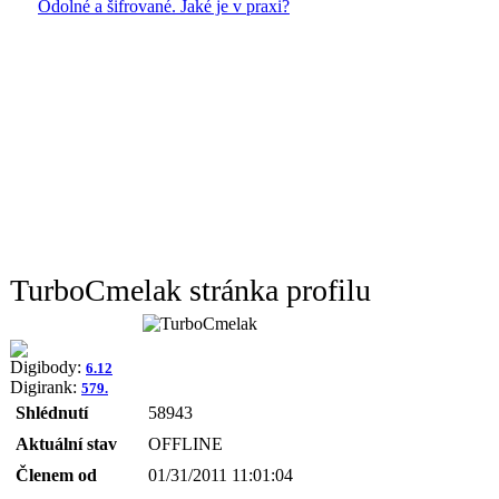
Odolné a šifrované. Jaké je v praxi?
TurboCmelak stránka profilu
Digibody:
6.12
Digirank:
579.
Shlédnutí
58943
Aktuální stav
OFFLINE
Členem od
01/31/2011 11:01:04