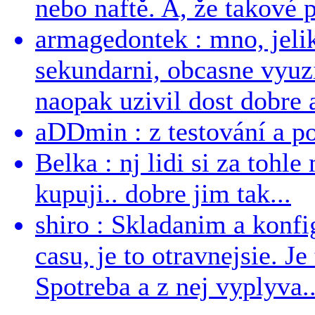
nebo naftě. A, že takové p
armagedontek : mno, jeli
sekundarni, obcasne vyuzi
naopak uzivil dost dobre a
aDDmin : z testování a pou
Belka : nj lidi si za tohl
kupuji.. dobre jim tak...
shiro : Skladanim a konfi
casu, je to otravnejsie. Je
Spotreba a z nej vyplyva..