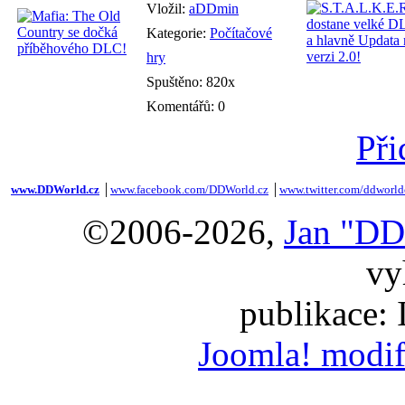
Vložil:
aDDmin
Kategorie:
Počítačové
hry
Spuštěno: 820x
Komentářů: 0
Při
www.DDWorld.cz
│
www.facebook.com/DDWorld.cz
│
www.twitter.com/ddworld
©2006-2026,
Jan "DD
vy
publikace:
Joomla! modif