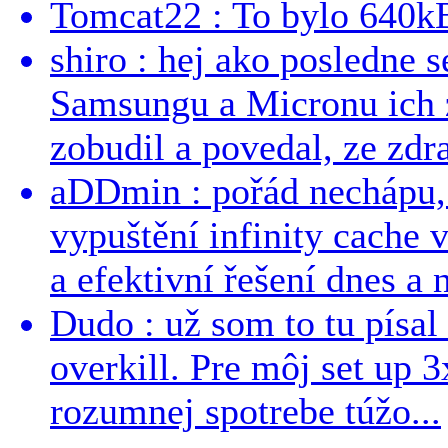
Tomcat22 : To bylo 640kB
shiro : hej ako posledne 
Samsungu a Micronu ich 
zobudil a povedal, ze zdra
aDDmin : pořád nechápu, 
vypuštění infinity cache v
a efektivní řešení dnes a n
Dudo : už som to tu písal 
overkill. Pre môj set up 
rozumnej spotrebe túžo...