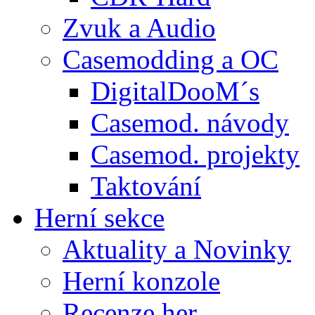
Zvuk a Audio
Casemodding a OC
DigitalDooM´s
Casemod. návody
Casemod. projekty
Taktování
Herní sekce
Aktuality a Novinky
Herní konzole
Recenze her