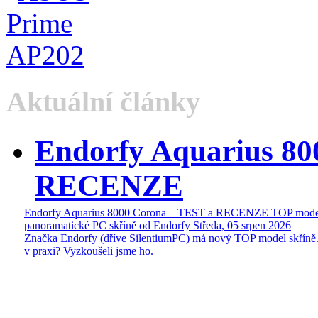
Aktuální články
Endorfy Aquarius 80
RECENZE
Endorfy Aquarius 8000 Corona – TEST a RECENZE TOP mode
panoramatické PC skříně od Endorfy
Středa, 05 srpen 2026
Značka Endorfy (dříve SilentiumPC) má nový TOP model skříně.
v praxi? Vyzkoušeli jsme ho.