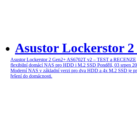
Asustor Lockerstor 
Asustor Lockerstor 2 Gen2+ AS6702T v2 – TEST a RECENZE
flexibilní domácí NAS pro HDD i M.2 SSD
Pondělí, 03 srpen 2
Moderní NAS v základní verzi pro dva HDD a 4x M.2 SSD je pr
řešení do domácnosti.