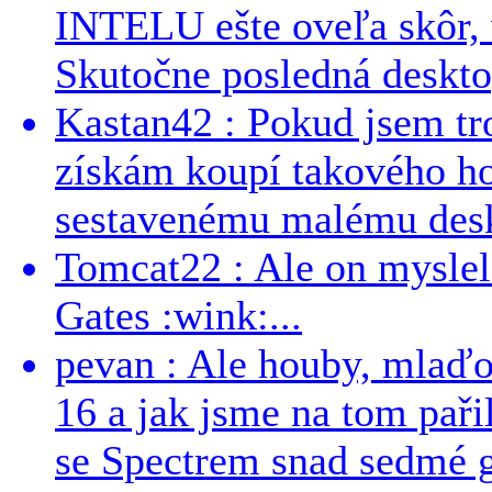
INTELU ešte oveľa skôr,
Skutočne posledná desktop
Kastan42 : Pokud jsem tro
získám koupí takového h
sestavenému malému deskt
Tomcat22 : Ale on myslel 
Gates :wink:...
pevan : Ale houby, mlaď
16 a jak jsme na tom pařil
se Spectrem snad sedmé g