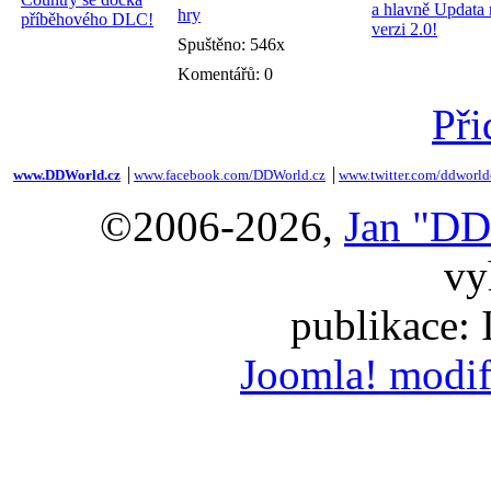
hry
Spuštěno: 546x
Komentářů: 0
Při
www.DDWorld.cz
│
www.facebook.com/DDWorld.cz
│
www.twitter.com/ddworld
©2006-2026,
Jan "DD
vy
publikace:
Joomla! modif