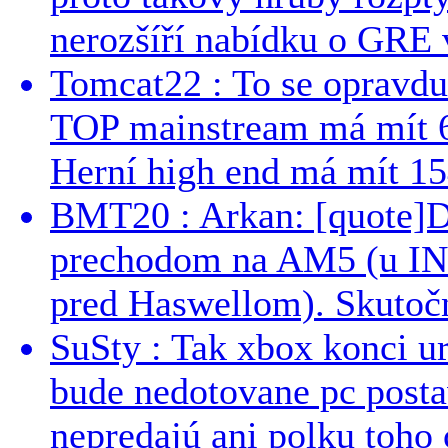
nerozšíří nabídku o GRE v
Tomcat22 : To se opravdu
TOP mainstream má mít 
Herní high end má mít 15
BMT20 : Arkan: [quote]De
prechodom na AM5 (u INT
pred Haswellom). Skutočn
SuSty : Tak xbox konci ur
bude nedotovane pc post
nepredajú ani polku toho c