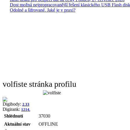
Dost možná nejpropracovanější řešení klasického USB Flash disk
Odolné a šifrované. Jaké je v praxi?
volfiste stránka profilu
Digibody:
2.33
Digirank:
1214.
Shlédnutí
37030
Aktuální stav
OFFLINE