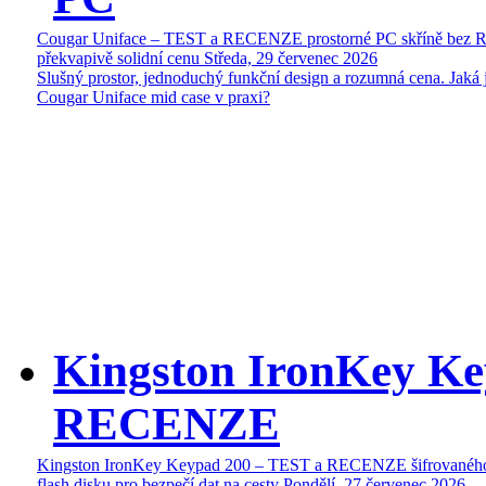
Cougar Uniface – TEST a RECENZE prostorné PC skříně bez 
překvapivě solidní cenu
Středa, 29 červenec 2026
Slušný prostor, jednoduchý funkční design a rozumná cena. Jaká 
Cougar Uniface mid case v praxi?
Kingston IronKey Ke
RECENZE
Kingston IronKey Keypad 200 – TEST a RECENZE šifrované
flash disku pro bezpečí dat na cesty
Pondělí, 27 červenec 2026