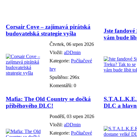
Corsair Cove – zajímavá pirátská
Jste fandové 
budovatelská strategie vyšla
vám bude líbi
Čtvrtek, 06 srpen 2026
Vložil:
aDDmin
Kategorie:
Počítačové
hry
Spuštěno: 296x
Komentářů: 0
Mafia: The Old Country se dočká
S.T.A.L.K.E.
příběhového DLC!
DLC a hlavně
Pondělí, 03 srpen 2026
Vložil:
aDDmin
Kategorie:
Počítačové