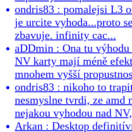
ondris83 : pomalejsi L3 o
je urcite vyhoda...proto 
zbavuje. infinity cac...
aDDmin : Ona tu výhodu a
NV karty mají méně efekt
mnohem vyšší propustnost
ondris83 : nikoho to trapi
nesmyslne tvrdi, ze amd m
nejakou vyhodou nad NV, 
Arkan : Desktop definit