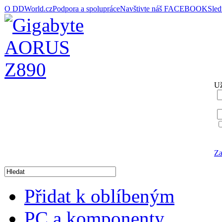
O DDWorld.cz
Podpora a spolupráce
Navštivte náš FACEBOOK
Sle
Už
Za
Přidat k oblíbeným
PC a komponenty