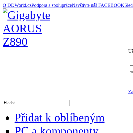
O DDWorld.cz
Podpora a spolupráce
Navštivte náš FACEBOOK
Sle
Už
Za
Přidat k oblíbeným
PC a komponenty