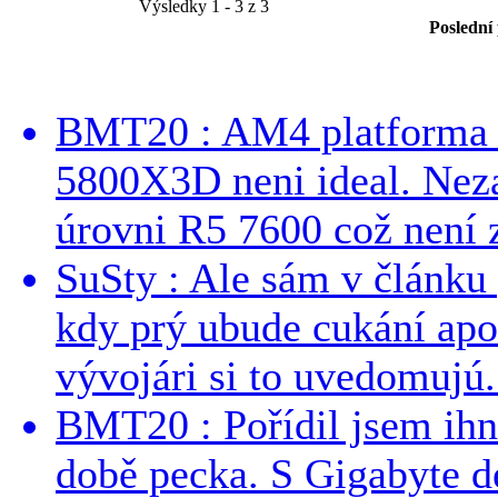
Výsledky 1 - 3 z 3
Poslední
BMT20 : AM4 platforma oh
5800X3D neni ideal. Neza
úrovni R5 7600 což není z
SuSty : Ale sám v článku 
kdy prý ubude cukání apo
vývojári si to uvedomujú..
BMT20 : Pořídil jsem ih
době pecka. S Gigabyte d