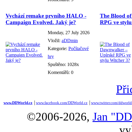
Vychází remake prvního HALO -
The Blood o
Campaign Evolved. Jaký je?
RPG ve stylu
Monday, 27 July 2026
Vložil:
aDDmin
Kategorie:
Počítačové
hry
Spuštěno: 1028x
Komentářů: 0
Při
www.DDWorld.cz
│
www.facebook.com/DDWorld.cz
│
www.twitter.com/ddworld
©2006-2026,
Jan "DD
vy