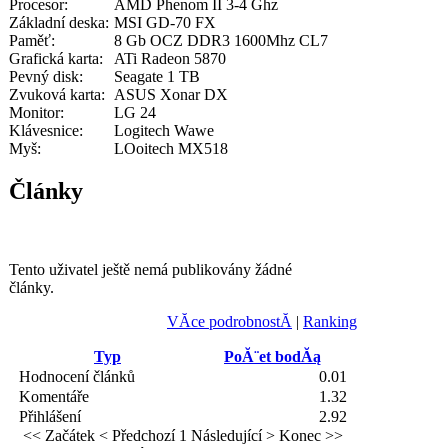
Procesor:
AMD Phenom II 3-4 Ghz
Základní deska:
MSI GD-70 FX
Paměť:
8 Gb OCZ DDR3 1600Mhz CL7
Grafická karta:
ATi Radeon 5870
Pevný disk:
Seagate 1 TB
Zvuková karta:
ASUS Xonar DX
Monitor:
LG 24
Klávesnice:
Logitech Wawe
Myš:
LOoitech MX518
Články
Tento uživatel ještě nemá publikovány žádné
články.
VĂ­ce podrobnostĂ­
|
Ranking
Typ
PoĂ¨et bodĂą
Hodnocení článků
0.01
Komentáře
1.32
Přihlášení
2.92
<< Začátek
< Předchozí
1
Následující >
Konec >>