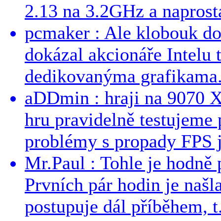
2.13 na 3.2GHz a naprostá
pcmaker : Ale klobouk do
dokázal akcionáře Intelu 
dedikovanýma grafikama..
aDDmin : hraji na 9070 XT
hru pravidelně testujeme
problémy s propady FPS j
Mr.Paul : Tohle je hodně 
Prvních pár hodin je našl
postupuje dál příběhem, t.