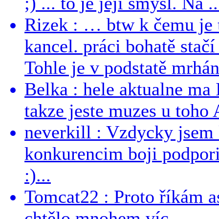
;) ... to je její smysl. Na ..
Rizek : … btw k čemu je
kancel. práci bohatě stač
Tohle je v podstatě mrhání
Belka : hele aktualne ma I
takze jeste muzes u toho 
neverkill : Vzdycky jse
konkurencim boji podporil 
:)...
Tomcat22 : Proto říkám a
chtělo mnohem víc......