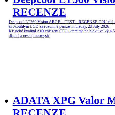
RECENZE
Deepcool LT360 Vision ARGB – TEST a RECENZE CPU chlad
širokoúhlým LCD za rozumné peníze
Thursday, 23 July 2026
Klasické kvalitní AiO chlazení CPU, které ma na bloku velký 4
displej a nestojí nesmysl?
ADATA XPG Valor M
RECENZE