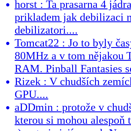
horst : Ta prasarna 4 jád
prikladem jak debilizaci
debilizatori....
Tomcat22 : Jo to byly č
80MHz a v tom nějakou T
RAM. Pinball Fantasies se
Rizek : V chudších zemích
GPU....
aDDmin : protože v chudší
kterou si mohou alespoň 