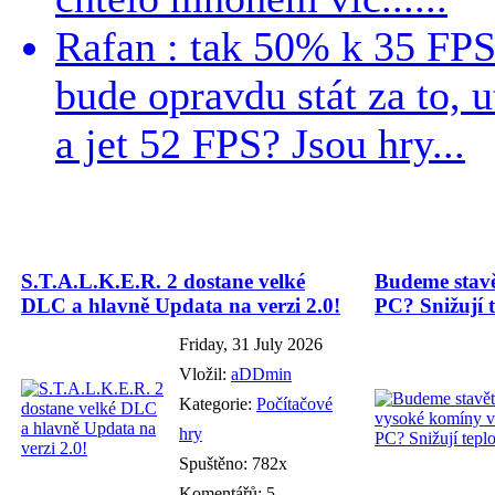
Rafan : tak 50% k 35 FPS 
bude opravdu stát za to, 
a jet 52 FPS? Jsou hry...
S.T.A.L.K.E.R. 2 dostane velké
Budeme stavě
DLC a hlavně Updata na verzi 2.0!
PC? Snižují t
Friday, 31 July 2026
Vložil:
aDDmin
Kategorie:
Počítačové
hry
Spuštěno: 782x
Komentářů: 5