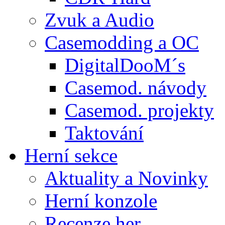
Zvuk a Audio
Casemodding a OC
DigitalDooM´s
Casemod. návody
Casemod. projekty
Taktování
Herní sekce
Aktuality a Novinky
Herní konzole
Recenze her