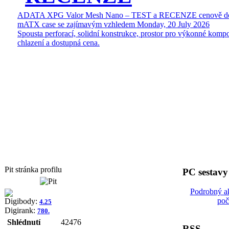
ADATA XPG Valor Mesh Nano – TEST a RECENZE cenově do
mATX case se zajímavým vzhledem
Monday, 20 July 2026
Spousta perforací, solidní konstrukce, prostor pro výkonné kompo
chlazení a dostupná cena.
Pit stránka profilu
PC sestav
Podrobný a
poč
Digibody:
4.25
Digirank:
780.
Shlédnutí
42476
RSS