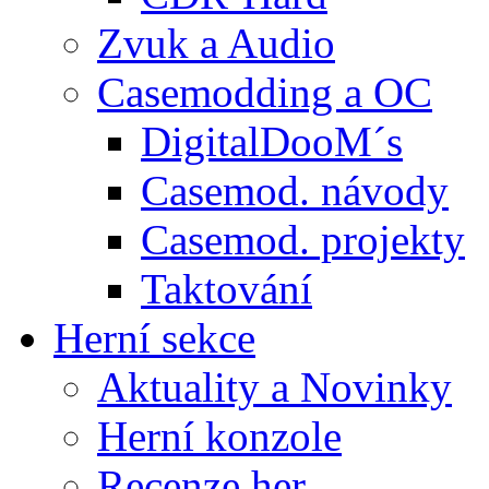
Zvuk a Audio
Casemodding a OC
DigitalDooM´s
Casemod. návody
Casemod. projekty
Taktování
Herní sekce
Aktuality a Novinky
Herní konzole
Recenze her