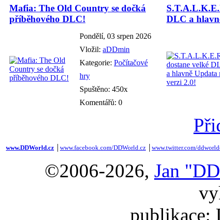
Mafia: The Old Country se dočká
S.T.A.L.K.E.
příběhového DLC!
DLC a hlavně
Pondělí, 03 srpen 2026
Vložil:
aDDmin
Kategorie:
Počítačové
hry
Spuštěno: 450x
Komentářů: 0
Při
www.DDWorld.cz
│
www.facebook.com/DDWorld.cz
│
www.twitter.com/ddworld
©2006-2026,
Jan "DD
vy
publikace: