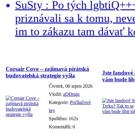
SuSty : Po tých lgbtiQ++
priznávali sa k tomu, nev
im to zákazu tam dávať ko
Corsair Cove – zajímavá pirátská
Jste fandové 
budovatelská strategie vyšla
vám bude líbi
Čtvrtek, 06 srpen 2026
Vložil:
aDDmin
Kategorie:
Počítačové
hry
Spuštěno: 162x
Komentářů: 0