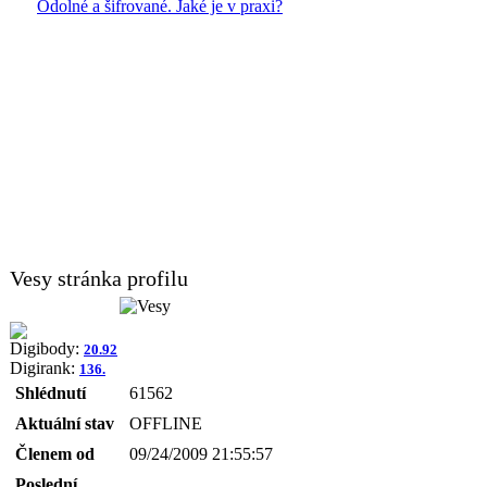
Odolné a šifrované. Jaké je v praxi?
Vesy stránka profilu
Digibody:
20.92
Digirank:
136.
Shlédnutí
61562
Aktuální stav
OFFLINE
Členem od
09/24/2009 21:55:57
Poslední