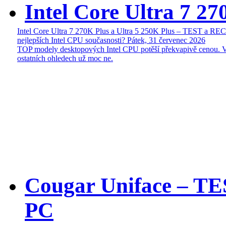
Intel Core Ultra 7 27
Intel Core Ultra 7 270K Plus a Ultra 5 250K Plus – TEST a R
nejlepších Intel CPU současnosti?
Pátek, 31 červenec 2026
TOP modely desktopových Intel CPU potěší překvapivě cenou. 
ostatních ohledech už moc ne.
Cougar Uniface – T
PC