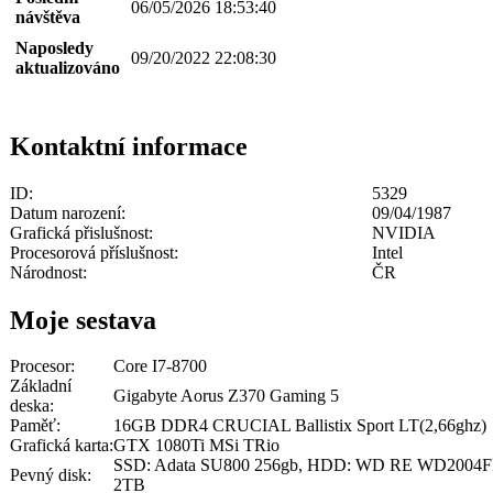
06/05/2026 18:53:40
návštěva
Naposledy
09/20/2022 22:08:30
aktualizováno
Kontaktní informace
ID:
5329
Datum narození:
09/04/1987
Grafická přislušnost:
NVIDIA
Procesorová příslušnost:
Intel
Národnost:
ČR
Moje sestava
Procesor:
Core I7-8700
Základní
Gigabyte Aorus Z370 Gaming 5
deska:
Paměť:
16GB DDR4 CRUCIAL Ballistix Sport LT(2,66ghz)
Grafická karta:
GTX 1080Ti MSi TRio
SSD: Adata SU800 256gb, HDD: WD RE WD2004
Pevný disk:
2TB