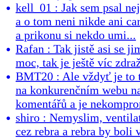
kell_01 : Jak sem psal ne
a o tom neni nikde ani ca
a prikonu si nekdo umi...
Rafan : Tak jistě asi se j
moc, tak je ještě víc zdraž
BMT20 : Ale vždyť je to 
na konkurenčním webu na 
komentářů a je nekomprom
shiro : Nemyslim, ventil
cez rebra a rebra by boli v