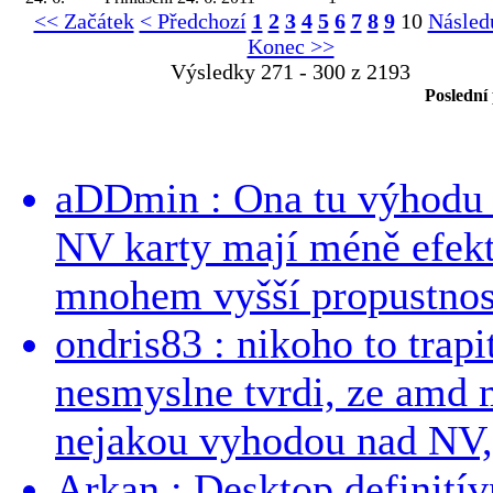
<< Začátek
< Předchozí
1
2
3
4
5
6
7
8
9
10
Následu
Konec >>
Výsledky 271 - 300 z 2193
Poslední
aDDmin : Ona tu výhodu a
NV karty mají méně efekt
mnohem vyšší propustnost
ondris83 : nikoho to trapi
nesmyslne tvrdi, ze amd m
nejakou vyhodou nad NV, 
Arkan : Desktop definit