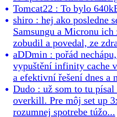
Tomcat22 : To bylo 640kB
shiro : hej ako posledne 
Samsungu a Micronu ich 
zobudil a povedal, ze zdra
aDDmin : pořád nechápu, 
vypuštění infinity cache v
a efektivní řešení dnes a n
Dudo : už som to tu písal 
overkill. Pre môj set up 
rozumnej spotrebe túžo...