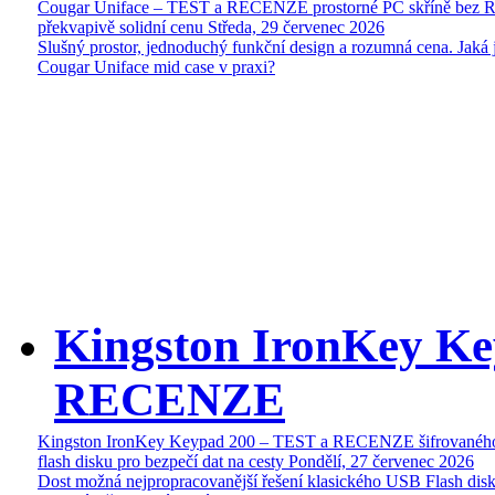
Cougar Uniface – TEST a RECENZE prostorné PC skříně bez 
překvapivě solidní cenu
Středa, 29 červenec 2026
Slušný prostor, jednoduchý funkční design a rozumná cena. Jaká 
Cougar Uniface mid case v praxi?
Kingston IronKey Ke
RECENZE
Kingston IronKey Keypad 200 – TEST a RECENZE šifrované
flash disku pro bezpečí dat na cesty
Pondělí, 27 červenec 2026
Dost možná nejpropracovanější řešení klasického USB Flash disk