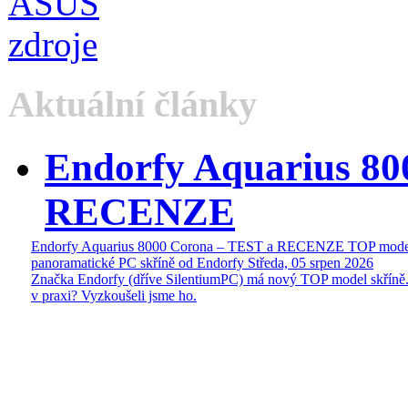
Aktuální články
Endorfy Aquarius 80
RECENZE
Endorfy Aquarius 8000 Corona – TEST a RECENZE TOP mode
panoramatické PC skříně od Endorfy
Středa, 05 srpen 2026
Značka Endorfy (dříve SilentiumPC) má nový TOP model skříně.
v praxi? Vyzkoušeli jsme ho.