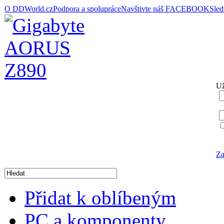
O DDWorld.cz
Podpora a spolupráce
Navštivte náš FACEBOOK
Sle
Už
Za
Přidat k oblíbeným
PC a komponenty