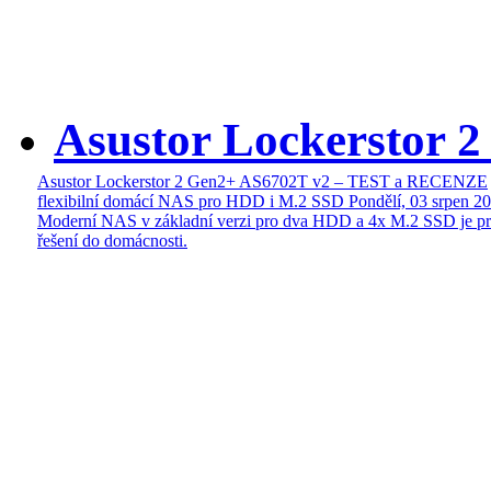
Asustor Lockerstor 
Asustor Lockerstor 2 Gen2+ AS6702T v2 – TEST a RECENZE
flexibilní domácí NAS pro HDD i M.2 SSD
Pondělí, 03 srpen 2
Moderní NAS v základní verzi pro dva HDD a 4x M.2 SSD je pr
řešení do domácnosti.