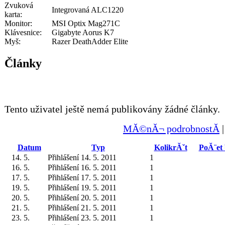
Zvuková
Integrovaná ALC1220
karta:
Monitor:
MSI Optix Mag271C
Klávesnice:
Gigabyte Aorus K7
Myš:
Razer DeathAdder Elite
Články
Tento uživatel ještě nemá publikovány žádné články.
MĂ©nĂ¬ podrobnostĂ­
Datum
Typ
KolikrĂˇt
PoĂ¨et
14. 5.
Přihlášení 14. 5. 2011
1
16. 5.
Přihlášení 16. 5. 2011
1
17. 5.
Přihlášení 17. 5. 2011
1
19. 5.
Přihlášení 19. 5. 2011
1
20. 5.
Přihlášení 20. 5. 2011
1
21. 5.
Přihlášení 21. 5. 2011
1
23. 5.
Přihlášení 23. 5. 2011
1