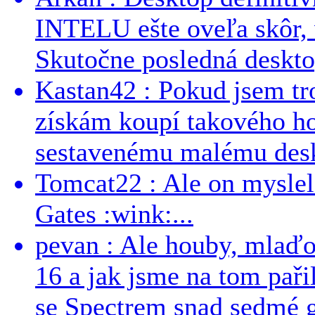
INTELU ešte oveľa skôr,
Skutočne posledná desktop
Kastan42 : Pokud jsem tro
získám koupí takového h
sestavenému malému deskt
Tomcat22 : Ale on myslel 
Gates :wink:...
pevan : Ale houby, mlaď
16 a jak jsme na tom pařil
se Spectrem snad sedmé g