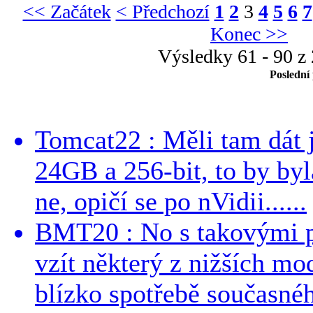
<< Začátek
< Předchozí
1
2
3
4
5
6
7
Konec >>
Výsledky 61 - 90 z
Poslední
Tomcat22 : Měli tam dát 
24GB a 256-bit, to by byla
ne, opičí se po nVidii......
BMT20 : No s takovými p
vzít některý z nižších mo
blízko spotřebě současnéh