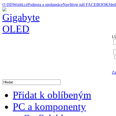
O DDWorld.cz
Podpora a spolupráce
Navštivte náš FACEBOOK
Sle
Už
Za
Přidat k oblíbeným
PC a komponenty