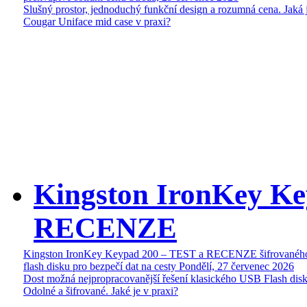
Slušný prostor, jednoduchý funkční design a rozumná cena. Jaká 
Cougar Uniface mid case v praxi?
Kingston IronKey Ke
RECENZE
Kingston IronKey Keypad 200 – TEST a RECENZE šifrované
flash disku pro bezpečí dat na cesty
Pondělí, 27 červenec 2026
Dost možná nejpropracovanější řešení klasického USB Flash disk
Odolné a šifrované. Jaké je v praxi?