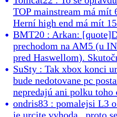
TOP mainstream má mít 
Herní high end má mít 15
BMT20 : Arkan: [quote]De
prechodom na AM5 (u INT
pred Haswellom). Skutočn
SuSty : Tak xbox konci ur
bude nedotovane pc post
nepredajú ani polku toho c
ondris83 : pomalejsi L3 o
je urcite vyhoda...proto 