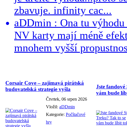
zbavuje. infinity cac...
aDDmin : Ona tu výhodu a
NV karty mají méně efekt
mnohem vyšší propustnost
Corsair Cove – zajímavá pirátská
Jste fandové 
budovatelská strategie vyšla
vám bude líbi
Čtvrtek, 06 srpen 2026
Vložil:
aDDmin
Kategorie:
Počítačové
hry