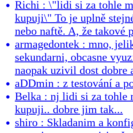
Richi : \"lidi si za tohle
kupuji\" To je uplně stejn
nebo naftě. A, že takové p
armagedontek : mno, jeli
sekundarni, obcasne vyuzi
naopak uzivil dost dobre a
aDDmin : z testování a pou
Belka : nj lidi si za tohl
kupuji.. dobre jim tak...
shiro : Skladanim a konfi