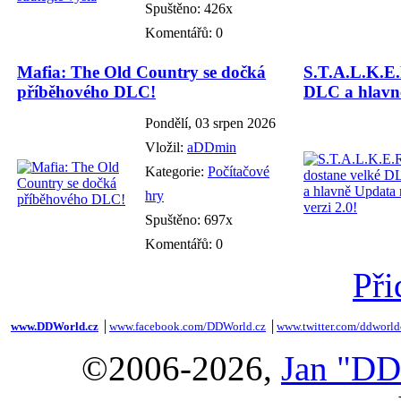
Spuštěno: 426x
Komentářů: 0
Mafia: The Old Country se dočká
S.T.A.L.K.E.
příběhového DLC!
DLC a hlavně
Pondělí, 03 srpen 2026
Vložil:
aDDmin
Kategorie:
Počítačové
hry
Spuštěno: 697x
Komentářů: 0
Při
www.DDWorld.cz
│
www.facebook.com/DDWorld.cz
│
www.twitter.com/ddworld
©2006-2026,
Jan "DD