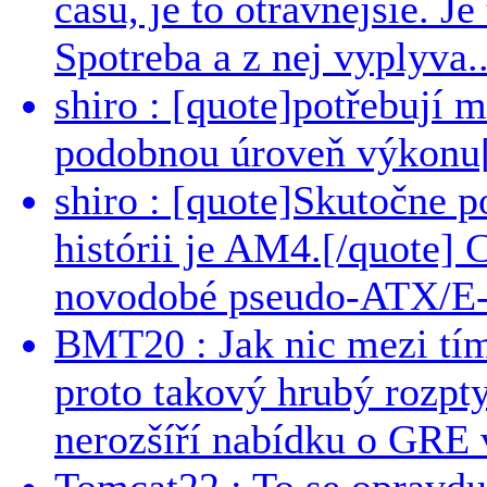
casu, je to otravnejsie. Je
Spotreba a z nej vyplyva..
shiro : [quote]potřebují 
podobnou úroveň výkonu[/
shiro : [quote]Skutočne 
histórii je AM4.[/quote]
novodobé pseudo-ATX/E-
BMT20 : Jak nic mezi tí
proto takový hrubý rozpt
nerozšíří nabídku o GRE v
Tomcat22 : To se opravdu