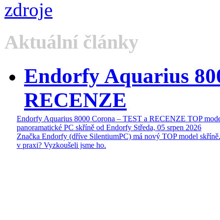
Aktuální články
Endorfy Aquarius 80
RECENZE
Endorfy Aquarius 8000 Corona – TEST a RECENZE TOP mode
panoramatické PC skříně od Endorfy
Středa, 05 srpen 2026
Značka Endorfy (dříve SilentiumPC) má nový TOP model skříně.
v praxi? Vyzkoušeli jsme ho.