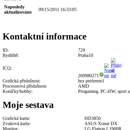
Naposledy
09/15/2011 16:33:05
aktualizováno
Kontaktní informace
ID:
729
Bydliště:
Praha10
ICQ:
269980271
Grafická přislušnost:
bez preferencí
Procesorová příslušnost:
AMD
Koníčky/hobby:
Progaming, PC-HW, sport a 
Moje sestava
Grafická karta:
HD3850
Zvuková karta:
ASUS Xonar DX
Monitor:
LG Flatron L1900R