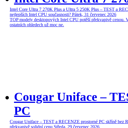
Intel Core Ultra 7 270K Plus a Ultra 5 250K Plus – TEST a R
nejlepších Intel CPU současnosti?
Pátek, 31 červenec 2026
TOP modely desktopových Intel CPU potěší překvapivě cenou. 
ostatních ohledech už moc ne.
Cougar Uniface – T
PC
Cougar Uniface – TEST a RECENZE prostorné PC skříně bez 
překvapivě solidní cenu
Středa, 29 červenec 2026