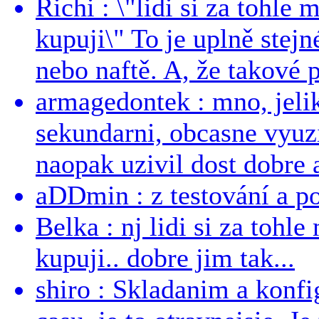
Richi : \"lidi si za tohle
kupuji\" To je uplně stejn
nebo naftě. A, že takové p
armagedontek : mno, jeli
sekundarni, obcasne vyuzi
naopak uzivil dost dobre a
aDDmin : z testování a pou
Belka : nj lidi si za tohl
kupuji.. dobre jim tak...
shiro : Skladanim a konfi