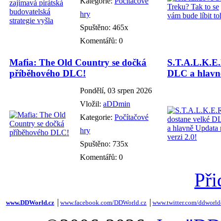
Kategorie:
Počítačové
hry
Spuštěno: 465x
Komentářů: 0
Mafia: The Old Country se dočká
S.T.A.L.K.E.
příběhového DLC!
DLC a hlavně
Pondělí, 03 srpen 2026
Vložil:
aDDmin
Kategorie:
Počítačové
hry
Spuštěno: 735x
Komentářů: 0
Při
www.DDWorld.cz
│
www.facebook.com/DDWorld.cz
│
www.twitter.com/ddworld