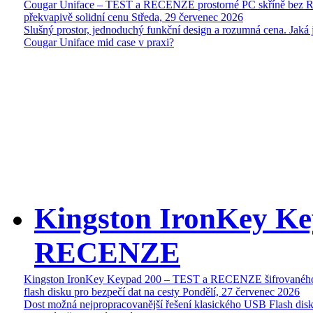
Cougar Uniface – TEST a RECENZE prostorné PC skříně bez 
překvapivě solidní cenu
Středa, 29 červenec 2026
Slušný prostor, jednoduchý funkční design a rozumná cena. Jaká 
Cougar Uniface mid case v praxi?
Kingston IronKey Ke
RECENZE
Kingston IronKey Keypad 200 – TEST a RECENZE šifrované
flash disku pro bezpečí dat na cesty
Pondělí, 27 červenec 2026
Dost možná nejpropracovanější řešení klasického USB Flash disk