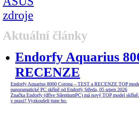
Aktuální články
Endorfy Aquarius 80
RECENZE
Endorfy Aquarius 8000 Corona – TEST a RECENZE TOP mode
panoramatické PC skříně od Endorfy
Středa, 05 srpen 2026
Značka Endorfy (dříve SilentiumPC) má nový TOP model skříně.
v praxi? Vyzkoušeli jsme ho.