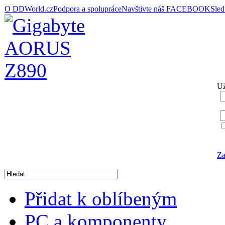
O DDWorld.cz
Podpora a spolupráce
Navštivte náš FACEBOOK
Sle
Už
Za
Přidat k oblíbeným
PC a komponenty