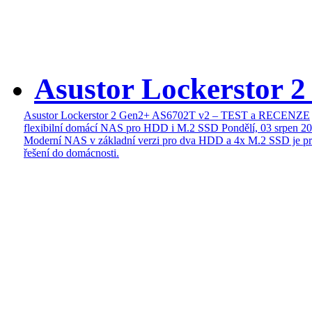
Asustor Lockerstor 
Asustor Lockerstor 2 Gen2+ AS6702T v2 – TEST a RECENZE
flexibilní domácí NAS pro HDD i M.2 SSD
Pondělí, 03 srpen 2
Moderní NAS v základní verzi pro dva HDD a 4x M.2 SSD je pr
řešení do domácnosti.