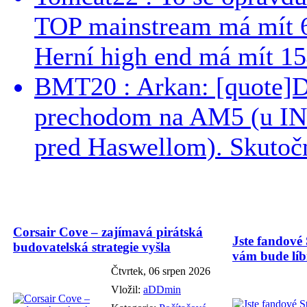
TOP mainstream má mít 
Herní high end má mít 15
BMT20 : Arkan: [quote]De
prechodom na AM5 (u INT
pred Haswellom). Skutočn
Corsair Cove – zajímavá pirátská
Jste fandové 
budovatelská strategie vyšla
vám bude líbi
Čtvrtek, 06 srpen 2026
Vložil:
aDDmin