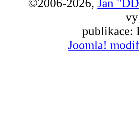
©2006-2026,
Jan "DD
vy
publikace:
Joomla! modif