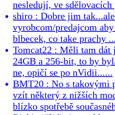
nesledují, ve sdělovacích 
shiro : Dobre jim tak...al
vyrobcom/predajcom aby z
blbecek, co take prachy ..
Tomcat22 : Měli tam dát 
24GB a 256-bit, to by byla
ne, opičí se po nVidii......
BMT20 : No s takovými p
vzít některý z nižších mo
blízko spotřebě současnéh