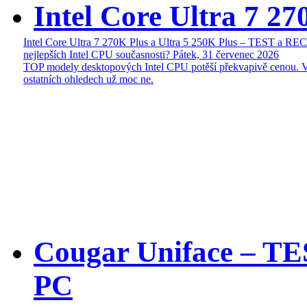
Intel Core Ultra 7 27
Intel Core Ultra 7 270K Plus a Ultra 5 250K Plus – TEST a R
nejlepších Intel CPU současnosti?
Pátek, 31 červenec 2026
TOP modely desktopových Intel CPU potěší překvapivě cenou. 
ostatních ohledech už moc ne.
Cougar Uniface – T
PC