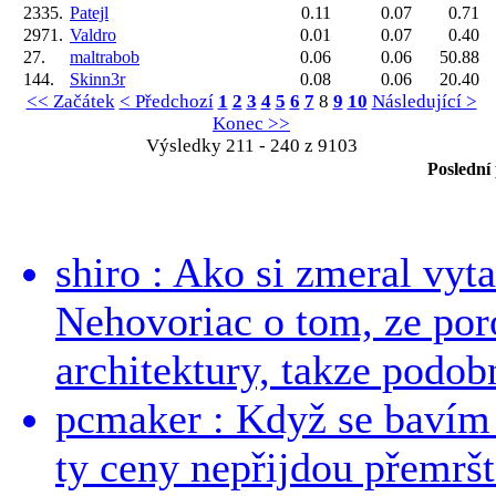
2335.
Patejl
0.11
0.07
0.71
2971.
Valdro
0.01
0.07
0.40
27.
maltrabob
0.06
0.06
50.88
144.
Skinn3r
0.08
0.06
20.40
<< Začátek
< Předchozí
1
2
3
4
5
6
7
8
9
10
Následující >
Konec >>
Výsledky 211 - 240 z 9103
Poslední
shiro : Ako si zmeral vyt
Nehovoriac o tom, ze por
architektury, takze podob
pcmaker : Když se bavím
ty ceny nepřijdou přemršt