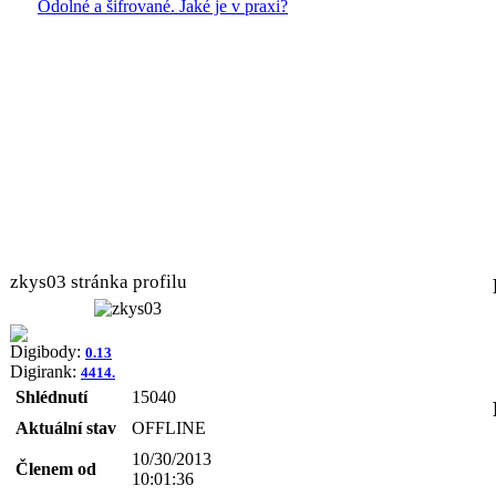
Odolné a šifrované. Jaké je v praxi?
zkys03 stránka profilu
Digibody:
0.13
Digirank:
4414.
Shlédnutí
15040
Aktuální stav
OFFLINE
10/30/2013
Členem od
10:01:36