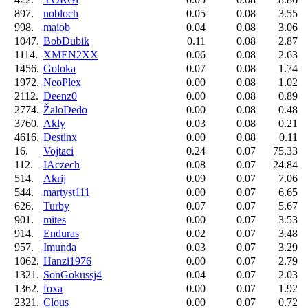
897.
nobloch
0.05
0.08
3.55
998.
maiob
0.04
0.08
3.06
1047.
BobDubik
0.11
0.08
2.87
1114.
XMEN2XX
0.06
0.08
2.63
1456.
Goloka
0.07
0.08
1.74
1972.
NeoPlex
0.00
0.08
1.02
2112.
Deenz0
0.00
0.08
0.89
2774.
ŽaloDedo
0.00
0.08
0.48
3760.
Akly
0.03
0.08
0.21
4616.
Destinx
0.00
0.08
0.11
16.
Vojtaci
0.24
0.07
75.33
112.
IAczech
0.08
0.07
24.84
514.
Akrij
0.09
0.07
7.06
544.
martyst111
0.00
0.07
6.65
626.
Turby
0.07
0.07
5.67
901.
mites
0.00
0.07
3.53
914.
Enduras
0.02
0.07
3.48
957.
Imunda
0.03
0.07
3.29
1062.
Hanzi1976
0.00
0.07
2.79
1321.
SonGokussj4
0.04
0.07
2.03
1362.
foxa
0.00
0.07
1.92
2321.
Clous
0.00
0.07
0.72