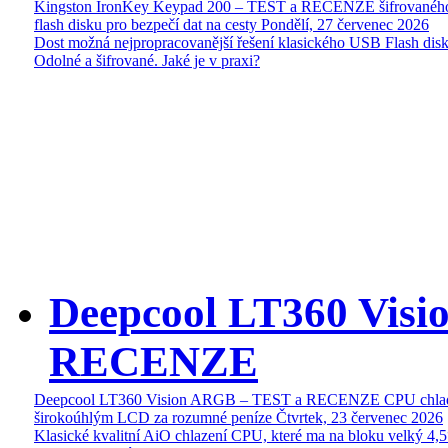
Kingston IronKey Keypad 200 – TEST a RECENZE šifrované
flash disku pro bezpečí dat na cesty
Pondělí, 27 červenec 2026
Dost možná nejpropracovanější řešení klasického USB Flash disk
Odolné a šifrované. Jaké je v praxi?
Deepcool LT360 Vis
RECENZE
Deepcool LT360 Vision ARGB – TEST a RECENZE CPU chlad
širokoúhlým LCD za rozumné peníze
Čtvrtek, 23 červenec 2026
Klasické kvalitní AiO chlazení CPU, které ma na bloku velký 4