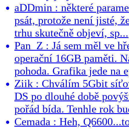
aDDmin : některé parame
psát, protože není jisté, ž
trhu skutečně objeví, sp...
Pan_Z : Já sem měl ve hře
operační 16GB paměti. N
pohoda. Grafika jede na e
Ziik : Chválím 5Gbit síť
DS po dlouhé době povýši
pořád bída. Tenhle rok bud
Cemada : Heh, Q6600...t