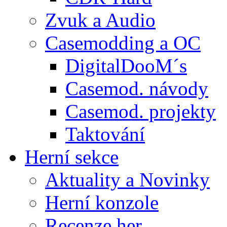
Zvuk a Audio
Casemodding a OC
DigitalDooM´s
Casemod. návody
Casemod. projekty
Taktování
Herní sekce
Aktuality a Novinky
Herní konzole
Recenze her