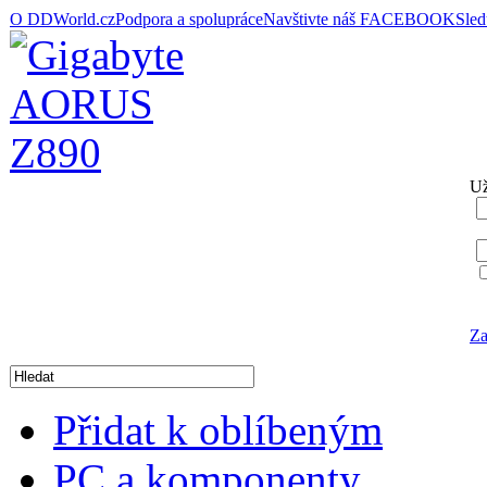
O DDWorld.cz
Podpora a spolupráce
Navštivte náš FACEBOOK
Sle
Už
Za
Přidat k oblíbeným
PC a komponenty