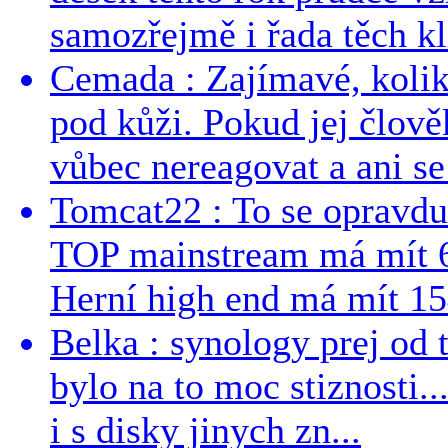
samozřejmě i řada těch kl
Cemada : Zajímavé, kolika
pod kůži. Pokud jej člově
vůbec nereagovat a ani se 
Tomcat22 : To se opravdu
TOP mainstream má mít 
Herní high end má mít 15
Belka : synology prej od t
bylo na to moc stiznosti..
i s disky jinych zn...