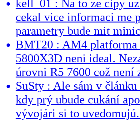
kell_01 : Na to ze cipy u
cekal vice informaci me 
parametry bude mit minici
BMT20 : AM4 platforma oh
5800X3D neni ideal. Neza
úrovni R5 7600 což není z
SuSty : Ale sám v článku 
kdy prý ubude cukání apo
vývojári si to uvedomujú..