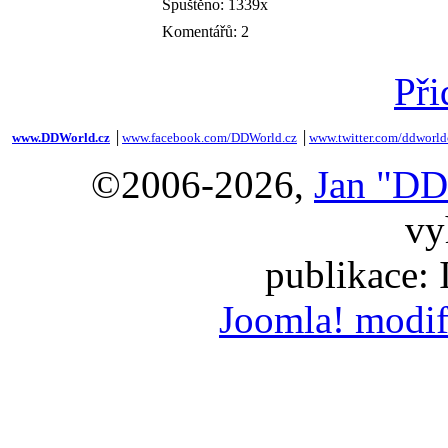
Spuštěno: 1339x
Komentářů: 2
Při
www.DDWorld.cz
│
www.facebook.com/DDWorld.cz
│
www.twitter.com/ddworld
©2006-2026,
Jan "DD
vy
publikace:
Joomla! modif