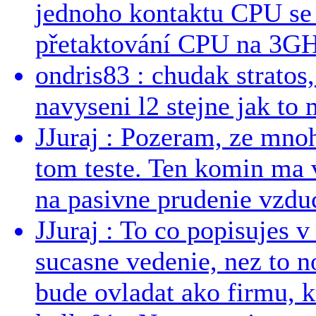
jednoho kontaktu CPU s
přetaktování CPU na 3GHz
ondris83 : chudak stratos,
navyseni l2 stejne jak to 
JJuraj : Pozeram, ze mnoh
tom teste. Ten komin ma 
na pasivne prudenie vzduc
JJuraj : To co popisujes v
sucasne vedenie, nez to 
bude ovladat ako firmu, kt