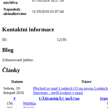
07/10/2024 18:27:30
návštěva
Naposledy
11/19/2016 01:07:44
aktualizováno
Kontaktní informace
ID:
12195
Blog
Zobrazované jméno:
Články
Datum
Název
Sobota, 19
Přechod ze staré Logitech G5 na novou Logitec
listopad 2016
Spectrum – myší evoluce v praxi
#
UÂživatelskĂ© jmĂ©no
Srpe
156.
WinMax