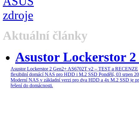
Aktuální články
Asustor Lockerstor 
Asustor Lockerstor 2 Gen2+ AS6702T v2 – TEST a RECENZE
flexibilní domácí NAS pro HDD i M.2 SSD
Pondělí, 03 srpen 2
Moderní NAS v základní verzi pro dva HDD a 4x M.2 SSD je pr
řešení do domácnosti.