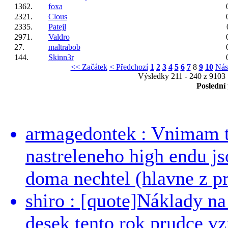
1362.
foxa
2321.
Clous
2335.
Patejl
2971.
Valdro
27.
maltrabob
144.
Skinn3r
<< Začátek
< Předchozí
1
2
3
4
5
6
7
8
9
10
Nás
Výsledky 211 - 240 z 9103
Poslední
armagedontek : Vnimam to
nastreleneho high endu js
doma nechtel (hlavne z pr
shiro : [quote]Náklady n
desek tento rok prudce vzr