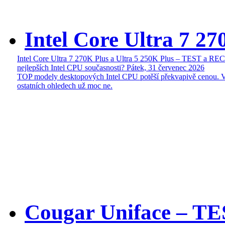
Intel Core Ultra 7 27
Intel Core Ultra 7 270K Plus a Ultra 5 250K Plus – TEST a R
nejlepších Intel CPU současnosti?
Pátek, 31 červenec 2026
TOP modely desktopových Intel CPU potěší překvapivě cenou. 
ostatních ohledech už moc ne.
Cougar Uniface – T