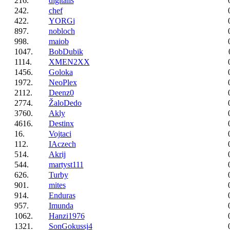
216.
digitalis
242.
chef
422.
YORGi
897.
nobloch
998.
maiob
1047.
BobDubik
1114.
XMEN2XX
1456.
Goloka
1972.
NeoPlex
2112.
Deenz0
2774.
ŽaloDedo
3760.
Akly
4616.
Destinx
16.
Vojtaci
112.
IAczech
514.
Akrij
544.
martyst111
626.
Turby
901.
mites
914.
Enduras
957.
Imunda
1062.
Hanzi1976
1321.
SonGokussj4