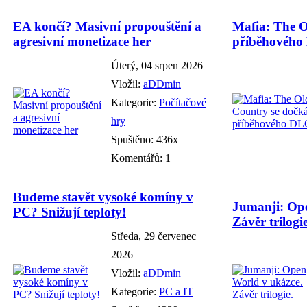
EA končí? Masivní propouštění a
Mafia: The O
agresivní monetizace her
příběhového
Úterý, 04 srpen 2026
Vložil:
aDDmin
Kategorie:
Počítačové
hry
Spuštěno: 436x
Komentářů: 1
Budeme stavět vysoké komíny v
Jumanji: Ope
PC? Snižují teploty!
Závěr trilogie
Středa, 29 červenec
2026
Vložil:
aDDmin
Kategorie:
PC a IT