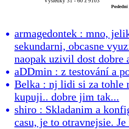
Výsledky 31 - 60 z 9103
Poslední
armagedontek : mno, jeli
sekundarni, obcasne vyuzi
naopak uzivil dost dobre a
aDDmin : z testování a pou
Belka : nj lidi si za tohl
kupuji.. dobre jim tak...
shiro : Skladanim a konfi
casu, je to otravnejsie. Je