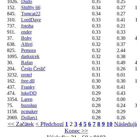
1026.
Dudo
0.35
0.25
152.
Shiffty 66
0.34
0.27
1
845.
Tomcat22
0.34
0.27
310.
LordDave
0.33
0.41
737.
fotoba
0.33
0.21
911.
ender
0.33
0.33
37.
Bohy
0.32
0.30
4
638.
Alferi
0.32
0.37
825.
Pemora
0.32
2.44
1095.
darksicek
0.32
0.38
30.
Rafan
0.31
0.49
4
204.
Česlo Česlič
0.31
0.26
1
3232.
erotel
0.31
0.01
162.
free.dll
0.30
0.30
1
437.
Franky
0.30
0.41
474.
lukeDD
0.29
0.43
3354.
Laren
0.29
0.00
75.
buzuluq
0.28
0.24
3
1158.
pcmaker
0.28
0.29
2069.
Dollars1
0.28
0.26
<< Začátek
< Předchozí
1
2
3
4
5
6
7
8
9
10
Následují
Konec >>