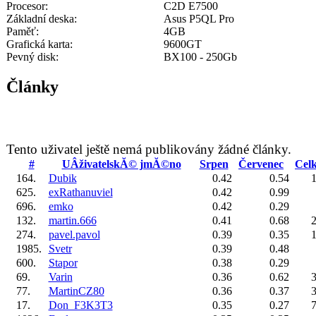
Procesor:
C2D E7500
Základní deska:
Asus P5QL Pro
Paměť:
4GB
Grafická karta:
9600GT
Pevný disk:
BX100 - 250Gb
Články
Tento uživatel ještě nemá publikovány žádné články.
#
UÂživatelskĂ© jmĂ©no
Srpen
Červenec
Cel
164.
Dubik
0.42
0.54
1
625.
exRathanuviel
0.42
0.99
696.
emko
0.42
0.29
132.
martin.666
0.41
0.68
2
274.
pavel.pavol
0.39
0.35
1
1985.
Svetr
0.39
0.48
600.
Stapor
0.38
0.29
69.
Varin
0.36
0.62
3
77.
MartinCZ80
0.36
0.37
3
17.
Don_F3K3T3
0.35
0.27
7