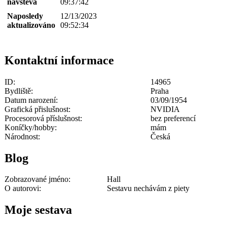
návštěva
09:37:42
Naposledy
12/13/2023
aktualizováno
09:52:34
Kontaktní informace
ID:
14965
Bydliště:
Praha
Datum narození:
03/09/1954
Grafická přislušnost:
NVIDIA
Procesorová příslušnost:
bez preferencí
Koníčky/hobby:
mám
Národnost:
Česká
Blog
Zobrazované jméno:
Hall
O autorovi:
Sestavu nechávám z piety
Moje sestava