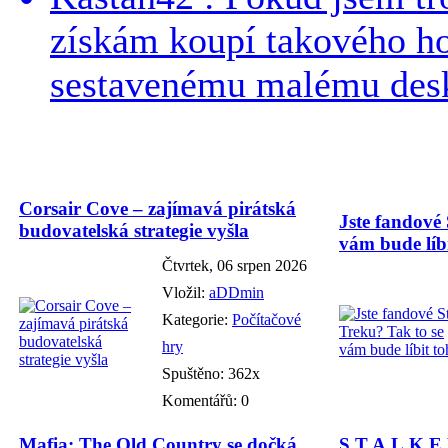
získám koupí takového h
sestavenému malému deskt
Corsair Cove – zajímavá pirátská
Jste fandové 
budovatelská strategie vyšla
vám bude líbi
Čtvrtek, 06 srpen 2026
Vložil:
aDDmin
Kategorie:
Počítačové
hry
Spuštěno: 362x
Komentářů: 0
Mafia: The Old Country se dočká
S.T.A.L.K.E.