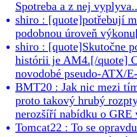
Spotreba a z nej vyplyva..
shiro : [quote]potřebují 
podobnou úroveň výkonu[/
shiro : [quote]Skutočne 
histórii je AM4.[/quote]
novodobé pseudo-ATX/E-
BMT20 : Jak nic mezi tí
proto takový hrubý rozpt
nerozšíří nabídku o GRE v
Tomcat22 : To se opravdu