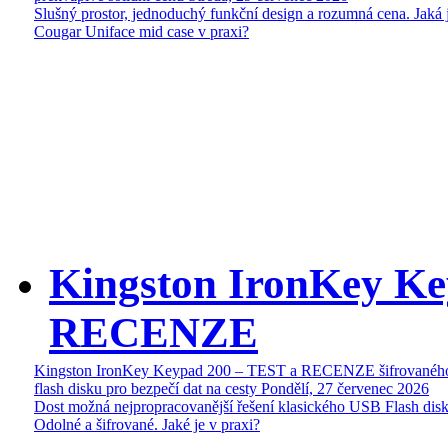
Slušný prostor, jednoduchý funkční design a rozumná cena. Jaká 
Cougar Uniface mid case v praxi?
Kingston IronKey Ke
RECENZE
Kingston IronKey Keypad 200 – TEST a RECENZE šifrované
flash disku pro bezpečí dat na cesty
Pondělí, 27 červenec 2026
Dost možná nejpropracovanější řešení klasického USB Flash disk
Odolné a šifrované. Jaké je v praxi?