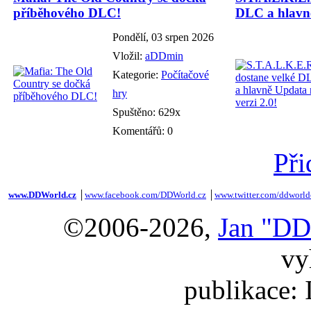
příběhového DLC!
DLC a hlavně
Pondělí, 03 srpen 2026
Vložil:
aDDmin
Kategorie:
Počítačové
hry
Spuštěno: 629x
Komentářů: 0
Při
www.DDWorld.cz
│
www.facebook.com/DDWorld.cz
│
www.twitter.com/ddworld
©2006-2026,
Jan "DD
vy
publikace: