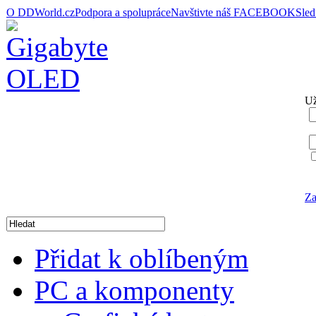
O DDWorld.cz
Podpora a spolupráce
Navštivte náš FACEBOOK
Sle
Už
Za
Přidat k oblíbeným
PC a komponenty