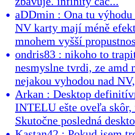
zbavuje. infinity cac...
aDDmin : Ona tu výhodu a
NV karty mají méně efekt
mnohem vyšší propustnost
ondris83 : nikoho to trapi
nesmyslne tvrdi, ze amd m
nejakou vyhodou nad NV, 
Arkan : Desktop definit
INTELU ešte oveľa skôr,
Skutočne posledná desktop
Kastan42 : Pokud jsem tro