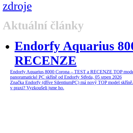
Aktuální články
Endorfy Aquarius 80
RECENZE
Endorfy Aquarius 8000 Corona – TEST a RECENZE TOP mode
panoramatické PC skříně od Endorfy
Středa, 05 srpen 2026
Značka Endorfy (dříve SilentiumPC) má nový TOP model skříně.
v praxi? Vyzkoušeli jsme ho.