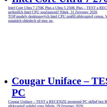
Intel Core Ultra 7 270K Plus a Ultra 5 250K Plus – TEST a R
nejlepších Intel CPU současnosti?
Pátek, 31 červenec 2026
TOP modely desktopových Intel CPU potěší překvapivě cenou. 
ostatních ohledech už moc ne.
Cougar Uniface – T
PC
Cougar Uniface – TEST a RECENZE prostorné PC skříně bez 
překvapivě solidní cenu
Středa, 29 červenec 2026