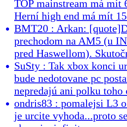
TOP mainstream má mít 
Herní high end má mít 15
BMT20 : Arkan: [quote]De
prechodom na AM5 (u INT
pred Haswellom). Skutočn
SuSty : Tak xbox konci ur
bude nedotovane pc post
nepredajú ani polku toho c
ondris83 : pomalejsi L3 o
je urcite vyhoda...proto 