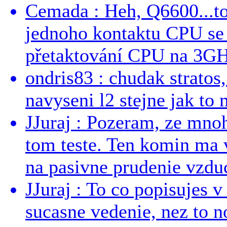
Cemada : Heh, Q6600...t
jednoho kontaktu CPU s
přetaktování CPU na 3GHz
ondris83 : chudak stratos,
navyseni l2 stejne jak to 
JJuraj : Pozeram, ze mnoh
tom teste. Ten komin ma 
na pasivne prudenie vzduc
JJuraj : To co popisujes v
sucasne vedenie, nez to 