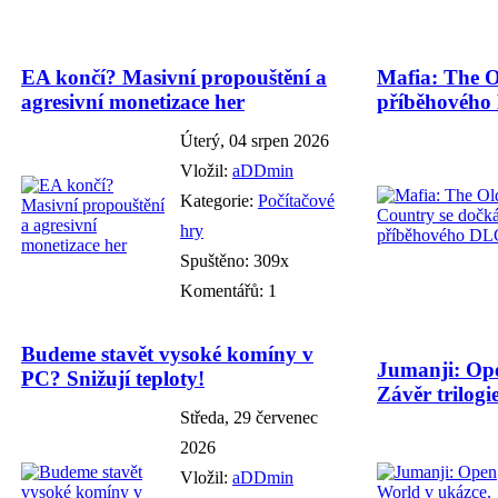
EA končí? Masivní propouštění a
Mafia: The O
agresivní monetizace her
příběhového
Úterý, 04 srpen 2026
Vložil:
aDDmin
Kategorie:
Počítačové
hry
Spuštěno: 309x
Komentářů: 1
Budeme stavět vysoké komíny v
Jumanji: Ope
PC? Snižují teploty!
Závěr trilogie
Středa, 29 červenec
2026
Vložil:
aDDmin