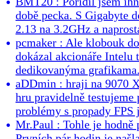
BMT20 : Pořídil jsem ih
době pecka. S Gigabyte d
2.13 na 3.2GHz a naprostá
pcmaker : Ale klobouk do
dokázal akcionáře Intelu 
dedikovanýma grafikama..
aDDmin : hraji na 9070 XT
hru pravidelně testujeme
problémy s propady FPS j
Mr.Paul : Tohle je hodně 
Prvních pár hodin je našl