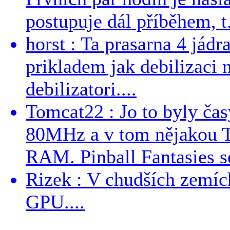
postupuje dál příběhem, t.
horst : Ta prasarna 4 jád
prikladem jak debilizaci
debilizatori....
Tomcat22 : Jo to byly č
80MHz a v tom nějakou T
RAM. Pinball Fantasies se
Rizek : V chudších zemích
GPU....