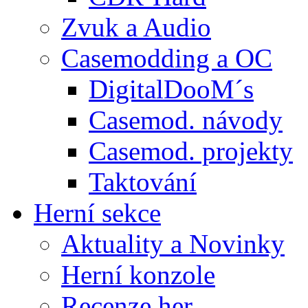
Zvuk a Audio
Casemodding a OC
DigitalDooM´s
Casemod. návody
Casemod. projekty
Taktování
Herní sekce
Aktuality a Novinky
Herní konzole
Recenze her