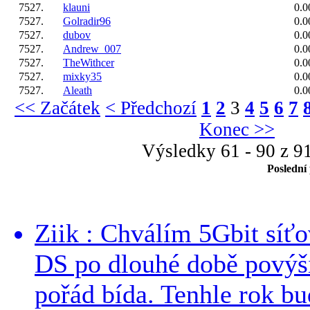
7527.
klauni
0.0
7527.
Golradir96
0.0
7527.
dubov
0.0
7527.
Andrew_007
0.0
7527.
TheWithcer
0.0
7527.
mixky35
0.0
7527.
Aleath
0.0
<< Začátek
< Předchozí
1
2
3
4
5
6
7
Konec >>
Výsledky 61 - 90 z 9
Poslední
Ziik : Chválím 5Gbit síť
DS po dlouhé době povýši
pořád bída. Tenhle rok bud