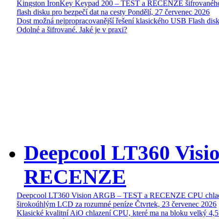
Kingston IronKey Keypad 200 – TEST a RECENZE šifrované
flash disku pro bezpečí dat na cesty
Pondělí, 27 červenec 2026
Dost možná nejpropracovanější řešení klasického USB Flash disk
Odolné a šifrované. Jaké je v praxi?
Deepcool LT360 Vis
RECENZE
Deepcool LT360 Vision ARGB – TEST a RECENZE CPU chlad
širokoúhlým LCD za rozumné peníze
Čtvrtek, 23 červenec 2026
Klasické kvalitní AiO chlazení CPU, které ma na bloku velký 4