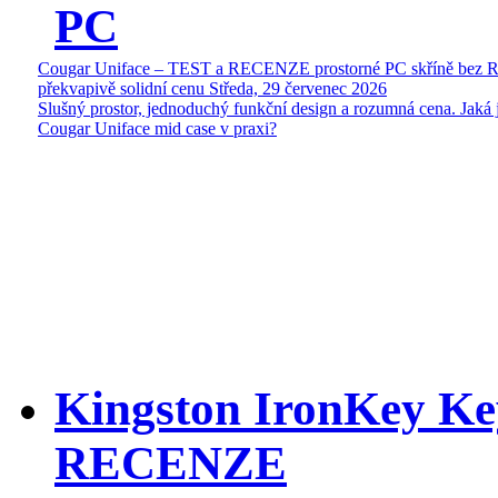
PC
Cougar Uniface – TEST a RECENZE prostorné PC skříně bez 
překvapivě solidní cenu
Středa, 29 červenec 2026
Slušný prostor, jednoduchý funkční design a rozumná cena. Jaká 
Cougar Uniface mid case v praxi?
Kingston IronKey Ke
RECENZE