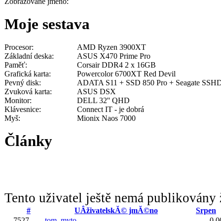
Zobrazované jméno:
Moje sestava
Procesor:
AMD Ryzen 3900XT
Základní deska:
ASUS X470 Prime Pro
Paměť:
Corsair DDR4 2 x 16GB
Grafická karta:
Powercolor 6700XT Red Devil
Pevný disk:
ADATA S11 + SSD 850 Pro + Seagate SSH
Zvuková karta:
ASUS DSX
Monitor:
DELL 32'' QHD
Klávesnice:
Connect IT - je dobrá
Myš:
Mionix Naos 7000
Články
Tento uživatel ještě nemá publikovány 
#
UÂživatelskĂ© jmĂ©no
Srpen
7527.
tom_myto
0.0