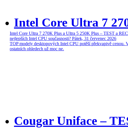
Intel Core Ultra 7 27
Intel Core Ultra 7 270K Plus a Ultra 5 250K Plus – TEST a R
nejlepších Intel CPU současnosti?
Pátek, 31 červenec 2026
TOP modely desktopových Intel CPU potěší překvapivě cenou. 
ostatních ohledech už moc ne.
Cougar Uniface – T