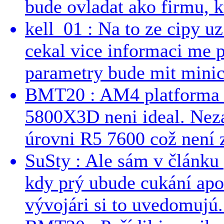
bude ovladat ako firmu, kt
kell_01 : Na to ze cipy u
cekal vice informaci me 
parametry bude mit minici
BMT20 : AM4 platforma oh
5800X3D neni ideal. Neza
úrovni R5 7600 což není z
SuSty : Ale sám v článku 
kdy prý ubude cukání apo
vývojári si to uvedomujú..