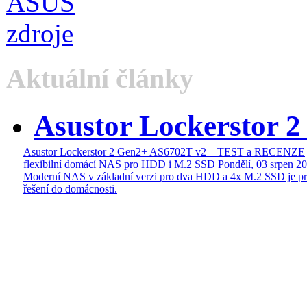
Aktuální články
Asustor Lockerstor 
Asustor Lockerstor 2 Gen2+ AS6702T v2 – TEST a RECENZE
flexibilní domácí NAS pro HDD i M.2 SSD
Pondělí, 03 srpen 2
Moderní NAS v základní verzi pro dva HDD a 4x M.2 SSD je pr
řešení do domácnosti.