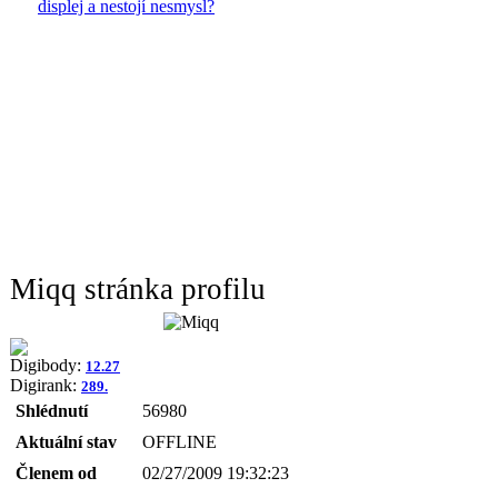
displej a nestojí nesmysl?
Miqq stránka profilu
Digibody:
12.27
Digirank:
289.
Shlédnutí
56980
Aktuální stav
OFFLINE
Členem od
02/27/2009 19:32:23