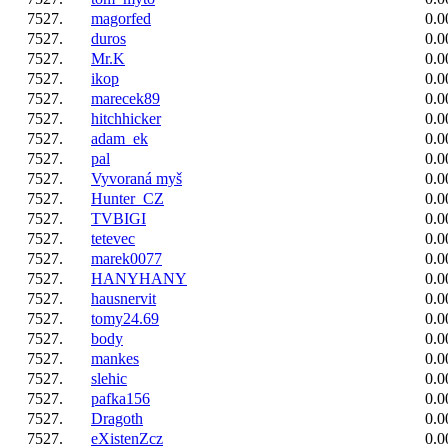
7527.
magorfed
0.0
7527.
duros
0.0
7527.
Mr.K
0.0
7527.
ikop
0.0
7527.
marecek89
0.0
7527.
hitchhicker
0.0
7527.
adam_ek
0.0
7527.
pal
0.0
7527.
Vyvoraná myš
0.0
7527.
Hunter_CZ
0.0
7527.
TVBIGI
0.0
7527.
tetevec
0.0
7527.
marek0077
0.0
7527.
HANYHANY
0.0
7527.
hausnervit
0.0
7527.
tomy24.69
0.0
7527.
body
0.0
7527.
mankes
0.0
7527.
slehic
0.0
7527.
pafka156
0.0
7527.
Dragoth
0.0
7527.
eXistenZcz
0.0