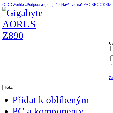
O DDWorld.cz
Podpora a spolupráce
Navštivte náš FACEBOOK
Sle
Už
Za
Přidat k oblíbeným
PC a komponenty