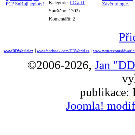
Kategorie:
PC a IT
Spuštěno: 1302x
Komentářů: 2
Při
www.DDWorld.cz
│
www.facebook.com/DDWorld.cz
│
www.twitter.com/ddworld
©2006-2026,
Jan "DD
vy
publikace:
Joomla! modif