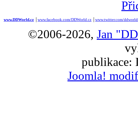
Při
www.DDWorld.cz
│
www.facebook.com/DDWorld.cz
│
www.twitter.com/ddworld
©2006-2026,
Jan "DD
vy
publikace:
Joomla! modif