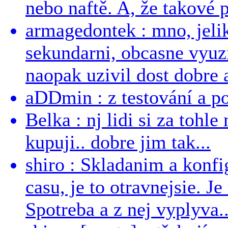
nebo naftě. A, že takové p
armagedontek : mno, jeli
sekundarni, obcasne vyuzi
naopak uzivil dost dobre a
aDDmin : z testování a pou
Belka : nj lidi si za tohl
kupuji.. dobre jim tak...
shiro : Skladanim a konfi
casu, je to otravnejsie. Je
Spotreba a z nej vyplyva..