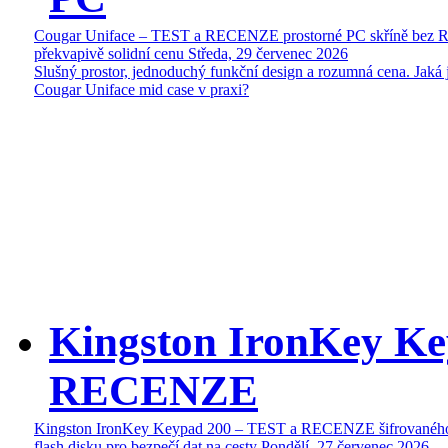
Cougar Uniface – TEST a RECENZE prostorné PC skříně bez 
překvapivě solidní cenu
Středa, 29 červenec 2026
Slušný prostor, jednoduchý funkční design a rozumná cena. Jaká 
Cougar Uniface mid case v praxi?
Kingston IronKey Ke
RECENZE
Kingston IronKey Keypad 200 – TEST a RECENZE šifrované
flash disku pro bezpečí dat na cesty
Pondělí, 27 červenec 2026