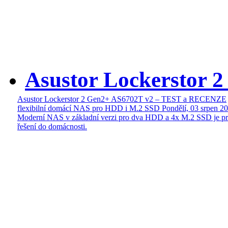
Asustor Lockerstor 
Asustor Lockerstor 2 Gen2+ AS6702T v2 – TEST a RECENZE
flexibilní domácí NAS pro HDD i M.2 SSD
Pondělí, 03 srpen 2
Moderní NAS v základní verzi pro dva HDD a 4x M.2 SSD je pr
řešení do domácnosti.