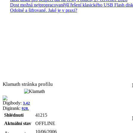
Dost možná nejpropracovanější řešení klasického USB Flash disk
Odolné a šifrované. Jaké je v praxi?
Klamath stránka profilu
Digibody:
3.42
Digirank:
928.
Shlédnutí
41215
Aktuální stav
OFFLINE
10/06/2006