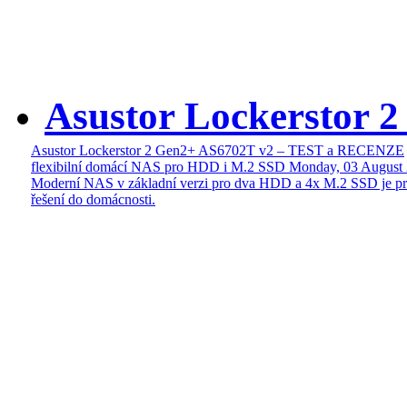
Asustor Lockerstor 
Asustor Lockerstor 2 Gen2+ AS6702T v2 – TEST a RECENZE
flexibilní domácí NAS pro HDD i M.2 SSD
Monday, 03 August
Moderní NAS v základní verzi pro dva HDD a 4x M.2 SSD je pr
řešení do domácnosti.