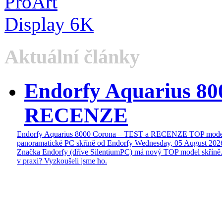
Aktuální články
Endorfy Aquarius 80
RECENZE
Endorfy Aquarius 8000 Corona – TEST a RECENZE TOP mode
panoramatické PC skříně od Endorfy
Wednesday, 05 August 202
Značka Endorfy (dříve SilentiumPC) má nový TOP model skříně.
v praxi? Vyzkoušeli jsme ho.