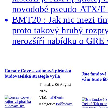
novodobé pseudo-ATX/E-
BMT20 : Jak nic mezi tí
proto takový hrubý rozpt
nerozšíří nabídku o GRE v
Corsair Cove – zajímavá pirátská
Jste fandové 
budovatelská strategie vyšla
vám bude líbi
Thursday, 06 August
2026
Vložil:
aDDmin
Kategorie:
Počítačové