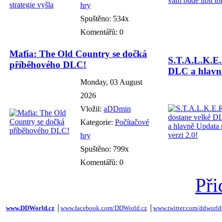
hry
Spuštěno: 534x
Komentářů: 0
Mafia: The Old Country se dočká
S.T.A.L.K.E.
příběhového DLC!
DLC a hlavně
Monday, 03 August
2026
Vložil:
aDDmin
Kategorie:
Počítačové
hry
Spuštěno: 799x
Komentářů: 0
Při
www.DDWorld.cz
│
www.facebook.com/DDWorld.cz
│
www.twitter.com/ddworld