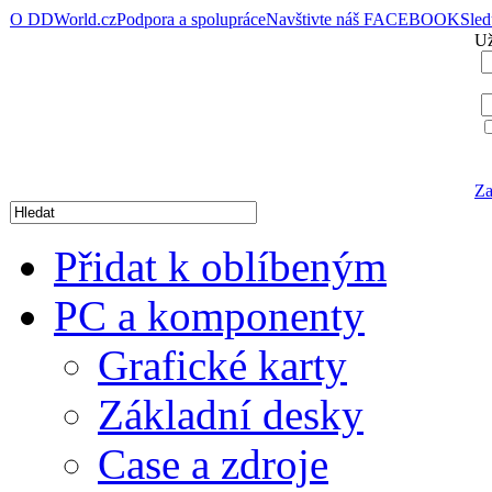
O DDWorld.cz
Podpora a spolupráce
Navštivte náš FACEBOOK
Sle
Už
Za
Přidat k oblíbeným
PC a komponenty
Grafické karty
Základní desky
Case a zdroje