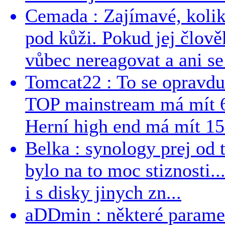
Cemada : Zajímavé, kolika
pod kůži. Pokud jej člově
vůbec nereagovat a ani se 
Tomcat22 : To se opravdu
TOP mainstream má mít 
Herní high end má mít 15
Belka : synology prej od t
bylo na to moc stiznosti..
i s disky jinych zn...
aDDmin : některé parame