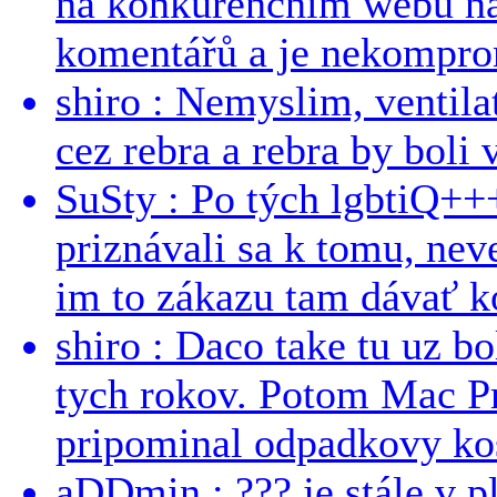
na konkurenčním webu na 
komentářů a je nekomprom
shiro : Nemyslim, ventil
cez rebra a rebra by boli v
SuSty : Po tých lgbtiQ++
priznávali sa k tomu, nev
im to zákazu tam dávať ko
shiro : Daco take tu uz b
tych rokov. Potom Mac Pr
pripominal odpadkovy kos
aDDmin : ??? je stále v pl