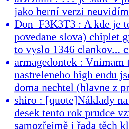
jako herní verzi neuvidíme
Don_F3K3T3 : A kde je te
povedane slova) chiplet g
to vyslo 1346 clankov... ci
armagedontek : Vnimam to
nastreleneho high endu js
doma nechtel (hlavne z pr
shiro : [quote]Náklady n
desek tento rok prudce vzr
samozřejmě i řada těch kl