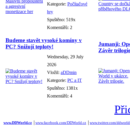
Kategorie:
Počítačové
hry
Spuštěno: 519x
Komentářů: 2
Budeme stavět vysoké komíny v
Jumanji: Ope
PC? Snižují teploty!
Závěr trilogie
Wednesday, 29 July
2026
Vložil:
aDDmin
Kategorie:
PC a IT
Spuštěno: 1381x
Komentářů: 4
Při
www.DDWorld.cz
│
www.facebook.com/DDWorld.cz
│
www.twitter.com/ddworld