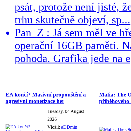
psát, protože není jisté, ž
trhu skutečně objeví, sp...
Pan_Z : Já sem měl ve hře
operační 16GB paměti. N
pohoda. Grafika jede na e
EA končí? Masivní propouštění a
Mafia: The O
agresivní monetizace her
příběhového
Tuesday, 04 August
2026
Vložil:
aDDmin