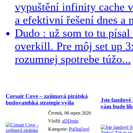
vypuštění infinity cache v
a efektivní řešení dnes a n
Dudo : už som to tu písal 
overkill. Pre môj set up 
rozumnej spotrebe túžo...
Corsair Cove – zajímavá pirátská
Jste fandové 
budovatelská strategie vyšla
vám bude líbi
Čtvrtek, 06 srpen 2026
Vložil:
aDDmin
Kategorie:
Počítačové