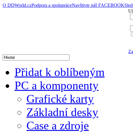
O DDWorld.cz
Podpora a spolupráce
Navštivte náš FACEBOOK
Sle
Už
Za
Přidat k oblíbeným
PC a komponenty
Grafické karty
Základní desky
Case a zdroje