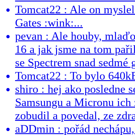
Tomcat22 : Ale on myslel 
Gates :wink:...
pevan : Ale houby, mlaď
16 a jak jsme na tom pařil
se Spectrem snad sedmé g
Tomcat22 : To bylo 640kB
shiro : hej ako posledne 
Samsungu a Micronu ich 
zobudil a povedal, ze zdra
aDDmin : pořád nechápu, 