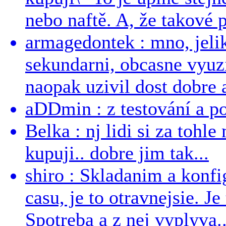
nebo naftě. A, že takové p
armagedontek : mno, jeli
sekundarni, obcasne vyuzi
naopak uzivil dost dobre a
aDDmin : z testování a pou
Belka : nj lidi si za tohl
kupuji.. dobre jim tak...
shiro : Skladanim a konfi
casu, je to otravnejsie. Je
Spotreba a z nej vyplyva..