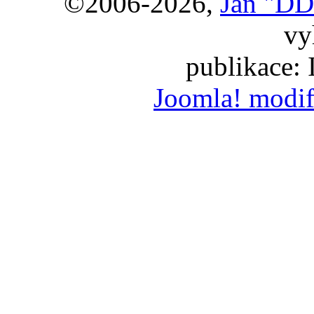
©2006-2026,
Jan "DD
vy
publikace:
Joomla! modif