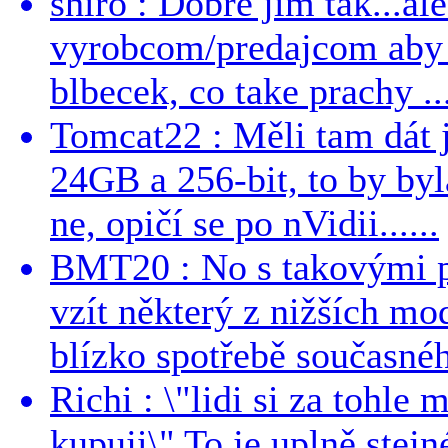
shiro : Dobre jim tak...al
vyrobcom/predajcom aby z
blbecek, co take prachy ..
Tomcat22 : Měli tam dát 
24GB a 256-bit, to by byla
ne, opičí se po nVidii......
BMT20 : No s takovými p
vzít některý z nižších mo
blízko spotřebě současnéh
Richi : \"lidi si za tohle
kupuji\" To je uplně stejn