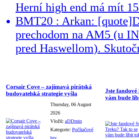
Herní high end má mít 15
BMT20 : Arkan: [quote]De
prechodom na AM5 (u INT
pred Haswellom). Skutočn
Corsair Cove – zajímavá pirátská
Jste fandové 
budovatelská strategie vyšla
vám bude líbi
Thursday, 06 August
2026
Vložil:
aDDmin
Kategorie:
Počítačové
hry