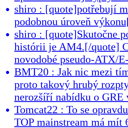
shiro : [quote]potřebují 
podobnou úroveň výkonu[/
shiro : [quote]Skutočne 
histórii je AM4.[/quote]
novodobé pseudo-ATX/E-
BMT20 : Jak nic mezi tí
proto takový hrubý rozpt
nerozšíří nabídku o GRE v
Tomcat22 : To se opravdu
TOP mainstream má mít 