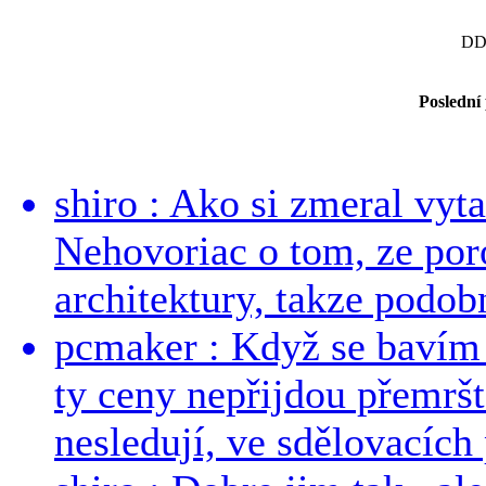
DD
Poslední
shiro : Ako si zmeral vyt
Nehovoriac o tom, ze por
architektury, takze podob
pcmaker : Když se bavím
ty ceny nepřijdou přemršt
nesledují, ve sdělovacích 