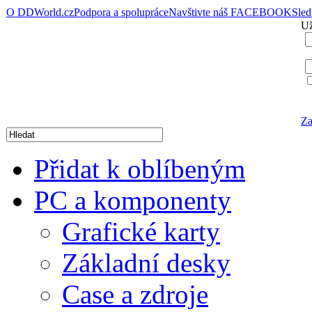
O DDWorld.cz
Podpora a spolupráce
Navštivte náš FACEBOOK
Sle
Už
Za
Přidat k oblíbeným
PC a komponenty
Grafické karty
Základní desky
Case a zdroje