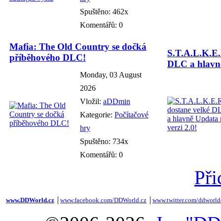
Spuštěno: 462x
Komentářů: 0
Mafia: The Old Country se dočká
S.T.A.L.K.E.
příběhového DLC!
DLC a hlavně
Monday, 03 August
2026
Vložil:
aDDmin
Kategorie:
Počítačové
hry
Spuštěno: 734x
Komentářů: 0
Při
www.DDWorld.cz
│
www.facebook.com/DDWorld.cz
│
www.twitter.com/ddworld