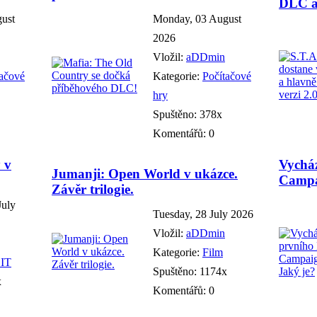
DLC a 
gust
Monday, 03 August
2026
Vložil:
aDDmin
tačové
Kategorie:
Počítačové
hry
Spuštěno: 378x
Komentářů: 0
 v
Vychá
Jumanji: Open World v ukázce.
Campa
Závěr trilogie.
July
Tuesday, 28 July 2026
Vložil:
aDDmin
Kategorie:
Film
 IT
Spuštěno: 1174x
x
Komentářů: 0