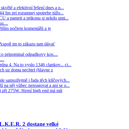
kvělé a efektivní řešení dnes a n...
44 fps pri rozumnej spotrebe túžo...
 CU a pameti a prikonu si nekdo umi...
u....
ětším počtem komentářů a je
. Aspoň im to zákazu tam dávať
co pripominal odpadkovy kos....
...
na 4. Na to vyslo 1346 clankov... ci...
ych uz doma nechtel (hlavne z
ale samozřejmě i řada těch klíčových...
í na něj vůbec nereagovat a ani se o...
 při 275W. Herní high end má mít
L.K.E.R. 2 dostane velké