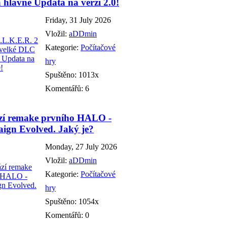
hlavně Updata na verzi 2.0!
Friday, 31 July 2026
Vložil:
aDDmin
Kategorie:
Počítačové
hry
Spuštěno: 1013x
Komentářů: 6
zí remake prvního HALO -
ign Evolved. Jaký je?
Monday, 27 July 2026
Vložil:
aDDmin
Kategorie:
Počítačové
hry
Spuštěno: 1054x
Komentářů: 0