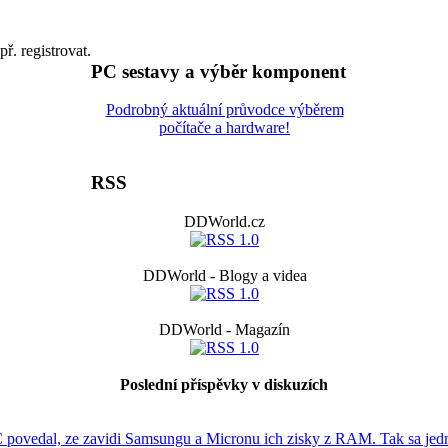
př. registrovat.
PC sestavy a výběr komponent
Podrobný aktuální průvodce výběrem
počítače a hardware!
RSS
DDWorld.cz
DDWorld - Blogy a videa
DDWorld - Magazín
Poslední příspěvky v diskuzích
C povedal, ze zavidi Samsungu a Micronu ich zisky z RAM. Tak sa jedn