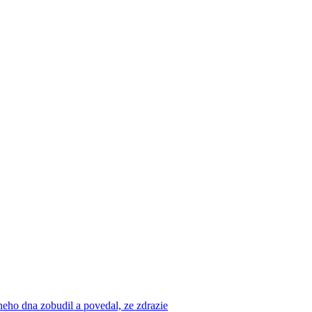
eho dna zobudil a povedal, ze zdrazie