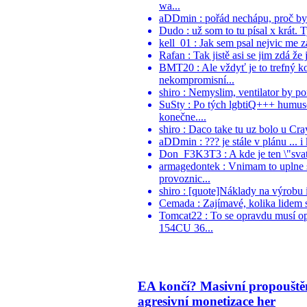
wa...
aDDmin : pořád nechápu, proč by ně
Dudo : už som to tu písal x krát. 
kell_01 : Jak sem psal nejvic me z
Rafan : Tak jistě asi se jim zdá že 
BMT20 : Ale vždyť je to trefný k
nekompromisní...
shiro : Nemyslim, ventilator by po
SuSty : Po tých lgbtiQ+++ humuso
konečne....
shiro : Daco take tu uz bolo u Cr
aDDmin : ??? je stále v plánu ... i
Don_F3K3T3 : A kde je ten \"svaty
armagedontek : Vnimam to uplne st
provoznic...
shiro : [quote]Náklady na výrobu i
Cemada : Zajímavé, kolika lidem se
Tomcat22 : To se opravdu musí o
154CU 36...
EA končí? Masivní propouště
agresivní monetizace her