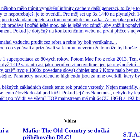
koho mělo trápit vypuštění infinity cache v další generaci, to že je to s
Ty to nepotrebuješ, je to overkill. Pre môj set up 3x 1440 na plynulých 1
ajma to skladani cipletu a o tom neni nikde ani carka. Asi nejake pocty
jich prodávají pořád ještě moc, tak je ještě víc zdraží, aby snížili poptávk
oment. Pokud je dotyčný na konkurenčním webu na první příčce s nejv
mahal vzduchu prudit cez rebra a rebra by boli vertikalne....
ch co vydávali a priznávali sa k tomu, neverím že to môže byt horšie
ay 1 superpocitaca zo 80-tych rokov. Potom Mac Pro z roku 2013. Ten, 
 když TOP variantu asi jako herní verzi neuvidíme, jen jako výpočetní ...
 gral\" (tvoje 1000x povedane slova) chiplet gpu ? Ktore malo byt uz rd
ejne. Parametry nastreleneho high endu jsou za mne overkill, ktery b
 běžných základních desek tento rok prudce vzrostly. Nejen materiály, 
 tento člověk dostal pod kůži. Pokud jej člověk nemusí, nebylo by lepš
pičit po nVidii ve všem? TOP mainstream má mít 64CU 18GB a 192-bit
Videa
ní a
Mafia: The Old Country se dočká
S.T.A.
příběhového DLC!