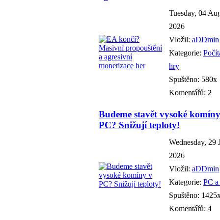
Tuesday, 04 Au
2026
Vložil:
aDDmin
Kategorie:
Počí
hry
Spuštěno: 580x
Komentářů: 2
Budeme stavět vysoké komíny
PC? Snižují teploty!
Wednesday, 29 
2026
Vložil:
aDDmin
Kategorie:
PC a
Spuštěno: 1425
Komentářů: 4