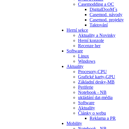
Casemodding a OC
DigitalDooM´s
Casemod. návody
Casemod. projekty
Taktování
Herní sekce
Aktuality a Novinky
Herní konzole
Recenze her
Software
Linux
Windows
Aktuality
Procesory-CPU
Grafické karty-GPU
Základní desky-MB
Periferie
Notebook - NB
ukládání dat-média
Software
Aktuality
Články o webu
Reklama a PR
Mobility
Notebook - NB