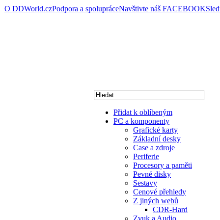
O DDWorld.cz
Podpora a spolupráce
Navštivte náš FACEBOOK
Sle
Přidat k oblíbeným
PC a komponenty
Grafické karty
Základní desky
Case a zdroje
Periferie
Procesory a paměti
Pevné disky
Sestavy
Cenové přehledy
Z jiných webů
CDR-Hard
Zvuk a Audio