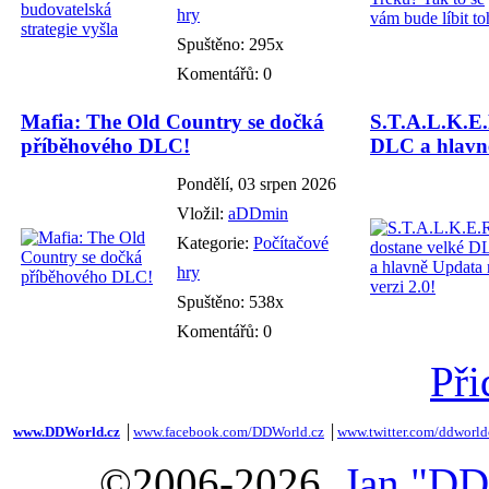
hry
Spuštěno: 295x
Komentářů: 0
Mafia: The Old Country se dočká
S.T.A.L.K.E.
příběhového DLC!
DLC a hlavně
Pondělí, 03 srpen 2026
Vložil:
aDDmin
Kategorie:
Počítačové
hry
Spuštěno: 538x
Komentářů: 0
Při
www.DDWorld.cz
│
www.facebook.com/DDWorld.cz
│
www.twitter.com/ddworld
©2006-2026,
Jan "DD