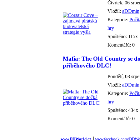
Čtvrtek, 06 srp
Vložil:
aDDmin
Kategorie:
Počí
hry
Spuštěno: 115x
Komentářů: 0
Mafia: The Old Country se d
příběhového DLC!
Pondělí, 03 srp
Vložil:
aDDmin
Kategorie:
Počí
hry
Spuštěno: 434x
Komentářů: 0
www.DDWorld.cz
│
www.facebook.com/DDWor