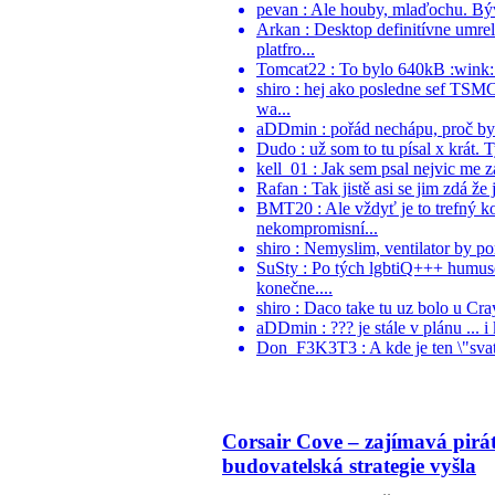
pevan : Ale houby, mlaďochu. Býva
Arkan : Desktop definitívne umr
platfro...
Tomcat22 : To bylo 640kB :wink:.
shiro : hej ako posledne sef TSM
wa...
aDDmin : pořád nechápu, proč by ně
Dudo : už som to tu písal x krát. 
kell_01 : Jak sem psal nejvic me z
Rafan : Tak jistě asi se jim zdá že 
BMT20 : Ale vždyť je to trefný k
nekompromisní...
shiro : Nemyslim, ventilator by po
SuSty : Po tých lgbtiQ+++ humuso
konečne....
shiro : Daco take tu uz bolo u Cr
aDDmin : ??? je stále v plánu ... i
Don_F3K3T3 : A kde je ten \"svaty
Corsair Cove – zajímavá pirá
budovatelská strategie vyšla