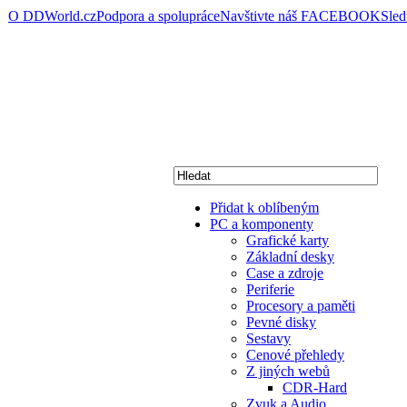
O DDWorld.cz
Podpora a spolupráce
Navštivte náš FACEBOOK
Sle
Přidat k oblíbeným
PC a komponenty
Grafické karty
Základní desky
Case a zdroje
Periferie
Procesory a paměti
Pevné disky
Sestavy
Cenové přehledy
Z jiných webů
CDR-Hard
Zvuk a Audio