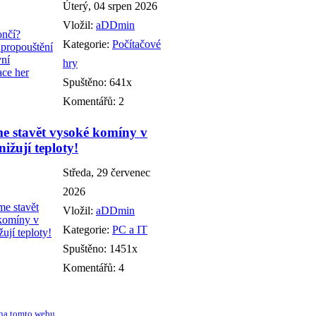
Úterý, 04 srpen 2026
Vložil:
aDDmin
Kategorie:
Počítačové
hry
Spuštěno: 641x
Komentářů: 2
e stavět vysoké komíny v
ižují teploty!
Středa, 29 červenec
2026
Vložil:
aDDmin
Kategorie:
PC a IT
Spuštěno: 1451x
Komentářů: 4
na tomto webu