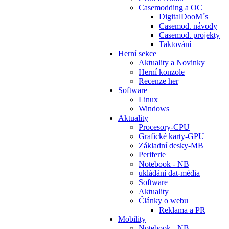
Casemodding a OC
DigitalDooM´s
Casemod. návody
Casemod. projekty
Taktování
Herní sekce
Aktuality a Novinky
Herní konzole
Recenze her
Software
Linux
Windows
Aktuality
Procesory-CPU
Grafické karty-GPU
Základní desky-MB
Periferie
Notebook - NB
ukládání dat-média
Software
Aktuality
Články o webu
Reklama a PR
Mobility
Notebook - NB