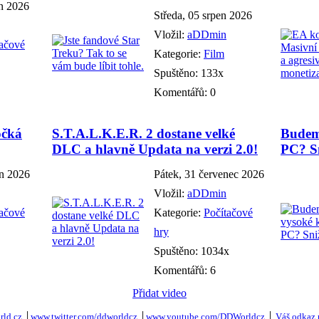
en 2026
Středa, 05 srpen 2026
Vložil:
aDDmin
tačové
Kategorie:
Film
Spuštěno: 133x
Komentářů: 0
očká
S.T.A.L.K.E.R. 2 dostane velké
Budem
DLC a hlavně Updata na verzi 2.0!
PC? Sn
en 2026
Pátek, 31 červenec 2026
Vložil:
aDDmin
tačové
Kategorie:
Počítačové
hry
Spuštěno: 1034x
Komentářů: 6
Přidat video
ld.cz
│
www.twitter.com/ddworldcz
│
www.youtube.com/DDWorldcz
│
Váš odkaz 