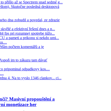
to přišlo až se Spectrem snad sedmé g...
llom). Skutočne posledná desktopová
eho dna zobudil a povedal, ze zdrazie
kvělé a efektivní řešení dnes a n...
44 fps pri rozumnej spotrebe túžo...
 CU a pameti a prikonu si nekdo umi...
u....
ětším počtem komentářů a je
. Aspoň im to zákazu tam dávať
co pripominal odpadkovy kos....
...
na 4. Na to vyslo 1346 clankov... ci...
čí? Masivní propouštění a
vní monetizace her