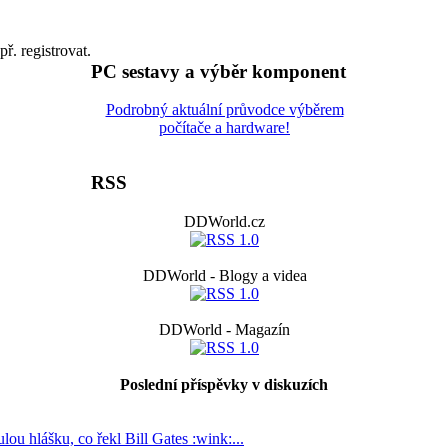
př. registrovat.
PC sestavy a výběr komponent
Podrobný aktuální průvodce výběrem
počítače a hardware!
RSS
DDWorld.cz
DDWorld - Blogy a videa
DDWorld - Magazín
Poslední příspěvky v diskuzích
lou hlášku, co řekl Bill Gates :wink:...