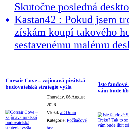
Skutočne posledná desktop
Kastan42 : Pokud jsem tro
získám koupí takového h
sestavenému malému deskt
Corsair Cove – zajímavá pirátská
Jste fandové 
budovatelská strategie vyšla
vám bude líbi
Thursday, 06 August
2026
Vložil:
aDDmin
Kategorie:
Počítačové
hry