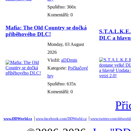
Spuštěno: 366x
Komentářů: 0
Mafia: The Old Country se dočká
S.T.A.L.K.E.
příběhového DLC!
DLC a hlavně
Monday, 03 August
2026
Vložil:
aDDmin
Kategorie:
Počítačové
hry
Spuštěno: 635x
Komentářů: 0
Při
www.DDWorld.cz
│
www.facebook.com/DDWorld.cz
│
www.twitter.com/ddworld