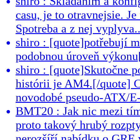
shiro : Skladanim a konfi
casu, je to otravnejsie. Je
Spotreba a z nej vyplyva..
shiro : [quote]potřebují 
podobnou úroveň výkonu[/
shiro : [quote]Skutočne 
histórii je AM4.[/quote]
novodobé pseudo-ATX/E-
BMT20 : Jak nic mezi tí
proto takový hrubý rozpt
nerozšíří nabídku o GRE v