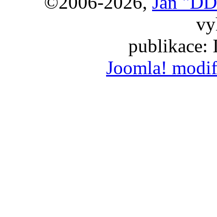
©2006-2026,
Jan "DD
vy
publikace:
Joomla! modif