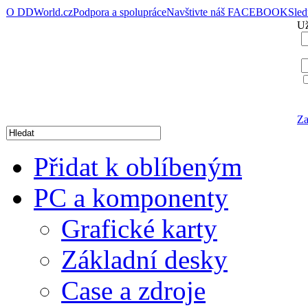
O DDWorld.cz
Podpora a spolupráce
Navštivte náš FACEBOOK
Sle
Už
Za
Přidat k oblíbeným
PC a komponenty
Grafické karty
Základní desky
Case a zdroje