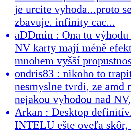
je urcite vyhoda...proto 
zbavuje. infinity cac...
aDDmin : Ona tu výhodu a
NV karty mají méně efekt
mnohem vyšší propustnost
ondris83 : nikoho to trapi
nesmyslne tvrdi, ze amd m
nejakou vyhodou nad NV, 
Arkan : Desktop definit
INTELU ešte oveľa skôr,