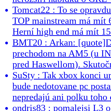
Tomcat22 : To se opravdu
TOP mainstream má mít 
Herní high end má mít 15
BMT20 : Arkan: [quote]De
prechodom na AM5 (u INT
pred Haswellom). Skutočn
SuSty : Tak xbox konci ur
bude nedotovane pc post
nepredajú ani polku toho c
ondris83 : pomalejsi L3 o