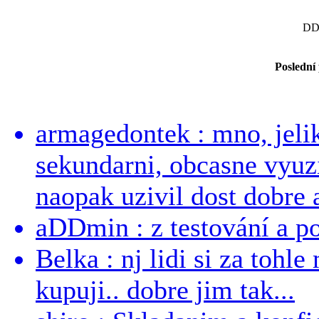
DD
Poslední
armagedontek : mno, jeli
sekundarni, obcasne vyuzi
naopak uzivil dost dobre a
aDDmin : z testování a pou
Belka : nj lidi si za tohl
kupuji.. dobre jim tak...