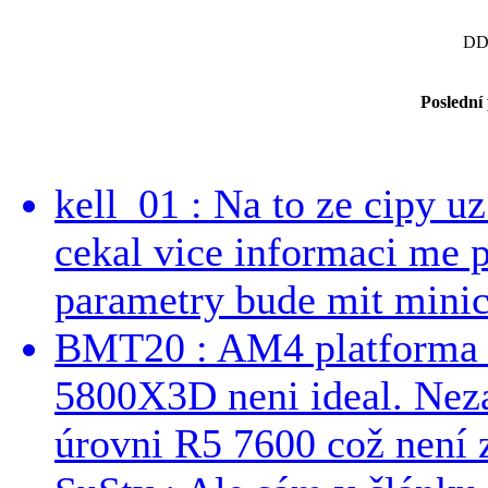
DD
Poslední
kell_01 : Na to ze cipy u
cekal vice informaci me 
parametry bude mit minici
BMT20 : AM4 platforma oh
5800X3D neni ideal. Neza
úrovni R5 7600 což není z