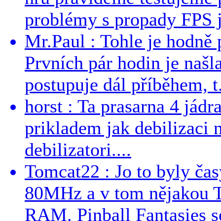
problémy s propady FPS j
Mr.Paul : Tohle je hodně 
Prvních pár hodin je našl
postupuje dál příběhem, t.
horst : Ta prasarna 4 jád
prikladem jak debilizaci
debilizatori....
Tomcat22 : Jo to byly č
80MHz a v tom nějakou T
RAM. Pinball Fantasies se