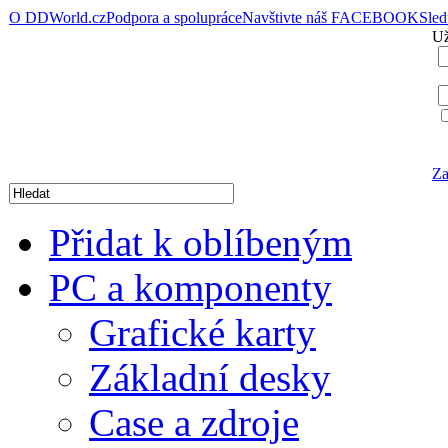
O DDWorld.cz
Podpora a spolupráce
Navštivte náš FACEBOOK
Sle
Už
Za
Přidat k oblíbeným
PC a komponenty
Grafické karty
Základní desky
Case a zdroje