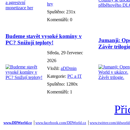
hry
Spuštěno: 231x
Komentářů: 0
Budeme stavět vysoké komíny v
Jumanji: Ope
PC? Snižují teploty!
Závěr trilogie
Středa, 29 červenec
2026
Vložil:
aDDmin
Kategorie:
PC a IT
Spuštěno: 1280x
Komentářů: 1
Při
www.DDWorld.cz
│
www.facebook.com/DDWorld.cz
│
www.twitter.com/ddworld