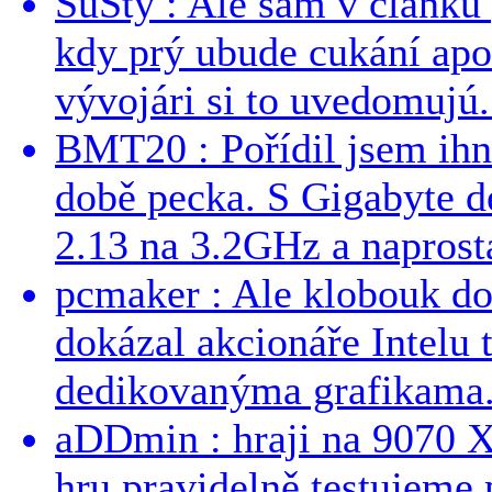
SuSty : Ale sám v článku 
kdy prý ubude cukání apo
vývojári si to uvedomujú..
BMT20 : Pořídil jsem ih
době pecka. S Gigabyte d
2.13 na 3.2GHz a naprostá
pcmaker : Ale klobouk do
dokázal akcionáře Intelu 
dedikovanýma grafikama..
aDDmin : hraji na 9070 XT
hru pravidelně testujeme