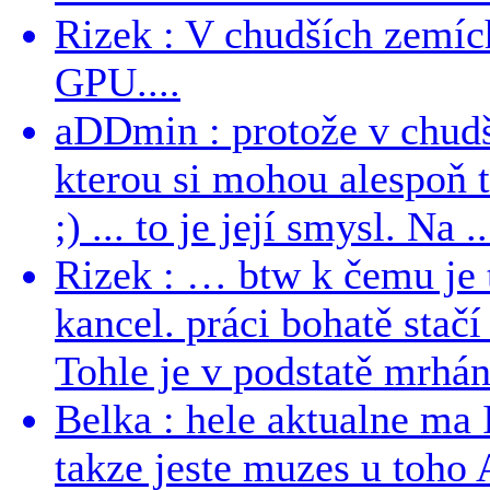
Rizek : V chudších zemích
GPU....
aDDmin : protože v chudší
kterou si mohou alespoň 
;) ... to je její smysl. Na ..
Rizek : … btw k čemu je
kancel. práci bohatě stač
Tohle je v podstatě mrhání
Belka : hele aktualne ma I
takze jeste muzes u toho 