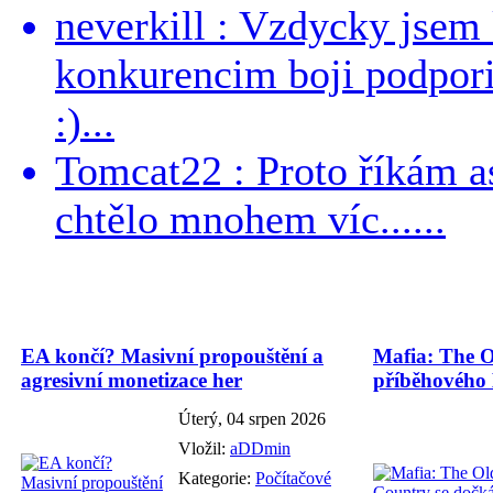
neverkill : Vzdycky jse
konkurencim boji podporil 
:)...
Tomcat22 : Proto říkám a
chtělo mnohem víc......
EA končí? Masivní propouštění a
Mafia: The O
agresivní monetizace her
příběhového
Úterý, 04 srpen 2026
Vložil:
aDDmin
Kategorie:
Počítačové