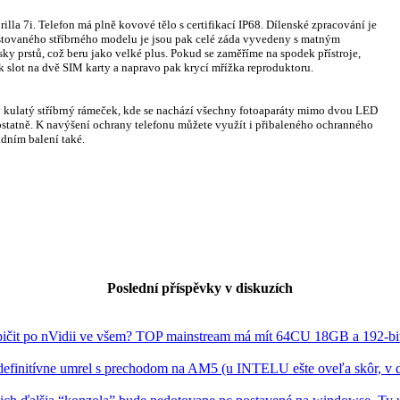
illa 7i. Telefon má plně kovové tělo s certifikací IP68. Dílenské zpracování je
estovaného stříbrného modelu je jsou pak celé záda vyvedeny s matným
ky prstů, což beru jako velké plus. Pokud se zaměříme na spodek přístroje,
k slot na dvě SIM karty a napravo pak krycí mřížka reproduktoru.
 kulatý stříbrný rámeček, kde se nachází všechny fotoaparáty mimo dvou LED
ostatně. K navýšení ochrany telefonu můžete využít i přibaleného ochranného
adním balení také.
Poslední příspěvky v diskuzích
pičit po nVidii ve všem? TOP mainstream má mít 64CU 18GB a 192-bit
efinitívne umrel s prechodom na AM5 (u INTELU ešte oveľa skôr, v 