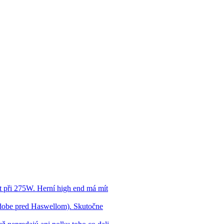
 při 275W. Herní high end má mít
dobe pred Haswellom). Skutočne