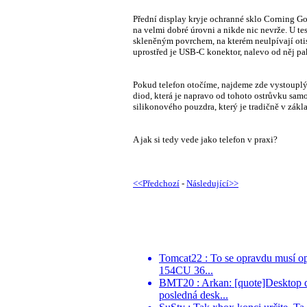
Přední display kryje ochranné sklo Corning Gor
na velmi dobré úrovni a nikde nic nevrže. U t
skleněným povrchem, na kterém neulpívají otis
uprostřed je USB-C konektor, nalevo od něj pa
Pokud telefon otočíme, najdeme zde vystouplý
diod, která je napravo od tohoto ostrůvku sam
silikonového pouzdra, který je tradičně v zákl
A jak si tedy vede jako telefon v praxi?
<<Předchozí
-
Následující>>
Tomcat22 : To se opravdu musí o
154CU 36...
BMT20 : Arkan: [quote]Desktop d
posledná desk...