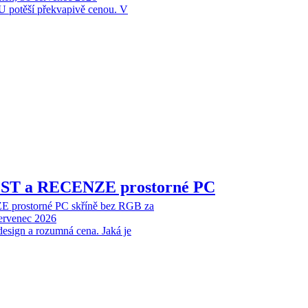
 potěší překvapivě cenou. V
EST a RECENZE prostorné PC
 prostorné PC skříně bez RGB za
červenec 2026
design a rozumná cena. Jaká je