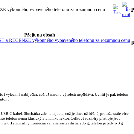
P
E výkonného vybaveného telefonu za rozumnou cenu
Přejít na obsah
ST a RECENZE výkonného vybaveného telefonu za rozumnou cenu
avíc i výkonná nabíječka, což už mnoho výrobců nepřidává. Uvnitř je pak telefon
artonu.
USB-C kabel. Sluchátka zde nenajdete, což je dnes už běžné, protože stále více
nto telefon nemá klasický 3,5mm konektor. Celkové rozměry přístroje jsou
 je 8,12mm silný. Konečná váha se zastavila na 206 g, telefon je tedy o 3 g