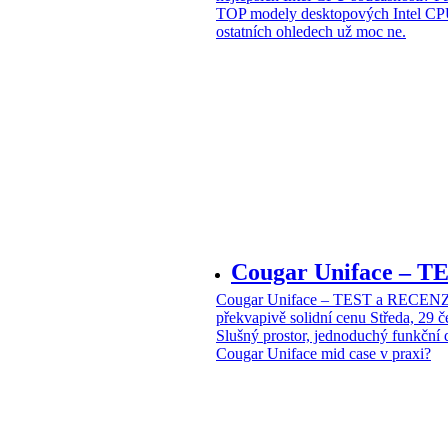
TOP modely desktopových Intel CPU
ostatních ohledech už moc ne.
Cougar Uniface – T
Cougar Uniface – TEST a RECENZE
překvapivě solidní cenu
Středa, 29 
Slušný prostor, jednoduchý funkční 
Cougar Uniface mid case v praxi?