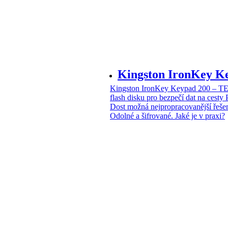
Kingston IronKey 
Kingston IronKey Keypad 200 – 
flash disku pro bezpečí dat na cesty
Dost možná nejpropracovanější řeše
Odolné a šifrované. Jaké je v praxi?