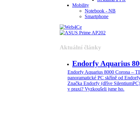
Mobility
Notebook - NB
Smartphone
Aktuální články
Endorfy Aquarius 
Endorfy Aquarius 8000 Corona –
panoramatické PC skříně od Endorf
Značka Endorfy (dříve SilentiumPC)
v praxi? Vyzkoušeli jsme ho.