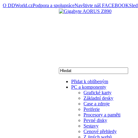
O DDWorld.cz
Podpora a spolupráce
Navštivte náš FACEBOOK
Sle
Přidat k oblíbeným
PC a komponenty
Grafické karty
Základní desky
Case a zdroje
Periferie
Procesory a paměti
Pevné disky
Sestavy
Cenové přehledy
Z jiných webů