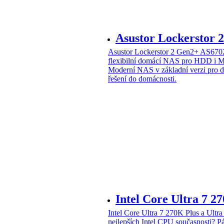
Asustor Lockerstor
Asustor Lockerstor 2 Gen2+ AS6
flexibilní domácí NAS pro HDD i 
Moderní NAS v základní verzi pro 
řešení do domácnosti.
Intel Core Ultra 7 2
Intel Core Ultra 7 270K Plus a Ul
nejlepších Intel CPU současnosti?
Pá