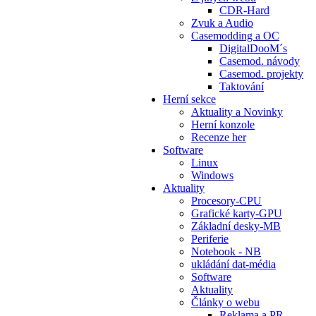
CDR-Hard
Zvuk a Audio
Casemodding a OC
DigitalDooM´s
Casemod. návody
Casemod. projekty
Taktování
Herní sekce
Aktuality a Novinky
Herní konzole
Recenze her
Software
Linux
Windows
Aktuality
Procesory-CPU
Grafické karty-GPU
Základní desky-MB
Periferie
Notebook - NB
ukládání dat-média
Software
Aktuality
Články o webu
Reklama a PR