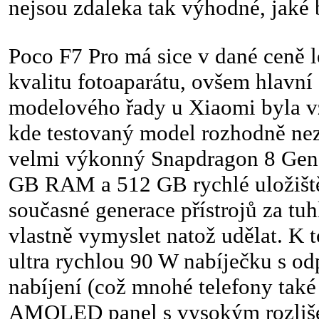
nejsou zdaleka tak výhodné, jaké
Poco F7 Pro má sice v dané ceně
kvalitu fotoaparátu, ovšem hlavn
modelového řady u Xiaomi byla 
kde testovaný model rozhodně nez
velmi výkonný Snapdragon 8 Gen 
GB RAM a 512 GB rychlé uložiště.
současné generace přístrojů za tu
vlastně vymyslet natož udělat. K 
ultra rychlou 90 W nabíječku s odp
nabíjení (což mnohé telefony také
AMOLED panel s vysokým rozliše