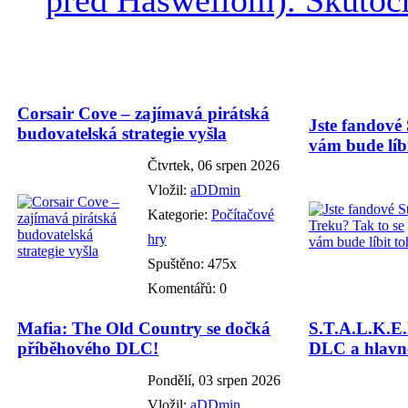
Corsair Cove – zajímavá pirátská
Jste fandové 
budovatelská strategie vyšla
vám bude líbi
Čtvrtek, 06 srpen 2026
Vložil:
aDDmin
Kategorie:
Počítačové
hry
Spuštěno: 475x
Komentářů: 0
Mafia: The Old Country se dočká
S.T.A.L.K.E.
příběhového DLC!
DLC a hlavně
Pondělí, 03 srpen 2026
Vložil:
aDDmin