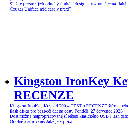
Slušný prostor, jednoduchý funkční design a rozumná cena. Jaká 
Cougar Uniface mid case v praxi?
Kingston IronKey Ke
RECENZE
Kingston IronKey Keypad 200 – TEST a RECENZE šifrované
flash disku pro bezpečí dat na cesty
Pondělí, 27 červenec 2026
Dost možná nejpropracovanější řešení klasického USB Flash disk
Odolné a šifrované. Jaké je v praxi?