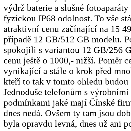
výdrž baterie a slušné fotoaparáty
fyzickou IP68 odolnost. To vše stá
atraktivní cenu začínající na 15 49
případě 12 GB/512 GB modelu. Po
spokojili s variantou 12 GB/256 
cenu ještě o 1000,- nižší. Poměr c
vynikající a stále o krok před mn
kteří to tak v tomto ohledu budou
Jednoduše telefonům s výrobními
podmínkami jaké mají Čínské firm
dnes nedá. Ovšem ty tam jsou dob
byla opravdu levná, dnes už ani 