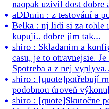
naopak uzivil dost dobre a
aDDmin : z testování a pou
Belka : nj lidi si za tohl
kupuji.. dobre jim tak...
shiro : Skladanim a konfi
casu, je to otravnejsie. Je
Spotreba a z nej vyplyva..
shiro : [quote]potřebují 
podobnou úroveň výkonu[/
shiro : [quote]Skutočne 