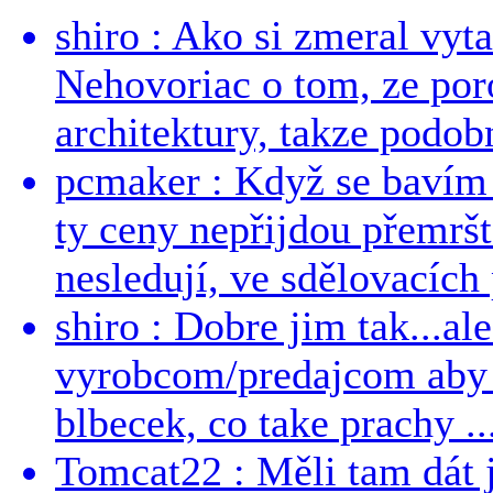
shiro : Ako si zmeral vyt
Nehovoriac o tom, ze por
architektury, takze podob
pcmaker : Když se bavím
ty ceny nepřijdou přemršt
nesledují, ve sdělovacích 
shiro : Dobre jim tak...al
vyrobcom/predajcom aby z
blbecek, co take prachy ..
Tomcat22 : Měli tam dát 