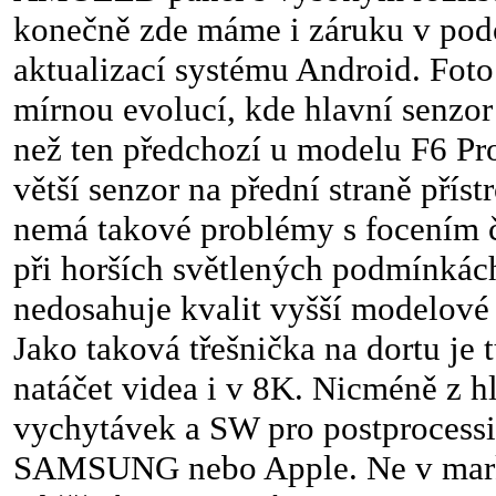
konečně zde máme i záruku v podo
aktualizací systému Android. Foto
mírnou evolucí, kde hlavní senzo
než ten předchozí u modelu F6 Pro
větší senzor na přední straně příst
nemá takové problémy s focením č
při horších světlených podmínkách
nedosahuje kvalit vyšší modelové
Jako taková třešnička na dortu je
natáčet videa i v 8K. Nicméně z h
vychytávek a SW pro postprocessi
SAMSUNG nebo Apple. Ne v mark