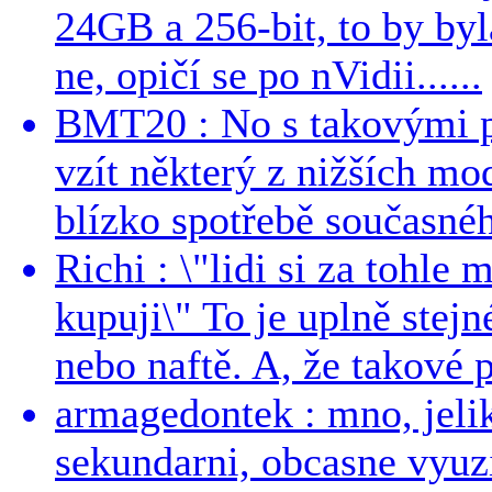
24GB a 256-bit, to by byla
ne, opičí se po nVidii......
BMT20 : No s takovými p
vzít některý z nižších mo
blízko spotřebě současnéh
Richi : \"lidi si za tohle
kupuji\" To je uplně stejn
nebo naftě. A, že takové p
armagedontek : mno, jeli
sekundarni, obcasne vyuzi