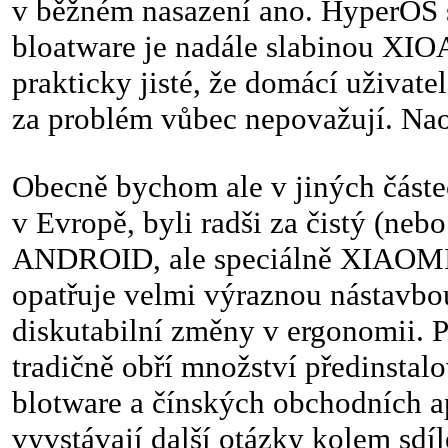
v běžném nasazení ano. HyperOS 
bloatware je nadále slabinou XIO
prakticky jisté, že domácí uživate
za problém vůbec nepovažují. Na
Obecně bychom ale v jiných částec
v Evropě, byli radši za čistý (nebo 
ANDROID, ale speciálně XIAOMI 
opatřuje velmi výraznou nástavbou
diskutabilní změny v ergonomii. 
tradičně obří množství předinstal
blotware a čínských obchodních a
vyvstávají další otázky kolem sdíl