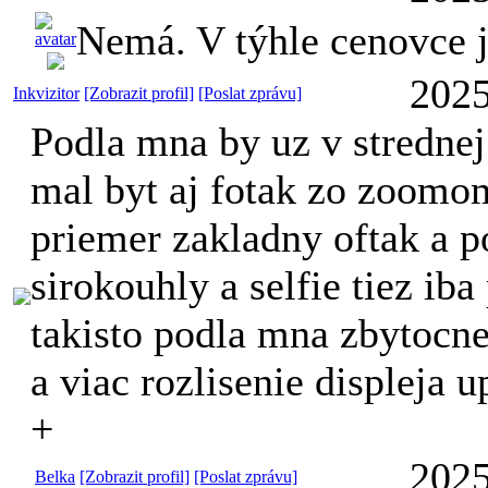
Nemá. V týhle cenovce j
2025
Inkvizitor
[Zobrazit profil]
[Poslat zprávu]
Podla mna by uz v strednej
mal byt aj fotak zo zoomom
priemer zakladny oftak a 
sirokouhly a selfie tiez ib
takisto podla mna zbytocne
a viac rozlisenie displeja u
+
2025
Belka
[Zobrazit profil]
[Poslat zprávu]