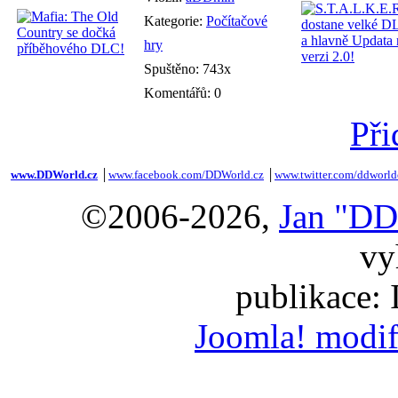
Kategorie:
Počítačové
hry
Spuštěno: 743x
Komentářů: 0
Při
www.DDWorld.cz
│
www.facebook.com/DDWorld.cz
│
www.twitter.com/ddworld
©2006-2026,
Jan "DD
vy
publikace:
Joomla! modif