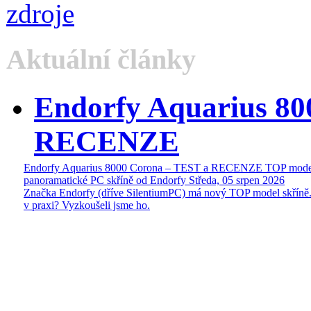
Aktuální články
Endorfy Aquarius 80
RECENZE
Endorfy Aquarius 8000 Corona – TEST a RECENZE TOP mode
panoramatické PC skříně od Endorfy
Středa, 05 srpen 2026
Značka Endorfy (dříve SilentiumPC) má nový TOP model skříně.
v praxi? Vyzkoušeli jsme ho.