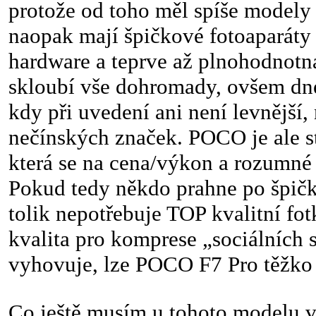
protože od toho měl spíše modely
naopak mají špičkové fotoaparáty 
hardware a teprve až plnohodnotn
skloubí vše dohromady, ovšem dnes
kdy při uvedení ani není levnější
nečínských značek. POCO je ale st
která se na cena/výkon a rozumné
Pokud tedy někdo prahne po špi
tolik nepotřebuje TOP kvalitní fot
kvalita pro komprese „sociálních s
vyhovuje, lze POCO F7 Pro těžko 
Co ještě musím u tohoto modelu v