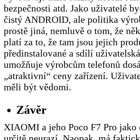
bezpečnosti atd. Jako uživatelé b
čistý ANDROID, ale politika výrob
prostě jiná, nemluvě o tom, že někt
platí za to, že tam jsou jejich pro
předinstalované a sdílí uživatelská
umožňuje výrobcům telefonů dosá
„atraktivní“ ceny zařízení. Uživate
měli být vědomi.
Závěr
XIAOMI a jeho Poco F7 Pro jako c
určitě neurazí. Naopak, má faktick