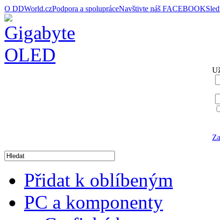
O DDWorld.cz
Podpora a spolupráce
Navštivte náš FACEBOOK
Sle
Už
Za
Přidat k oblíbeným
PC a komponenty