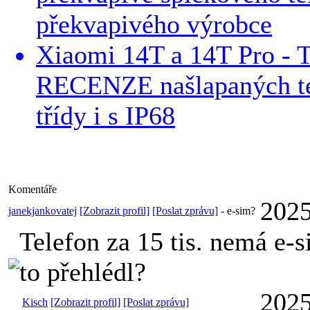
překvapivého výrobce
Xiaomi 14T a 14T Pro - 
RECENZE našlapaných tel
třídy i s IP68
Komentáře
2025
janekjankovatej
[Zobrazit profil]
[Poslat zprávu]
-
e-sim?
Telefon za 15 tis. nemá e-
to přehlédl?
2025
Kisch
[Zobrazit profil]
[Poslat zprávu]