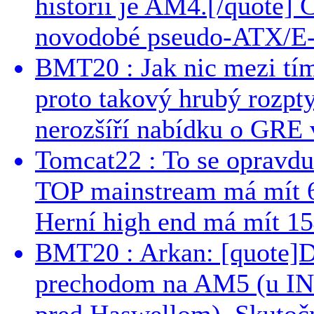
histórii je AM4.[/quote]
novodobé pseudo-ATX/E-
BMT20 : Jak nic mezi tí
proto takový hrubý rozpt
nerozšíří nabídku o GRE v
Tomcat22 : To se opravdu
TOP mainstream má mít 
Herní high end má mít 15
BMT20 : Arkan: [quote]De
prechodom na AM5 (u INT
pred Haswellom). Skutočn