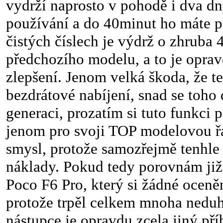
vydrží naprosto v pohodě i dva dn
používání a do 40minut ho máte p
čistých číslech je výdrž o zhruba 
předchozího modelu, a to je oprav
zlepšení. Jenom velká škoda, že t
bezdrátové nabíjení, snad se toho
generaci, prozatím si tuto funkc
jenom pro svoji TOP modelovou ř
smysl, protože samozřejmě tenhle
náklady. Pokud tedy porovnám již
Poco F6 Pro, který si žádné oceněn
protože trpěl celkem mnoha neduh
nástupce je opravdu zcela jiný pří