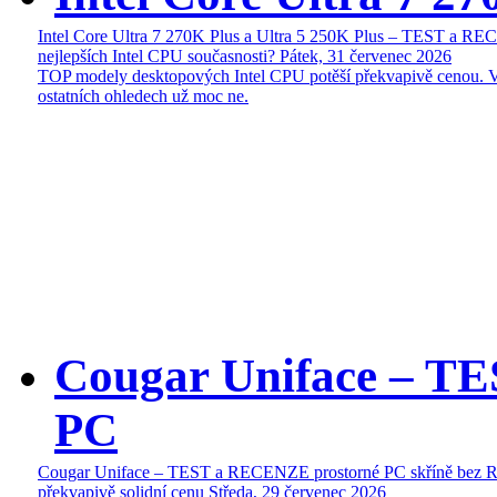
Intel Core Ultra 7 270K Plus a Ultra 5 250K Plus – TEST a R
nejlepších Intel CPU současnosti?
Pátek, 31 červenec 2026
TOP modely desktopových Intel CPU potěší překvapivě cenou. 
ostatních ohledech už moc ne.
Cougar Uniface – T
PC
Cougar Uniface – TEST a RECENZE prostorné PC skříně bez 
překvapivě solidní cenu
Středa, 29 červenec 2026