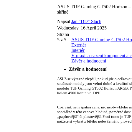
ASUS TUF Gaming GT502 Horizon – T
skříně
Napsal
Jan "DD" Stach
Wednesday, 16 April 2025
Strana
5 z 5
ASUS TUF Gaming GT502 Horiz
Exteriér
Interiér
V praxi - osazení komponent a c
Závěr a hodnocení
Závěr a hodnocení
ASUS se výrazně zlepšil, pokud jde o celkovou
současné modely jsou velmi dobré a kvalitní sk
modelu TUF Gaming GT502 Horizon ARGB. Přeci 
kolem 4500 korun vč. DPH.
Což však není špatná cena, nic neobvyklého 
speciálně v této cenové hladině, poměrně dost. 
„papírovější“ či plastovější. Proti tomu je T
můžete si vybrat z bílého nebo černého proved