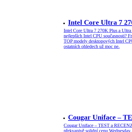
Intel Core Ultra 7 2
Intel Core Ultra 7 270K Plus a Ul
nejlepších Intel CPU současnosti?
Fr
TOP modely desktopových Intel CPU
ostatních ohledech už moc ne.
Cougar Uniface – T
Cougar Uniface – TEST a RECENZE
překvapivě solidní cenu
Wednesday, 