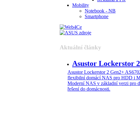
Mobility
Notebook - NB
Smartphone
Aktuální články
Asustor Lockerstor
Asustor Lockerstor 2 Gen2+ AS6
flexibilní domácí NAS pro HDD i 
Moderní NAS v základní verzi pro 
řešení do domácnosti.