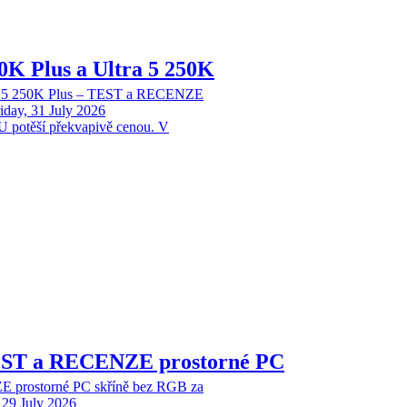
70K Plus a Ultra 5 250K
tra 5 250K Plus – TEST a RECENZE
iday, 31 July 2026
 potěší překvapivě cenou. V
EST a RECENZE prostorné PC
 prostorné PC skříně bez RGB za
29 July 2026