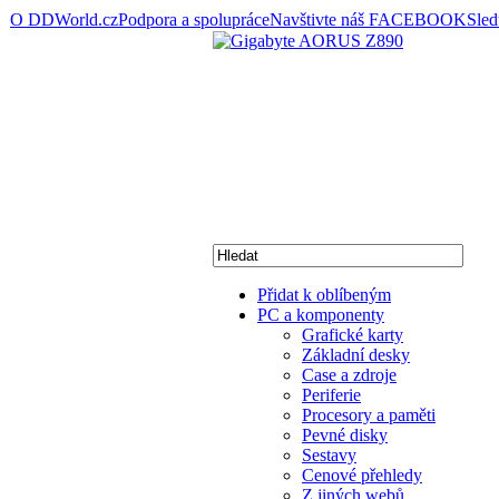
O DDWorld.cz
Podpora a spolupráce
Navštivte náš FACEBOOK
Sle
Přidat k oblíbeným
PC a komponenty
Grafické karty
Základní desky
Case a zdroje
Periferie
Procesory a paměti
Pevné disky
Sestavy
Cenové přehledy
Z jiných webů