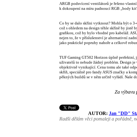
ARGB podsvícení ventilátorů je řešeno vlastn
k dokoupení na míru padnoucí RGB „body kit“ 
Co by se dalo skříni vytknout? Mohla být o 3-
což s ohledem na design téhle skříně by jistě 
grafikou, což by bylo vhodné pro kabeláž. ASU
nejen to, že v příslušenství je alternativní z
jako praktické popruhy nahoře a celkově robus
TUF Gaming GT502 Horizon úplně perfektní, jso
uživatelů to nebude žádný problém. Design je 
objektivně vynikající. Cena tomu ale také odp
skříň, speciálně pro fandy ASUS značky a komp
pěkných buildů se v něm určitě vyřádí. Naše 
Za výbavu 
AUTOR:
Jan "DD" St
Radši dělám věci pomaleji a pořádně, ne