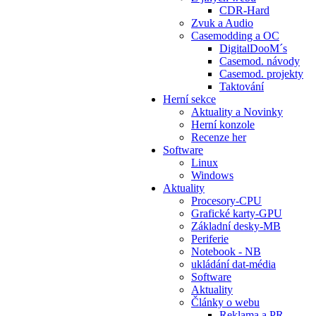
CDR-Hard
Zvuk a Audio
Casemodding a OC
DigitalDooM´s
Casemod. návody
Casemod. projekty
Taktování
Herní sekce
Aktuality a Novinky
Herní konzole
Recenze her
Software
Linux
Windows
Aktuality
Procesory-CPU
Grafické karty-GPU
Základní desky-MB
Periferie
Notebook - NB
ukládání dat-média
Software
Aktuality
Články o webu
Reklama a PR