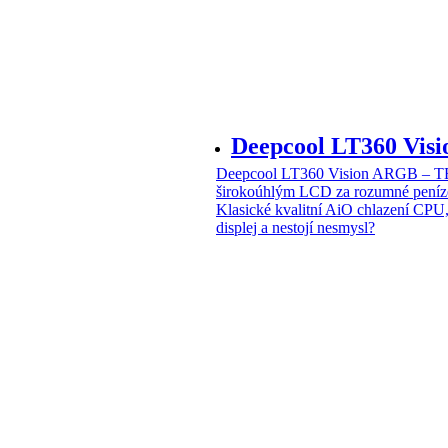
Deepcool LT360 Vi
Deepcool LT360 Vision ARGB – T
širokoúhlým LCD za rozumné peníz
Klasické kvalitní AiO chlazení CPU
displej a nestojí nesmysl?