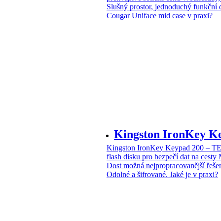
Slušný prostor, jednoduchý funkční 
Cougar Uniface mid case v praxi?
Kingston IronKey 
Kingston IronKey Keypad 200 – 
flash disku pro bezpečí dat na cesty
Dost možná nejpropracovanější řeše
Odolné a šifrované. Jaké je v praxi?