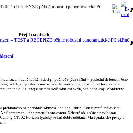
EST a RECENZE pěkné robustní panoramatické PC
P
Přejít na obsah
on – TEST a RECENZE pěkné robustní panoramatické PC skříně
hlazení
 kvalitu, a hlavně funkční design počítačových skříní v posledních letech. Jeho
říně, někdy stojí i dostupné peníze. To není úplně případ dnes testovaného
jen jde o luxusnější materiálově robustní skříň, a to něco stojí. Konkrétně
ani přehnaného na podobně robustně udělanou skříň. Konkurentů má ovšem
A některé trochu lépe pracují s prostorem. Některé ale i hůře a navíc jsou
UF Gaming GT502 Horizon fyzicky velmi dobře udělaná. Má i praktické prvky a
ení.