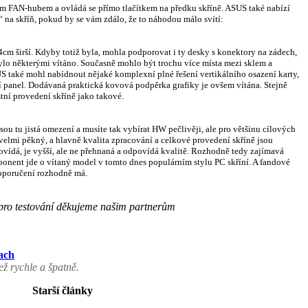
ím FAN-hubem a ovládá se přímo tlačítkem na předku skříně. ASUS také nabízí
na skříň, pokud by se vám zdálo, že to náhodou málo svítí:
4cm širší. Kdyby totiž byla, mohla podporovat i ty desky s konektory na zádech,
bylo některými vítáno. Současně mohlo být trochu více místa mezi sklem a
S také mohl nabídnout nějaké komplexní plné řešení vertikálního osazení karty,
adní panel. Dodávaná praktická kovová podpěrka grafiky je ovšem vítána. Stejně
tní provedení skříně jako takové.
u tu jistá omezení a musíte tak vybírat HW pečlivěji, ale pro většinu cílových
velmi pěkný, a hlavně kvalita zpracování a celkové provedení skříně jsou
ovídá, je vyšší, ale ne přehnaná a odpovídá kvalitě. Rozhodně tedy zajímavá
onent jde o vítaný model v tomto dnes populárním stylu PC skříní. A fandové
doporučení rozhodně má.
pro testování děkujeme našim partnerům
ach
ž rychle a špatně.
Starší články