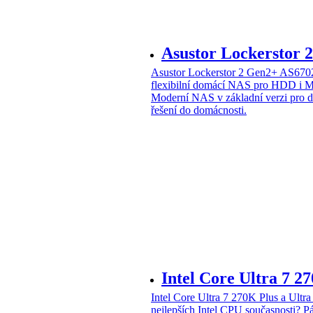
Asustor Lockerstor
Asustor Lockerstor 2 Gen2+ AS6
flexibilní domácí NAS pro HDD i 
Moderní NAS v základní verzi pro 
řešení do domácnosti.
Intel Core Ultra 7 2
Intel Core Ultra 7 270K Plus a Ul
nejlepších Intel CPU současnosti?
Pá