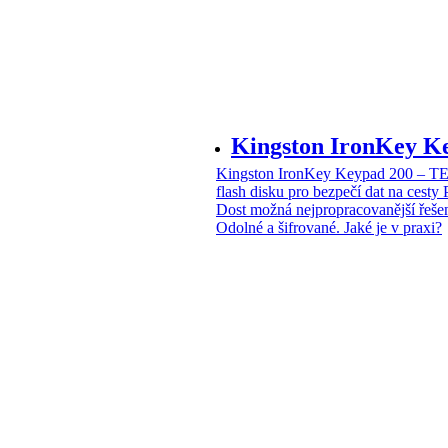
Kingston IronKey 
Kingston IronKey Keypad 200 – 
flash disku pro bezpečí dat na cesty
Dost možná nejpropracovanější řeše
Odolné a šifrované. Jaké je v praxi?