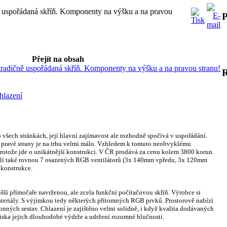
uspořádaná skříň. Komponenty na výšku a na pravou
P
Přejít na obsah
dičně uspořádaná skříň. Komponenty na výšku a na pravou stranu!
hlazení
všech stránkách, její hlavní zajímavost ale rozhodně spočívá v uspořádání.
z pravé strany je na trhu velmi málo. Vzhledem k tomuto neobvyklému
 protože jde o unikátnější konstrukci. V ČR prodává za cenu kolem 3800 korun.
dílí také rovnou 7 osazených RGB ventilátorů (3x 140mm vpředu, 3x 120mm
konstrukce.
ší přímočaře navrženou, ale zcela funkční počítačovou skříň. Výrobce si
ateriály. S výjimkou tedy některých přítomných RGB prvků. Prostorově nabízí
ýkonných sestav. Chlazení je zajištěno velmi solidně, i když kvalita dodávaných
iska jejich dlouhodobé výdrže a udržení rozumné hlučnosti.