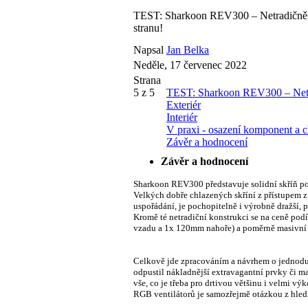
TEST: Sharkoon REV300 – Netradičně 
stranu!
Napsal
Jan Belka
Neděle, 17 červenec 2022
Strana
5 z 5
TEST: Sharkoon REV300 – Netra
Exteriér
Interiér
V praxi - osazení komponent a c
Závěr a hodnocení
Závěr a hodnocení
Sharkoon REV300 představuje solidní skříň po 
Velkých dobře chlazených skříní z přístupem 
uspořádání, je pochopitelně i výrobně dražší,
Kromě té netradiční konstrukci se na ceně po
vzadu a 1x 120mm nahoře) a poměrně masivní 
Celkově jde zpracováním a návrhem o jednoduš
odpustil nákladnější extravagantní prvky či m
vše, co je třeba pro drtivou většinu i velmi v
RGB ventilátorů je samozřejmě otázkou z hled