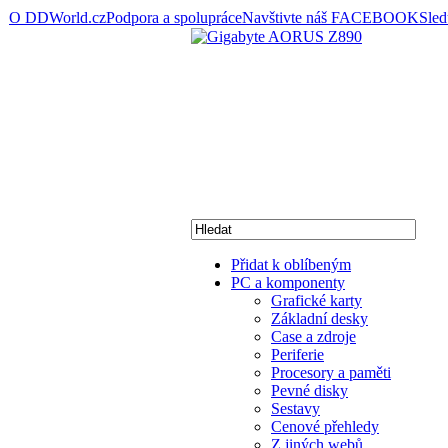
O DDWorld.cz
Podpora a spolupráce
Navštivte náš FACEBOOK
Sle
Přidat k oblíbeným
PC a komponenty
Grafické karty
Základní desky
Case a zdroje
Periferie
Procesory a paměti
Pevné disky
Sestavy
Cenové přehledy
Z jiných webů