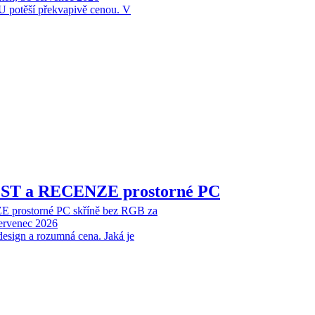
 potěší překvapivě cenou. V
EST a RECENZE prostorné PC
 prostorné PC skříně bez RGB za
červenec 2026
design a rozumná cena. Jaká je