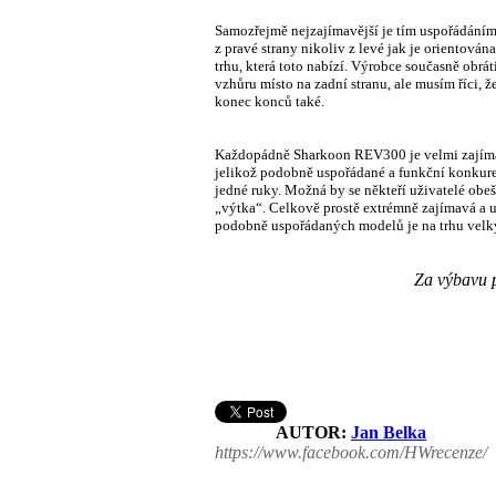
Samozřejmě nejzajímavější je tím uspořádáním. 
z pravé strany nikoliv z levé jak je orientována
trhu, která toto nabízí. Výrobce současně obrá
vzhůru místo na zadní stranu, ale musím říci, ž
konec konců také.
Každopádně Sharkoon REV300 je velmi zajímav
jelikož podobně uspořádané a funkční konkurenc
jedné ruky. Možná by se někteří uživatelé obeš
„výtka“. Celkově prostě extrémně zajímavá a un
podobně uspořádaných modelů je na trhu vel
Za výbavu p
AUTOR:
Jan Belka
https://www.facebook.com/HWrecenze/