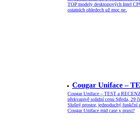
TOP modely desktopových Intel CPU
ostatních ohledech už moc ne.
Cougar Uniface – T
Cougar Uniface – TEST a RECENZE
překvapivě solidní cenu
Středa, 29 
Slušný prostor, jednoduchý funkční 
Cougar Uniface mid case v praxi?