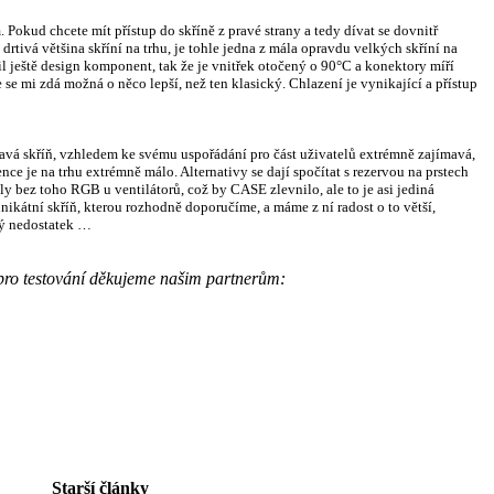
Pokud chcete mít přístup do skříně z pravé strany a tedy dívat se dovnitř
 drtivá většina skříní na trhu, je tohle jedna z mála opravdu velkých skříní na
til ještě design komponent, tak že je vnitřek otočený o 90°C a konektory míří
e se mi zdá možná o něco lepší, než ten klasický. Chlazení je vynikající a přístup
á skříň, vzhledem ke svému uspořádání pro část uživatelů extrémně zajímavá,
e je na trhu extrémně málo. Alternativy se dají spočítat s rezervou na prstech
ly bez toho RGB u ventilátorů, což by CASE zlevnilo, ale to je asi jediná
ikátní skříň, kterou rozhodně doporučíme, a máme z ní radost o to větší,
ký nedostatek …
ro testování děkujeme našim partnerům:
Starší články