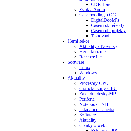
CDR-Hard
Zvuk a Audio
Casemodding a OC
DigitalDooM´s
Casemod. návody
Casemod. projekty
Taktování
Herní sekce
Aktuality a Novinky
Herní konzole
Recenze her
Software
Linux
Windows
Aktuality
Procesory-CPU
Grafické karty-GPU
Základní desky-MB
Periferie
Notebook - NB
ukládání dat-média
Software
Aktuality
Články o webu
Reklama a PR