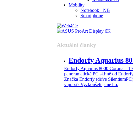
Mobility
Notebook - NB
Smartphone
Aktuální články
Endorfy Aquarius 
Endorfy Aquarius 8000 Corona –
panoramatické PC skříně od Endorf
Značka Endorfy (dříve SilentiumPC)
v praxi? Vyzkoušeli jsme ho.